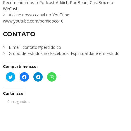
Recomendamos o
Podcast Addict
,
PodBean
,
CastBox
e o
WeCast
.
Assine nosso canal no YouTube:
www.youtube.com/perdidoco10
CONTATO
E-mail:
contato@perdido.co
Grupo de Estudos no Facebook:
Espiritualidade em Estudo
Compartilhe isso:
Clique
Clique
Clique
Clique
para
para
para
para
compartilhar
compartilhar
compartilhar
compartilhar
no
no
no
no
Twitter(abre
Facebook(abre
Telegram(abre
WhatsApp(abre
em
em
em
em
Curtir isso:
nova
nova
nova
nova
janela)
janela)
janela)
janela)
Carregando...