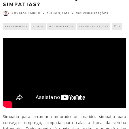
SIMPATIAS?
DOUGLAS RAINHO
JULHO 5, 2019
382 VISUALIZAÇÕES
PENSAMENTOS
VÍDEOS
0 COMENTÁRIOS
382 VISUALIZAÇÕES
7
Simpatia para arrumar namorado ou marido, simpatia para
conseguir emprego, simpatia para calar a boca da vizinha
fofoqueira. Todo mundo já ouviu algo assim, mas você sabe