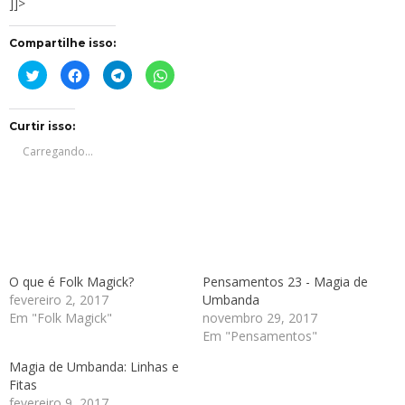
]]>
Compartilhe isso:
Clique
Clique
Clique
Clique
para
para
para
para
compartilhar
compartilhar
compartilhar
compartilhar
no
no
no
no
Twitter(abre
Facebook(abre
Telegram(abre
WhatsApp(abre
em
em
em
em
Curtir isso:
nova
nova
nova
nova
janela)
janela)
janela)
janela)
Carregando...
O que é Folk Magick?
Pensamentos 23 - Magia de
fevereiro 2, 2017
Umbanda
Em "Folk Magick"
novembro 29, 2017
Em "Pensamentos"
Magia de Umbanda: Linhas e
Fitas
fevereiro 9, 2017