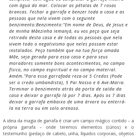
com água do mar. Colocar as pétalas de 7 rosas
brancas. Fechar a garrafa e benzer toda a casa e as
pessoas que nela vivem com o seguinte
benzimento:Benzimento:”Em nome de Deus, de Jesus e
de minha Mãezinha Iemanjá, eu vos peço que seja
retirado desta casa e de todas as pessoas que nela
vivem todo o negativismo que neles possam estar
instalados. Peço também que na tua força amada
Mãe, seja gerada para essa casa e para seus
moradores somente bons acontecimentos, no campo
físico, no campo espiritual e no campo material.
Amém.”Para essa garrafada reza-se 5 Credos (Pode
ser o credo umbandista), 5 Pai Nosso e 6 Ave-Maria.
Terminar o benzimento atrás da porta de saída da
casa e deixar a garrafa lá por 7 dias. Após os 7 dias
deixar a garrafa embaixo de uma árvore ou enterrá-
la na terra ou em solo arenoso.
A ideia da magia de garrafa é criar um campo mágico contido – a
própria garrafa – onde teremos elementos (cúrios) e o
testemunho (pedaço de cabelo, unha, líquidos corporais, objetos