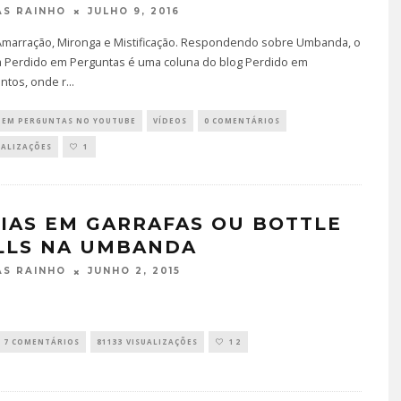
JULHO 9, 2016
S RAINHO
 Amarração, Mironga e Mistificação. Respondendo sobre Umbanda, o
 Perdido em Perguntas é uma coluna do blog Perdido em
tos, onde r
...
 EM PERGUNTAS NO YOUTUBE
VÍDEOS
0 COMENTÁRIOS
UALIZAÇÕES
1
IAS EM GARRAFAS OU BOTTLE
LLS NA UMBANDA
JUNHO 2, 2015
S RAINHO
7 COMENTÁRIOS
81133 VISUALIZAÇÕES
12