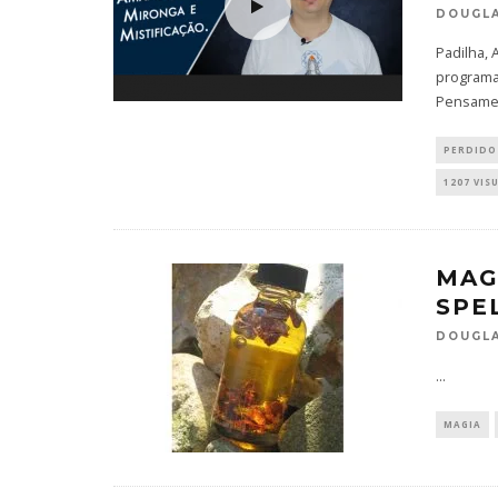
DOUGLA
Padilha,
programa
Pensamen
PERDIDO
1207 VIS
MAG
SPE
DOUGLA
...
MAGIA