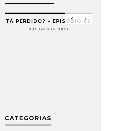
2
TÁ PERDIDO? – EPISÓDIO 66
OUTUBRO 14, 2022
TÁ PERDIDO
SETEMB
CATEGORIAS