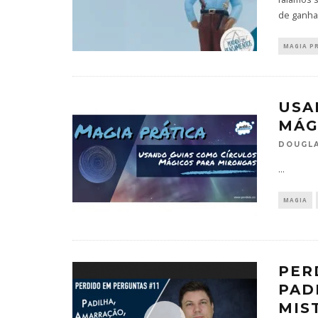
de ganhar
MAGIA P
USA
MÁG
DOUGLA
...
MAGIA
PER
PAD
MIS