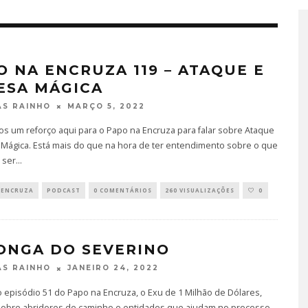
O NA ENCRUZA 119 – ATAQUE E
ESA MÁGICA
MARÇO 5, 2022
S RAINHO
s um reforço aqui para o Papo na Encruza para falar sobre Ataque
 Mágica. Está mais do que na hora de ter entendimento sobre o que
 ser
...
 ENCRUZA
PODCAST
0 COMENTÁRIOS
260 VISUALIZAÇÕES
0
ONGA DO SEVERINO
JANEIRO 24, 2022
S RAINHO
 episódio 51 do Papo na Encruza, o Exu de 1 Milhão de Dólares,
sobre abridores de caminho e entidades que ajudam no processo