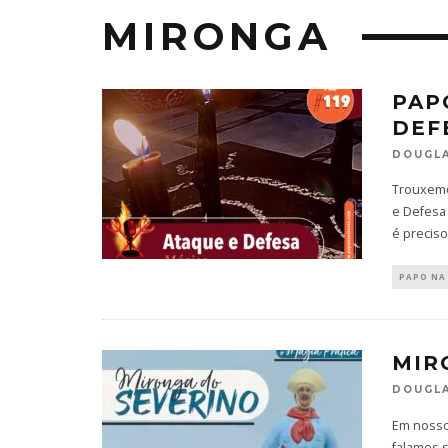
MIRONGA
PAP
DEF
DOUGLA
Trouxemo
e Defesa
é preciso
PAPO NA
MIR
DOUGLA
Em nosso
falamos 