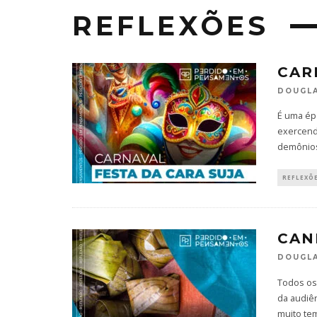
REFLEXÕES
CAR
DOUGLA
É uma épo
exercend
demônios
REFLEXÕ
CAN
DOUGLA
Todos os 
da audiê
muito te