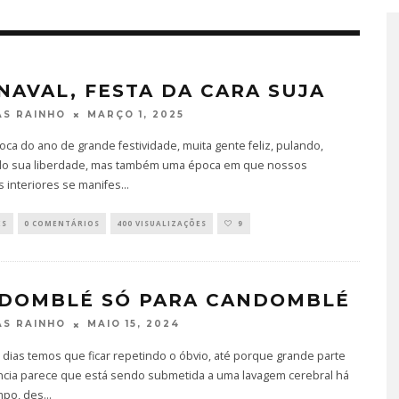
NAVAL, FESTA DA CARA SUJA
MARÇO 1, 2025
S RAINHO
ca do ano de grande festividade, muita gente feliz, pulando,
o sua liberdade, mas também uma época em que nossos
 interiores se manifes
...
ES
0 COMENTÁRIOS
400 VISUALIZAÇÕES
9
DOMBLÉ SÓ PARA CANDOMBLÉ
MAIO 15, 2024
S RAINHO
dias temos que ficar repetindo o óbvio, até porque grande parte
ncia parece que está sendo submetida a uma lavagem cerebral há
mpo, des
...