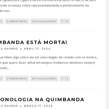
a Capadócia e Ogum é de Irê! Escrevo esse texto no dia 23 de Abril
 onde os temas sobre representatividade e pertencimento da
são mai
...
ES
0 COMENTÁRIOS
528 VISUALIZAÇÕES
10
MBANDA ESTÁ MORTA!
ABRIL 17, 2024
S RAINHO
ue falem algo sobre ela ser uma religião de contato com os mortos,
so que quero dizer, afinal em tempos hodiernos devemos sempre
 tudo,
...
ES
0 COMENTÁRIOS
627 VISUALIZAÇÕES
12
ONOLOGIA NA QUIMBANDA
MARÇO 17, 2024
S RAINHO