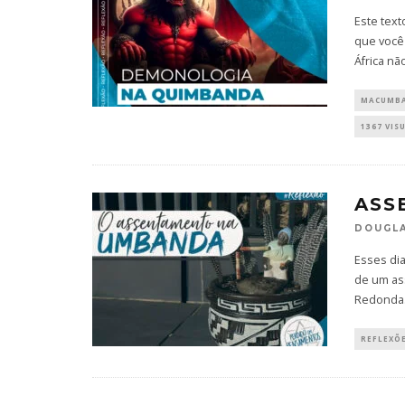
Este tex
que você 
África nã
MACUMB
1367 VIS
ASS
DOUGLA
Esses di
de um as
Redonda.
REFLEXÕ