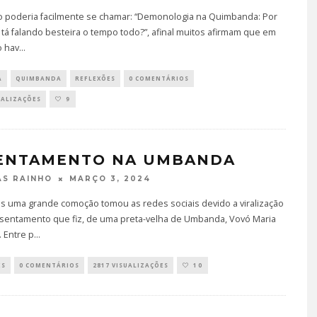
to poderia facilmente se chamar: “Demonologia na Quimbanda: Por
tá falando besteira o tempo todo?”, afinal muitos afirmam que em
o hav
...
A
QUIMBANDA
REFLEXÕES
0 COMENTÁRIOS
UALIZAÇÕES
9
ENTAMENTO NA UMBANDA
MARÇO 3, 2024
S RAINHO
TÁ PERDIDO? – EPISÓDIO 6
as uma grande comoção tomou as redes sociais devido a viralização
JUNHO 25, 2022
sentamento que fiz, de uma preta-velha de Umbanda, Vovó Maria
 Entre p
...
ES
0 COMENTÁRIOS
2817 VISUALIZAÇÕES
10