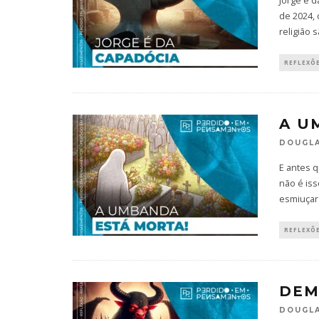
Jorge é d
de 2024,
religião 
REFLEXÕ
A U
DOUGLA
E antes q
não é is
esmiuçar
REFLEXÕ
DEM
DOUGLA