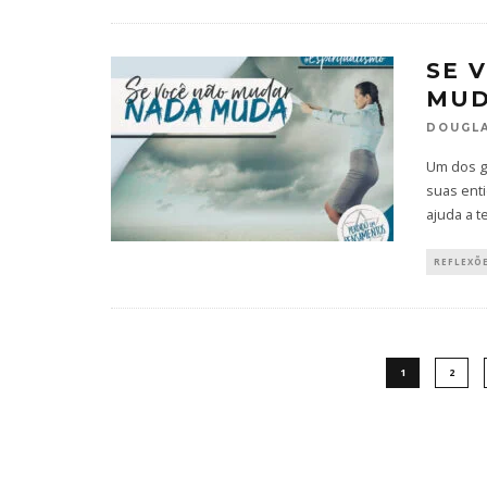
SE 
MUD
DOUGLA
Um dos g
suas ent
ajuda a t
REFLEXÕ
1
2