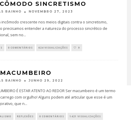
NCÔMODO SINCRETISMO
NOVEMBRO 27, 2023
S RAINHO
 incômodo crescente nos meios digitais contra o sincretismo,
to precisamos entender a natureza do processo sincrético de
ional, sem no
...
ES
0 COMENTÁRIOS
624 VISUALIZAÇÕES
9
 MACUMBEIRO
JUNHO 29, 2022
S RAINHO
UMBEIRO É ESTAR ATENTO AO REDOR Ser macumbeiro é um termo
 carrego com orgulho! Alguns podem até articular que esse é um
orativo, que n
...
UALISMO
REFLEXÕES
0 COMENTÁRIOS
1421 VISUALIZAÇÕES