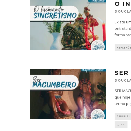
O I
DOUGLA
Existe um
entretan
forma rac
REFLEXÕ
SER
DOUGLA
SER MAC
que hoje
termo pej
ESPIRIT
11