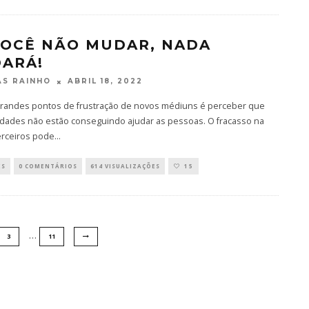
VOCÊ NÃO MUDAR, NADA
ARÁ!
ABRIL 18, 2022
S RAINHO
randes pontos de frustração de novos médiuns é perceber que
idades não estão conseguindo ajudar as pessoas. O fracasso na
erceiros pode
...
ES
0 COMENTÁRIOS
614 VISUALIZAÇÕES
15
…
3
11