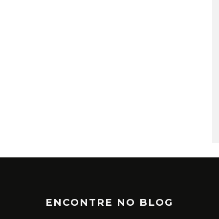
TÁ PERDIDO? – EPISÓDIO 6
JUNHO 25, 2022
ENCONTRE NO BLOG