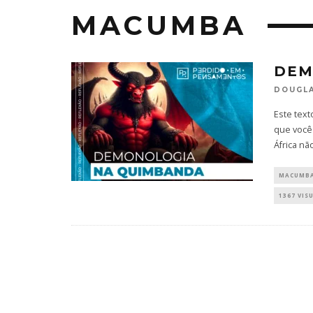
MACUMBA
DEM
DOUGLA
Este tex
que você 
África nã
MACUMB
1367 VIS