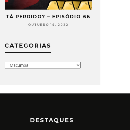
2
TÁ PERDIDO? – EPISÓDIO 66
TÁ PERDIDO
OUTUBRO 14, 2022
SETEMB
CATEGORIAS
Categorias
DESTAQUES