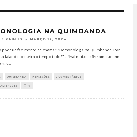
ONOLOGIA NA QUIMBANDA
MARÇO 17, 2024
S RAINHO
to poderia facilmente se chamar: “Demonologia na Quimbanda: Por
tá falando besteira o tempo todo?”, afinal muitos afirmam que em
o hav
...
A
QUIMBANDA
REFLEXÕES
0 COMENTÁRIOS
UALIZAÇÕES
9