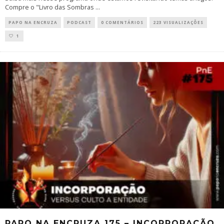
Compre o "Livro das Sombras
...
PAPO NA ENCRUZA
PODCAST
0 COMENTÁRIOS
223 VISUALIZAÇÕES
1
PAPO NA ENCRUZA 175 – INCORPORAÇÃO