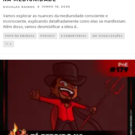
JUNHO 16, 2025
DOUGLAS RAINHO
Vamos explorar as nuances da mediunidade consciente e
inconsciente, explicando detalhadamente como elas se manifestam.
Além disso, vamos desmistificar a ideia d
...
PAPO NA ENCRUZA
PODCAST
0 COMENTÁRIOS
261 VISUALIZAÇÕES
1