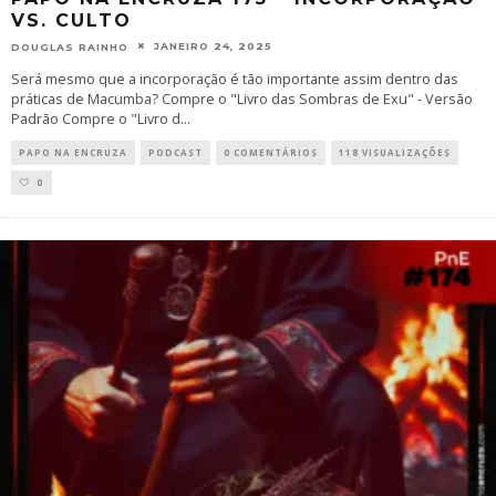
VS. CULTO
JANEIRO 24, 2025
DOUGLAS RAINHO
Será mesmo que a incorporação é tão importante assim dentro das
práticas de Macumba? Compre o "Livro das Sombras de Exu" - Versão
Padrão Compre o "Livro d
...
PAPO NA ENCRUZA
PODCAST
0 COMENTÁRIOS
118 VISUALIZAÇÕES
0