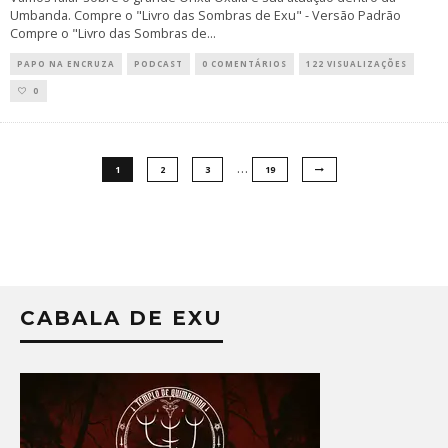
Umbanda. Compre o "Livro das Sombras de Exu" - Versão Padrão
Compre o "Livro das Sombras de
...
PAPO NA ENCRUZA
PODCAST
0 COMENTÁRIOS
122 VISUALIZAÇÕES
0
…
1
2
3
19
CABALA DE EXU