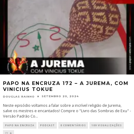
PAPO NA ENCRUZA 172 – A JUREMA, COM
VINICIUS TOKUE
SETEMBRO 20, 2024
DOUGLAS RAINHO
Neste episódio voltamos a falar sobre a incrível religião de Jurema,
salve os mestres e encantados! Compre o "Livro das Sombras de Exu" -
Versão Padrão Co
...
PAPO NA ENCRUZA
PODCAST
0 COMENTÁRIOS
109 VISUALIZAÇÕES
0