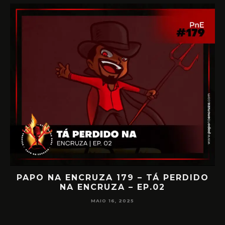
IA
PAPO NA ENCRUZA 179 – TÁ PERDIDO
NA ENCRUZA – EP.02
F
MAIO 16, 2025