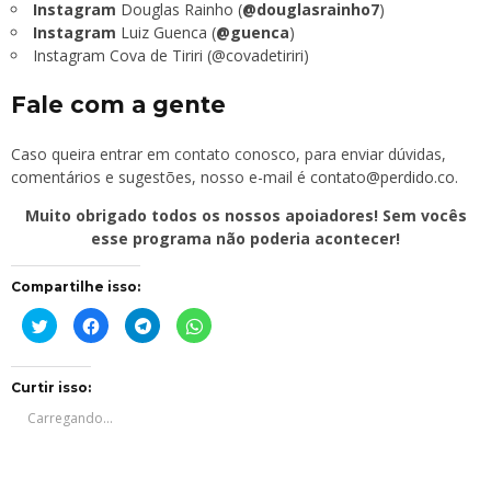
Instagram
Douglas Rainho (
@douglasrainho7
)
Instagram
Luiz Guenca (
@guenca
)
Instagram Cova de Tiriri (@covadetiriri)
Fale com a gente
Caso queira entrar em contato conosco, para enviar dúvidas,
comentários e sugestões, nosso e-mail é
contato@perdido.co
.
Muito obrigado todos os nossos apoiadores! Sem vocês
esse programa não poderia acontecer!
Compartilhe isso:
Clique
Clique
Clique
Clique
para
para
para
para
compartilhar
compartilhar
compartilhar
compartilhar
no
no
no
no
Twitter(abre
Facebook(abre
Telegram(abre
WhatsApp(abre
em
em
em
em
Curtir isso:
nova
nova
nova
nova
janela)
janela)
janela)
janela)
Carregando...