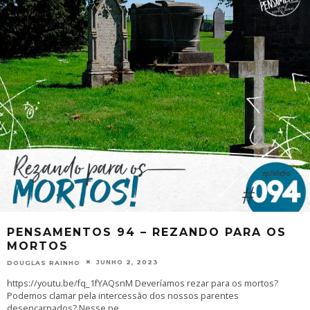
PENSAMENTOS 94 – REZANDO PARA OS
MORTOS
JUNHO 2, 2023
DOUGLAS RAINHO
https://youtu.be/fq_1fYAQsnM Deveríamos rezar para os mortos?
Podemos clamar pela intercessão dos nossos parentes
desencarnados? Nesse pe
...