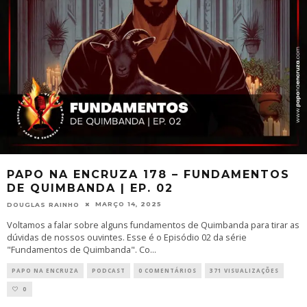
PAPO NA ENCRUZA 178 – FUNDAMENTOS
DE QUIMBANDA | EP. 02
MARÇO 14, 2025
DOUGLAS RAINHO
Voltamos a falar sobre alguns fundamentos de Quimbanda para tirar as
dúvidas de nossos ouvintes. Esse é o Episódio 02 da série
"Fundamentos de Quimbanda". Co
...
PAPO NA ENCRUZA
PODCAST
0 COMENTÁRIOS
371 VISUALIZAÇÕES
0