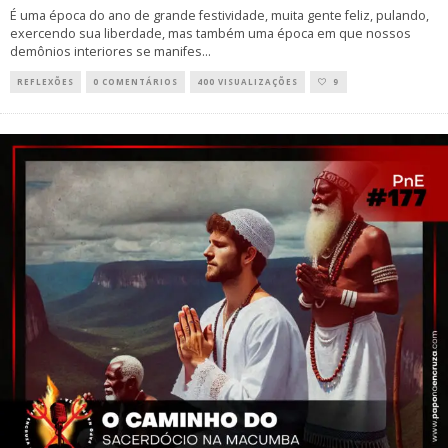
É uma época do ano de grande festividade, muita gente feliz, pulando,
exercendo sua liberdade, mas também uma época em que nossos
demônios interiores se manifes
...
REFLEXÕES
0 COMENTÁRIOS
400 VISUALIZAÇÕES
9