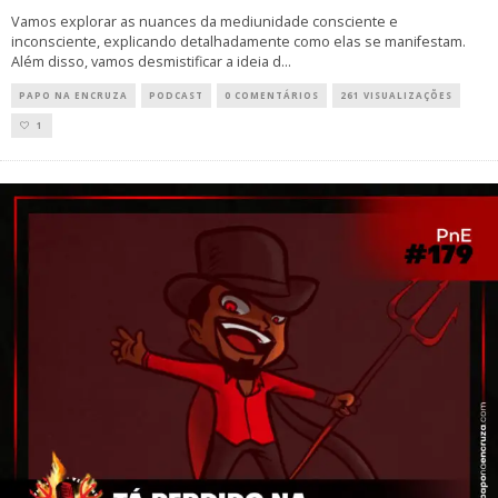
Vamos explorar as nuances da mediunidade consciente e
inconsciente, explicando detalhadamente como elas se manifestam.
Além disso, vamos desmistificar a ideia d
...
PAPO NA ENCRUZA
PODCAST
0 COMENTÁRIOS
261 VISUALIZAÇÕES
1