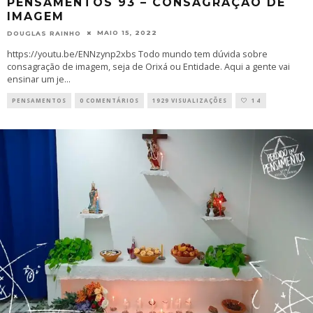
PENSAMENTOS 93 – CONSAGRAÇÃO DE
IMAGEM
MAIO 15, 2022
DOUGLAS RAINHO
https://youtu.be/ENNzynp2xbs Todo mundo tem dúvida sobre
consagração de imagem, seja de Orixá ou Entidade. Aqui a gente vai
ensinar um je
...
PENSAMENTOS
0 COMENTÁRIOS
1929 VISUALIZAÇÕES
14