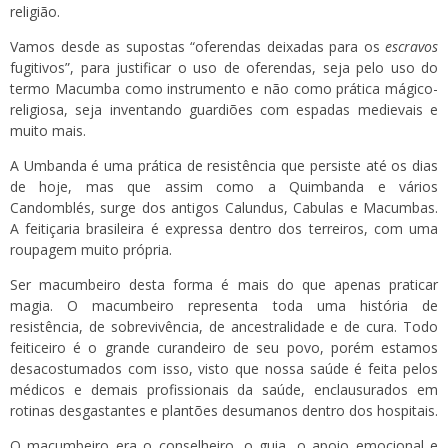
religião.
Vamos desde as supostas “oferendas deixadas para os
escravos
fugitivos”, para justificar o uso de oferendas, seja pelo uso do
termo Macumba como instrumento e não como prática mágico-
religiosa, seja inventando guardiões com espadas medievais e
muito mais.
A Umbanda é uma prática de resistência que persiste até os dias
de hoje, mas que assim como a Quimbanda e vários
Candomblés, surge dos antigos Calundus, Cabulas e Macumbas.
A feitiçaria brasileira é expressa dentro dos terreiros, com uma
roupagem muito própria.
Ser macumbeiro desta forma é mais do que apenas praticar
magia. O macumbeiro representa toda uma história de
resistência, de sobrevivência, de ancestralidade e de cura. Todo
feiticeiro é o grande curandeiro de seu povo, porém estamos
desacostumados com isso, visto que nossa saúde é feita pelos
médicos e demais profissionais da saúde, enclausurados em
rotinas desgastantes e plantões desumanos dentro dos hospitais.
O macumbeiro era o conselheiro, o guia, o apoio emocional e