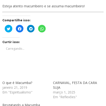
Esteja atento macumbeiro e se assuma macumbeiro!
Compartilhe isso:
Clique
Clique
Clique
Clique
para
para
para
para
compartilhar
compartilhar
compartilhar
compartilhar
no
no
no
no
Twitter(abre
Facebook(abre
Telegram(abre
WhatsApp(abre
em
em
em
em
Curtir isso:
nova
nova
nova
nova
janela)
janela)
janela)
janela)
Carregando...
O que é Macumba?
CARNAVAL, FESTA DA CARA
janeiro 21, 2019
SUJA
Em "Espiritualismo"
março 1, 2025
Em "Reflexões"
Resgatando a Macumba