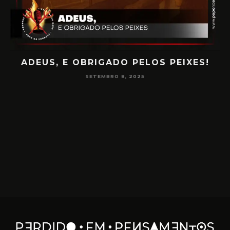
XES!
PAPO NA ENCRUZA 180 – CONSCIÊNCI
NA MEDIUNIDADE
JUNHO 16, 2025