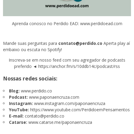
Aprenda conosco no Perdido EAD: www.perdidoead.com
Mande suas perguntas para
contato@perdido.co
Aperta play aí
embaixo ou escuta no
Spotify!
Inscreva-se em nosso feed com seu agregador de podcasts
preferido ◄
https://anchor.fm/s/10ddb14c/podcast/rss
Nossas redes sociais:
Blog:
www.perdido.co
Podcast:
www.paponaencruza.com
Instagram:
www.instagram.com/paponaencruza
YouTube:
https://www.youtube.com/PerdidoemPensamentos
E-mail:
contato@perdido.co
Catarse:
www.catarse.me/paponaencruza