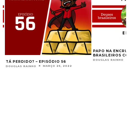
PAPO NA ENCRUZA
BRASILEIROS CO
DOUGLAS RAINHO
TÁ PERDIDO? – EPISÓDIO 56
MARÇO 25, 2022
DOUGLAS RAINHO