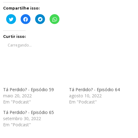
Compartilhe isso:
Clique
Clique
Clique
Clique
para
para
para
para
compartilhar
compartilhar
compartilhar
compartilhar
no
no
no
no
Twitter(abre
Facebook(abre
Telegram(abre
WhatsApp(abre
em
em
em
em
Curtir isso:
nova
nova
nova
nova
janela)
janela)
janela)
janela)
Carregando...
Tá Perdido? - Episódio 59
Tá Perdido? - Episódio 64
maio 20, 2022
agosto 10, 2022
Em "Podcast"
Em "Podcast"
Tá Perdido? - Episódio 65
setembro 30, 2022
Em "Podcast"