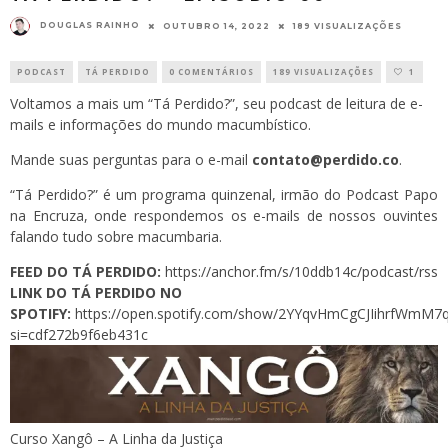
DOUGLAS RAINHO
OUTUBRO 14, 2022
189 VISUALIZAÇÕES
PODCAST
TÁ PERDIDO
0 COMENTÁRIOS
189 VISUALIZAÇÕES
1
Voltamos a mais um “Tá Perdido?”, seu podcast de leitura de e-
mails e informações do mundo macumbístico.
Mande suas perguntas para o e-mail
contato@perdido.co
.
“Tá Perdido?” é um programa quinzenal, irmão do Podcast Papo
na Encruza, onde respondemos os e-mails de nossos ouvintes
falando tudo sobre macumbaria.
FEED DO TÁ PERDIDO:
https://anchor.fm/s/10ddb14c/podcast/rss
LINK DO TÁ PERDIDO NO
SPOTIFY:
https://open.spotify.com/show/2YYqvHmCgCJIihrfWmM7
si=cdf272b9f6eb431c
Curso Xangô – A Linha da Justiça