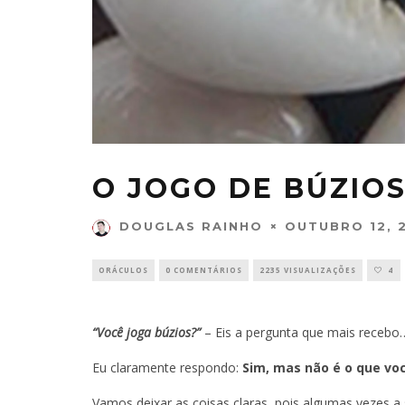
O JOGO DE BÚZIO
OUTUBRO 12, 
DOUGLAS RAINHO
ORÁCULOS
0 COMENTÁRIOS
2235 VISUALIZAÇÕES
4
“Você joga búzios?”
– Eis a pergunta que mais recebo
Eu claramente respondo:
Sim, mas não é o que vo
Vamos deixar as coisas claras, pois algumas vezes a