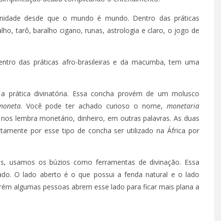
anidade desde que o mundo é mundo. Dentro das práticas
ho, tarô, baralho cigano, runas, astrologia e claro, o jogo de
entro das práticas afro-brasileiras e da macumba, tem uma
 prática divinatória. Essa concha provém de um molusco
moneta
. Você pode ter achado curioso o nome,
monetaria
nos lembra monetário, dinheiro, em outras palavras. As duas
stamente por esse tipo de concha ser utilizado na África por
eiros, usamos os búzios como ferramentas de divinação. Essa
ado. O lado aberto é o que possui a fenda natural e o lado
ém algumas pessoas abrem esse lado para ficar mais plana a