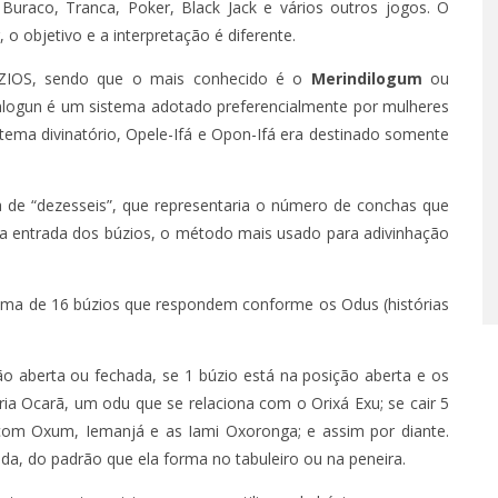
uraco, Tranca, Poker, Black Jack e vários outros jogos. O
 objetivo e a interpretação é diferente.
 – EPISÓDIO 62
ZIOS, sendo que o mais conhecido é o
Merindilogum
ou
 25, 2022
inlogun é um sistema adotado preferencialmente por mulheres
istema divinatório, Opele-Ifá e Opon-Ifá era destinado somente
de “dezesseis”, que representaria o número de conchas que
s da entrada dos búzios, o método mais usado para adivinhação
tema de 16 búzios que respondem conforme os Odus (histórias
ção aberta ou fechada, se 1 búzio está na posição aberta e os
ia Ocarã, um odu que se relaciona com o Orixá Exu; se cair 5
 com Oxum, Iemanjá e as Iami Oxoronga; e assim por diante.
, do padrão que ela forma no tabuleiro ou na peneira.