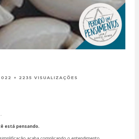
S
2022
2235 VISUALIZAÇÕES
…
cê está pensando.
 simplificação acaba complicando o entendimento.