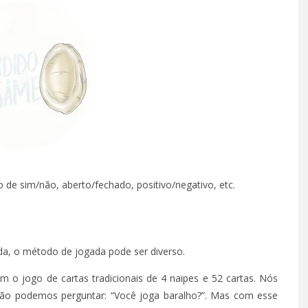
de sim/não, aberto/fechado, positivo/negativo, etc.
TÁ PERDIDO? – EPISÓDIO 
OUTUBRO 14, 2022
a, o método de jogada pode ser diverso.
 o jogo de cartas tradicionais de 4 naipes e 52 cartas. Nós
tão podemos perguntar: “Você joga baralho?”. Mas com esse