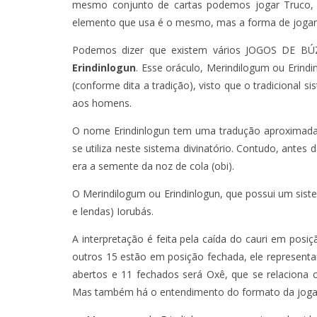
mesmo conjunto de cartas podemos jogar Truco, B
elemento que usa é o mesmo, mas a forma de jogar, o
TÁ PERDIDO?
Podemos dizer que existem vários JOGOS DE BÚ
JUNHO
Erindinlogun
. Esse oráculo, Merindilogum ou Erind
(conforme dita a tradição), visto que o tradicional s
aos homens.
O nome Erindinlogun tem uma tradução aproximada 
se utiliza neste sistema divinatório. Contudo, ante
era a semente da noz de cola (obi).
O Merindilogum ou Erindinlogun, que possui um sis
e lendas) Iorubás.
A interpretação é feita pela caída do cauri em posi
outros 15 estão em posição fechada, ele representar
abertos e 11 fechados será Oxê, que se relaciona
Mas também há o entendimento do formato da jogada