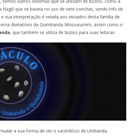
, temos outros sistemas que se utilizam de búzios, como a
 Nagô que se baseia no uso de sete conchas, sendo três de
e sua interpretação é velada aos iniciados desta família de
istema divinatório da Quimbanda Mossurumim, assim como o
anda
, que também se utiliza de búzios para suas leituras.
i mudar a sua forma de ver o sacerdócio de Umbanda