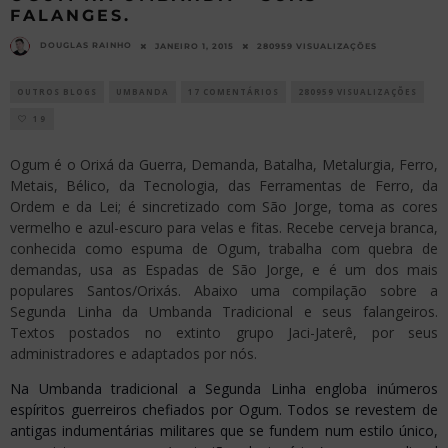
FALANGES.
DOUGLAS RAINHO
JANEIRO 1, 2015
280959 VISUALIZAÇÕES
OUTROS BLOGS
UMBANDA
17 COMENTÁRIOS
280959 VISUALIZAÇÕES
19
Ogum é o Orixá da Guerra, Demanda, Batalha, Metalurgia, Ferro,
Metais, Bélico, da Tecnologia, das Ferramentas de Ferro, da
Ordem e da Lei; é sincretizado com São Jorge, toma as cores
vermelho e azul-escuro para velas e fitas. Recebe cerveja branca,
conhecida como espuma de Ogum, trabalha com quebra de
demandas, usa as Espadas de São Jorge, e é um dos mais
populares Santos/Orixás. Abaixo uma compilação sobre a
Segunda Linha da Umbanda Tradicional e seus falangeiros.
Textos postados no extinto grupo Jaci-Jaterê, por seus
administradores e adaptados por nós.
Na Umbanda tradicional a Segunda Linha engloba inúmeros
espíritos guerreiros chefiados por Ogum. Todos se revestem de
antigas indumentárias militares que se fundem num estilo único,