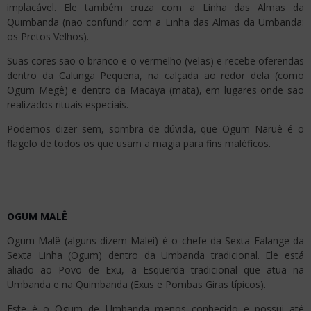
implacável. Ele também cruza com a Linha das Almas da
Quimbanda (não confundir com a Linha das Almas da Umbanda:
os Pretos Velhos).
Suas cores são o branco e o vermelho (velas) e recebe oferendas
dentro da Calunga Pequena, na calçada ao redor dela (como
Ogum Megê) e dentro da Macaya (mata), em lugares onde são
realizados rituais especiais.
Podemos dizer sem, sombra de dúvida, que Ogum Naruê é o
flagelo de todos os que usam a magia para fins maléficos.
OGUM MALÊ
Ogum Malê (alguns dizem Malei) é o chefe da Sexta Falange da
Sexta Linha (Ogum) dentro da Umbanda tradicional. Ele está
aliado ao Povo de Exu, a Esquerda tradicional que atua na
Umbanda e na Quimbanda (Exus e Pombas Giras típicos).
Este é o Ogum de Umbanda menos conhecido e possui até