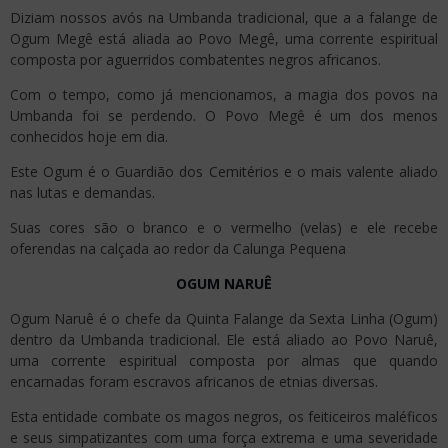
Diziam nossos avós na Umbanda tradicional, que a a falange de
Ogum Megê está aliada ao Povo Megê, uma corrente espiritual
composta por aguerridos combatentes negros africanos.
Com o tempo, como já mencionamos, a magia dos povos na
Umbanda foi se perdendo. O Povo Megê é um dos menos
conhecidos hoje em dia.
Este Ogum é o Guardião dos Cemitérios e o mais valente aliado
nas lutas e demandas.
Suas cores são o branco e o vermelho (velas) e ele recebe
oferendas na calçada ao redor da Calunga Pequena
OGUM NARUÊ
Ogum Naruê é o chefe da Quinta Falange da Sexta Linha (Ogum)
dentro da Umbanda tradicional. Ele está aliado ao Povo Naruê,
uma corrente espiritual composta por almas que quando
encarnadas foram escravos africanos de etnias diversas.
Esta entidade combate os magos negros, os feiticeiros maléficos
e seus simpatizantes com uma força extrema e uma severidade