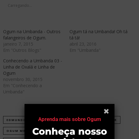
nova
nova
nova
nova
janela)
janela)
janela)
janela)
Carregando...
Ogum na Umbanda - Outros
Ogum tá na Umbanda! Oh tá
falangeiros de Ogum.
tá tá!
janeiro 7, 2015
abril 23, 2016
Em "Outros Blogs"
Em "Umbanda"
Conhecendo a Umbanda 03 -
Linha de Oxalá e Linha de
Ogum
novembro 30, 2015
Em "Conhecendo a
Umbanda"
EDMUNDO PELLIZZARI
OGUM
OGUM BEIRA-MAR
OGUM MEGÊ
OGUM NAGÔ
OGUM NARUÊ