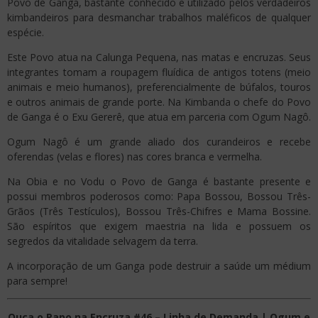
Povo de Ganga, bastante conhecido e utilizado pelos verdadeiros
kimbandeiros para desmanchar trabalhos maléficos de qualquer
espécie.
Este Povo atua na Calunga Pequena, nas matas e encruzas. Seus
integrantes tomam a roupagem fluídica de antigos totens (meio
animais e meio humanos), preferencialmente de búfalos, touros
e outros animais de grande porte. Na Kimbanda o chefe do Povo
de Ganga é o Exu Gererê, que atua em parceria com Ogum Nagô.
Ogum Nagô é um grande aliado dos curandeiros e recebe
oferendas (velas e flores) nas cores branca e vermelha.
Na Obia e no Vodu o Povo de Ganga é bastante presente e
possui membros poderosos como: Papa Bossou, Bossou Três-
Grãos (Três Testículos), Bossou Três-Chifres e Mama Bossine.
São espíritos que exigem maestria na lida e possuem os
segredos da vitalidade selvagem da terra.
A incorporação de um Ganga pode destruir a saúde um médium
para sempre!
Ouça o Papo na Encruza #46 – Linha de Demanda | Ogum e