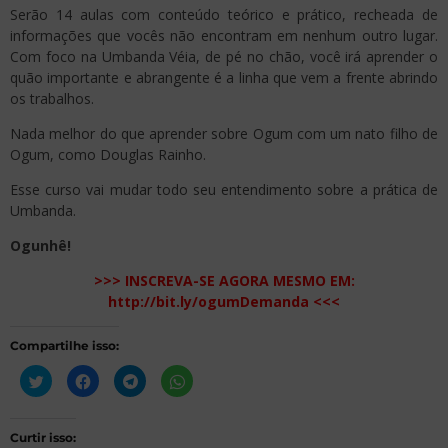
Serão 14 aulas com conteúdo teórico e prático, recheada de
informações que vocês não encontram em nenhum outro lugar.
Com foco na Umbanda Véia, de pé no chão, você irá aprender o
quão importante e abrangente é a linha que vem a frente abrindo
os trabalhos.
Nada melhor do que aprender sobre Ogum com um nato filho de
Ogum, como Douglas Rainho.
Esse curso vai mudar todo seu entendimento sobre a prática de
Umbanda.
Ogunhê!
>>> INSCREVA-SE AGORA MESMO EM:
http://bit.ly/ogumDemanda <<<
Compartilhe isso:
Clique
Clique
Clique
Clique
para
para
para
para
compartilhar
compartilhar
compartilhar
compartilhar
no
no
no
no
Twitter(abre
Facebook(abre
Telegram(abre
WhatsApp(abre
em
em
em
em
Curtir isso: