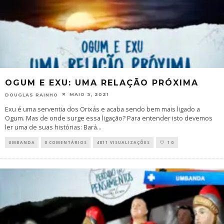
OGUM E EXU: UMA RELAÇÃO PRÓXIMA
MAIO 3, 2021
DOUGLAS RAINHO
Exu é uma serventia dos Orixás e acaba sendo bem mais ligado a
Ogum. Mas de onde surge essa ligação? Para entender isto devemos
ler uma de suas histórias: Bará
...
UMBANDA
0 COMENTÁRIOS
4811 VISUALIZAÇÕES
10