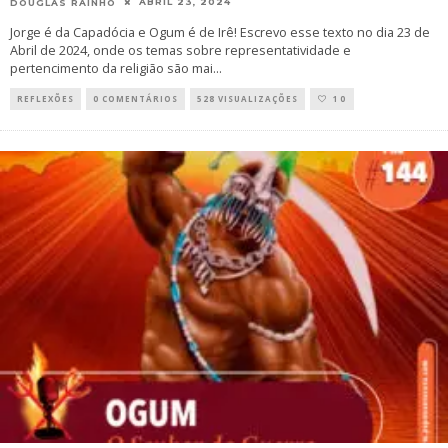
ABRIL 23, 2024
DOUGLAS RAINHO
Jorge é da Capadócia e Ogum é de Irê! Escrevo esse texto no dia 23 de
Abril de 2024, onde os temas sobre representatividade e
pertencimento da religião são mai
...
REFLEXÕES
0 COMENTÁRIOS
528 VISUALIZAÇÕES
10