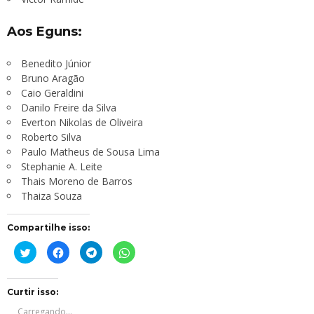
Aos Eguns:
Benedito Júnior
Bruno Aragão
Caio Geraldini
Danilo Freire da Silva
Everton Nikolas de Oliveira
Roberto Silva
Paulo Matheus de Sousa Lima
Stephanie A. Leite
Thais Moreno de Barros
Thaiza Souza
Compartilhe isso:
Clique
Clique
Clique
Clique
para
para
para
para
compartilhar
compartilhar
compartilhar
compartilhar
no
no
no
no
Twitter(abre
Facebook(abre
Telegram(abre
WhatsApp(abre
em
em
em
em
Curtir isso:
nova
nova
nova
nova
janela)
janela)
janela)
janela)
Carregando...