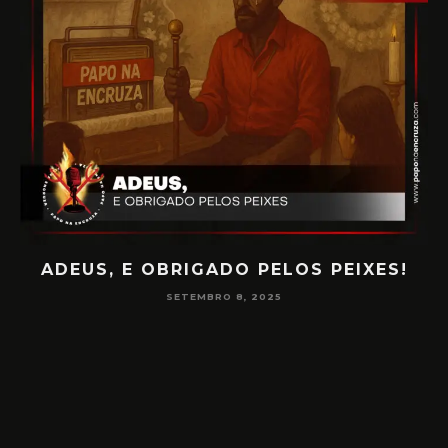
ADEUS, E OBRIGADO PELOS PEIXES!
P
SETEMBRO 8, 2025