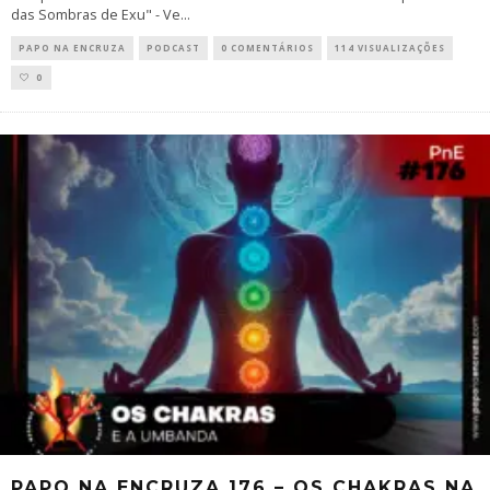
das Sombras de Exu" - Ve
...
PAPO NA ENCRUZA
PODCAST
0 COMENTÁRIOS
114 VISUALIZAÇÕES
0
PAPO NA ENCRUZA 176 – OS CHAKRAS NA