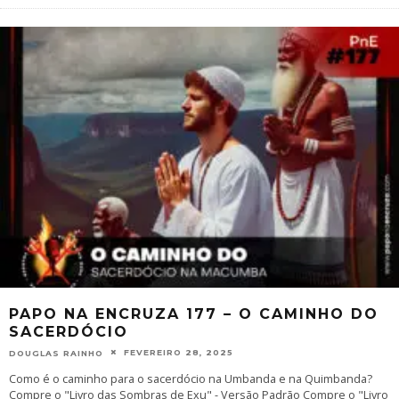
PAPO NA ENCRUZA 177 – O CAMINHO DO
SACERDÓCIO
FEVEREIRO 28, 2025
DOUGLAS RAINHO
Como é o caminho para o sacerdócio na Umbanda e na Quimbanda?
Compre o "Livro das Sombras de Exu" - Versão Padrão Compre o "Livro