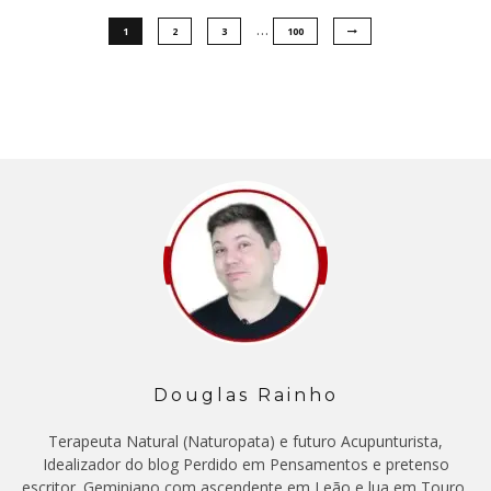
…
1
2
3
100
Douglas Rainho
Terapeuta Natural (Naturopata) e futuro Acupunturista,
Idealizador do blog Perdido em Pensamentos e pretenso
escritor. Geminiano com ascendente em Leão e lua em Touro,