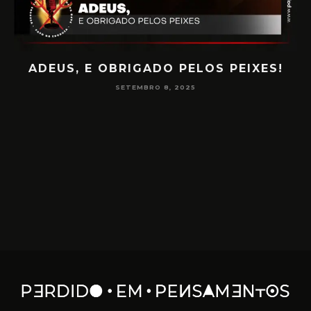
ADEUS, E OBRIGADO PELOS PEIXES!
P
SETEMBRO 8, 2025