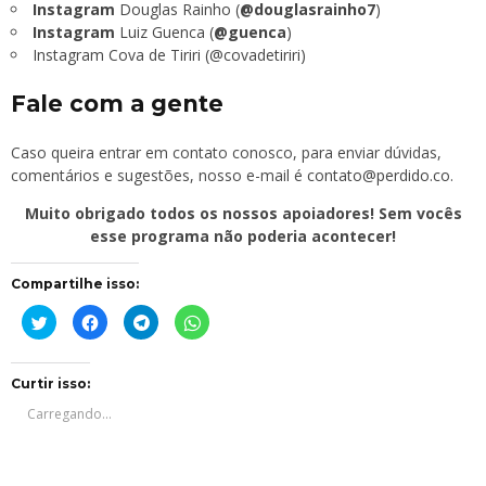
Instagram
Douglas Rainho (
@douglasrainho7
)
Instagram
Luiz Guenca (
@guenca
)
Instagram Cova de Tiriri (@covadetiriri)
Fale com a gente
Caso queira entrar em contato conosco, para enviar dúvidas,
comentários e sugestões, nosso e-mail é
contato@perdido.co
.
Muito obrigado todos os nossos apoiadores! Sem vocês
esse programa não poderia acontecer!
Compartilhe isso:
Clique
Clique
Clique
Clique
para
para
para
para
compartilhar
compartilhar
compartilhar
compartilhar
no
no
no
no
Twitter(abre
Facebook(abre
Telegram(abre
WhatsApp(abre
em
em
em
em
Curtir isso:
nova
nova
nova
nova
janela)
janela)
janela)
janela)
Carregando...