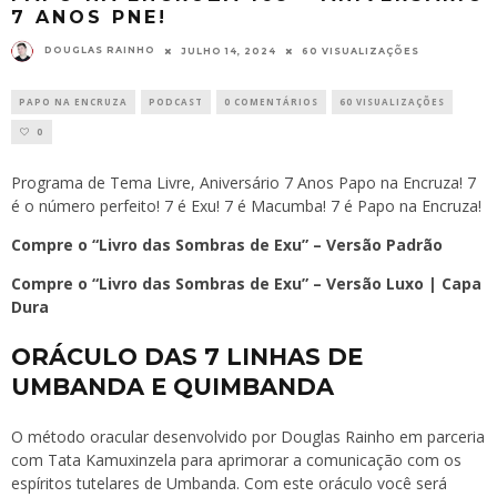
7 ANOS PNE!
DOUGLAS RAINHO
JULHO 14, 2024
60 VISUALIZAÇÕES
PAPO NA ENCRUZA
PODCAST
0 COMENTÁRIOS
60 VISUALIZAÇÕES
0
Programa de Tema Livre, Aniversário 7 Anos Papo na Encruza! 7
é o número perfeito! 7 é Exu! 7 é Macumba! 7 é Papo na Encruza!
Compre o “Livro das Sombras de Exu” – Versão Padrão
Compre o “Livro das Sombras de Exu” – Versão Luxo | Capa
Dura
ORÁCULO DAS 7 LINHAS DE
UMBANDA E QUIMBANDA
O método oracular desenvolvido por Douglas Rainho em parceria
com Tata Kamuxinzela para aprimorar a comunicação com os
espíritos tutelares de Umbanda. Com este oráculo você será