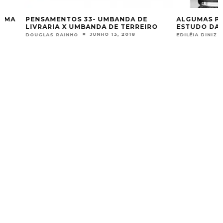
PENSAMENTOS 33- UMBANDA DE
ALGUMAS PERSPE
LIVRARIA X UMBANDA DE TERREIRO
ESTUDO DAS REL
JUNHO 13, 2018
SET
DOUGLAS RAINHO
EDILÉIA DINIZ