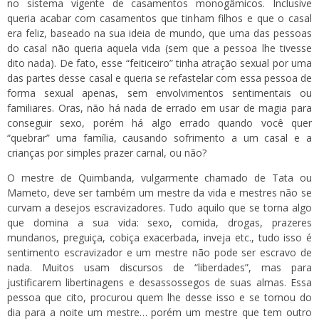
no sistema vigente de casamentos monogâmicos. Inclusive
queria acabar com casamentos que tinham filhos e que o casal
era feliz, baseado na sua ideia de mundo, que uma das pessoas
do casal não queria aquela vida (sem que a pessoa lhe tivesse
dito nada). De fato, esse “feiticeiro” tinha atração sexual por uma
das partes desse casal e queria se refastelar com essa pessoa de
forma sexual apenas, sem envolvimentos sentimentais ou
familiares. Oras, não há nada de errado em usar de magia para
conseguir sexo, porém há algo errado quando você quer
“quebrar” uma família, causando sofrimento a um casal e a
crianças por simples prazer carnal, ou não?
O mestre de Quimbanda, vulgarmente chamado de Tata ou
Mameto, deve ser também um mestre da vida e mestres não se
curvam a desejos escravizadores. Tudo aquilo que se torna algo
que domina a sua vida: sexo, comida, drogas, prazeres
mundanos, preguiça, cobiça exacerbada, inveja etc., tudo isso é
sentimento escravizador e um mestre não pode ser escravo de
nada. Muitos usam discursos de “liberdades”, mas para
justificarem libertinagens e desassossegos de suas almas. Essa
pessoa que cito, procurou quem lhe desse isso e se tornou do
dia para a noite um mestre… porém um mestre que tem outro