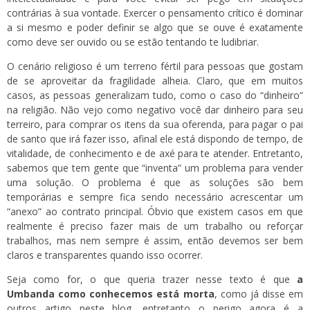
contrárias à sua vontade. Exercer o pensamento crítico é dominar
a si mesmo e poder definir se algo que se ouve é exatamente
como deve ser ouvido ou se estão tentando te ludibriar.
O cenário religioso é um terreno fértil para pessoas que gostam
de se aproveitar da fragilidade alheia. Claro, que em muitos
casos, as pessoas generalizam tudo, como o caso do “dinheiro”
na religião. Não vejo como negativo você dar dinheiro para seu
terreiro, para comprar os itens da sua oferenda, para pagar o pai
de santo que irá fazer isso, afinal ele está dispondo de tempo, de
vitalidade, de conhecimento e de axé para te atender. Entretanto,
sabemos que tem gente que “inventa” um problema para vender
uma solução. O problema é que as soluções são bem
temporárias e sempre fica sendo necessário acrescentar um
“anexo” ao contrato principal. Óbvio que existem casos em que
realmente é preciso fazer mais de um trabalho ou reforçar
trabalhos, mas nem sempre é assim, então devemos ser bem
claros e transparentes quando isso ocorrer.
Seja como for, o que queria trazer nesse texto é que
a
Umbanda como conhecemos está morta
, como já disse em
outros artigo neste blog, entretanto o perigo agora é a