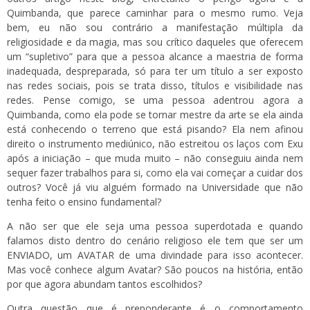
Quimbanda, que parece caminhar para o mesmo rumo. Veja
bem, eu não sou contrário a manifestação múltipla da
religiosidade e da magia, mas sou crítico daqueles que oferecem
um “supletivo” para que a pessoa alcance a maestria de forma
inadequada, despreparada, só para ter um título a ser exposto
nas redes sociais, pois se trata disso, títulos e visibilidade nas
redes. Pense comigo, se uma pessoa adentrou agora a
Quimbanda, como ela pode se tornar mestre da arte se ela ainda
está conhecendo o terreno que está pisando? Ela nem afinou
direito o instrumento mediúnico, não estreitou os laços com Exu
após a iniciação – que muda muito – não conseguiu ainda nem
sequer fazer trabalhos para si, como ela vai começar a cuidar dos
outros? Você já viu alguém formado na Universidade que não
tenha feito o ensino fundamental?
A não ser que ele seja uma pessoa superdotada e quando
falamos disto dentro do cenário religioso ele tem que ser um
ENVIADO, um AVATAR de uma divindade para isso acontecer.
Mas você conhece algum Avatar? São poucos na história, então
por que agora abundam tantos escolhidos?
Outra questão que é preponderante é o comportamento