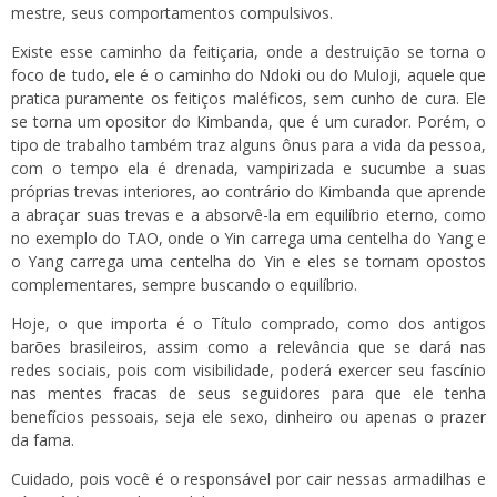
mestre, seus comportamentos compulsivos.
Existe esse caminho da feitiçaria, onde a destruição se torna o
foco de tudo, ele é o caminho do Ndoki ou do Muloji, aquele que
pratica puramente os feitiços maléficos, sem cunho de cura. Ele
se torna um opositor do Kimbanda, que é um curador. Porém, o
tipo de trabalho também traz alguns ônus para a vida da pessoa,
com o tempo ela é drenada, vampirizada e sucumbe a suas
próprias trevas interiores, ao contrário do Kimbanda que aprende
a abraçar suas trevas e a absorvê-la em equilíbrio eterno, como
no exemplo do TAO, onde o Yin carrega uma centelha do Yang e
o Yang carrega uma centelha do Yin e eles se tornam opostos
complementares, sempre buscando o equilíbrio.
Hoje, o que importa é o Título comprado, como dos antigos
barões brasileiros, assim como a relevância que se dará nas
redes sociais, pois com visibilidade, poderá exercer seu fascínio
nas mentes fracas de seus seguidores para que ele tenha
benefícios pessoais, seja ele sexo, dinheiro ou apenas o prazer
da fama.
Cuidado, pois você é o responsável por cair nessas armadilhas e