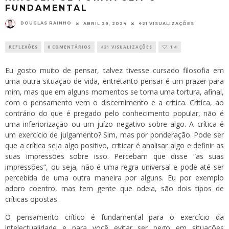
FUNDAMENTAL
DOUGLAS RAINHO
ABRIL 29, 2024
421 VISUALIZAÇÕES
REFLEXÕES
0 COMENTÁRIOS
421 VISUALIZAÇÕES
14
Eu gosto muito de pensar, talvez tivesse cursado filosofia em
uma outra situação de vida, entretanto pensar é um prazer para
mim, mas que em alguns momentos se torna uma tortura, afinal,
com o pensamento vem o discernimento e a crítica. Crítica, ao
contrário do que é pregado pelo conhecimento popular, não é
uma inferiorização ou um juízo negativo sobre algo. A crítica é
um exercício de julgamento? Sim, mas por ponderação. Pode ser
que a crítica seja algo positivo, criticar é analisar algo e definir as
suas impressões sobre isso. Percebam que disse “as suas
impressões”, ou seja, não é uma regra universal e pode até ser
percebida de uma outra maneira por alguns. Eu por exemplo
adoro coentro, mas tem gente que odeia, são dois tipos de
críticas opostas.
O pensamento crítico é fundamental para o exercício da
intelectualidade e para você evitar ser pego em situações