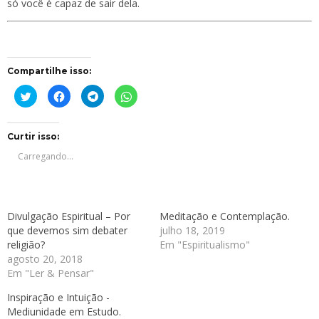
só você é capaz de sair dela.
Compartilhe isso:
Clique
Clique
Clique
Clique
para
para
para
para
compartilhar
compartilhar
compartilhar
compartilhar
no
no
no
no
Twitter(abre
Facebook(abre
Telegram(abre
WhatsApp(abre
em
em
em
em
Curtir isso:
nova
nova
nova
nova
janela)
janela)
janela)
janela)
Carregando...
Divulgação Espiritual – Por
Meditação e Contemplação.
que devemos sim debater
julho 18, 2019
religião?
Em "Espiritualismo"
agosto 20, 2018
Em "Ler & Pensar"
Inspiração e Intuição -
Mediunidade em Estudo.