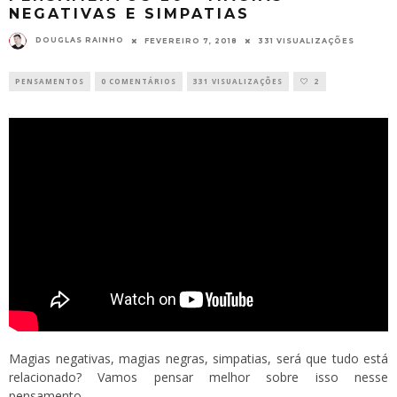
NEGATIVAS E SIMPATIAS
DOUGLAS RAINHO
FEVEREIRO 7, 2018
331 VISUALIZAÇÕES
PENSAMENTOS
0 COMENTÁRIOS
331 VISUALIZAÇÕES
2
Magias negativas, magias negras, simpatias, será que tudo está
relacionado? Vamos pensar melhor sobre isso nesse
pensamento.