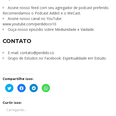
Assine nosso
feed
com seu agregador de podcast preferido.
Recomendamos o
Podcast Addict
e o
WeCast
.
Assine nosso canal no YouTube:
www.youtube.com/perdidoco10
Ouça nosso episódio sobre
Mediunidade e Vaidade
.
CONTATO
E-mail:
contato@perdido.co
Grupo de Estudos no Facebook:
Espiritualidade em Estudo
.
Compartilhe isso:
Clique
Clique
Clique
Clique
para
para
para
para
compartilhar
compartilhar
compartilhar
compartilhar
no
no
no
no
Twitter(abre
Facebook(abre
Telegram(abre
WhatsApp(abre
em
em
em
em
Curtir isso:
nova
nova
nova
nova
janela)
janela)
janela)
janela)
Carregando...