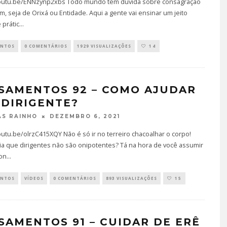
youtu.be/ENNzynp2xbs Todo mundo tem dúvida sobre consagração
, seja de Orixá ou Entidade. Aqui a gente vai ensinar um jeito
 prátic
...
ENTOS
0 COMENTÁRIOS
1929 VISUALIZAÇÕES
14
SAMENTOS 92 – COMO AJUDAR
 DIRIGENTE?
DEZEMBRO 6, 2021
S RAINHO
outu.be/olrzC415XQY Não é só ir no terreiro chacoalhar o corpo!
ia que dirigentes não são onipotentes? Tá na hora de você assumir
on
...
ENTOS
VÍDEOS
0 COMENTÁRIOS
893 VISUALIZAÇÕES
15
SAMENTOS 91 – CUIDAR DE ERÊ