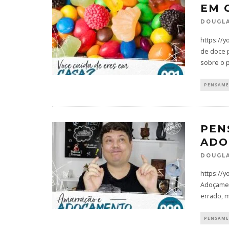
EM 
DOUGLA
https://
de doce 
sobre o 
PENSAM
PEN
ADO
DOUGLA
https://
Adoçament
errado, 
PENSAM