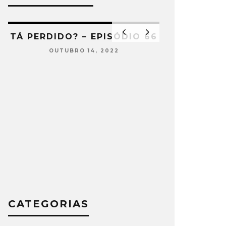
2
TÁ PERDIDO? – EPISÓDIO 66
OUTUBRO 14, 2022
TÁ PERDIDO
SETEMB
CATEGORIAS