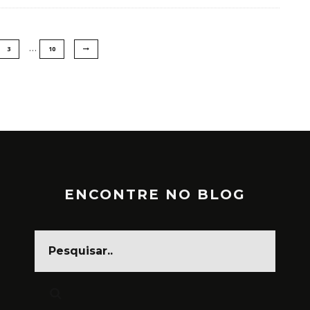
…
3
10
ENCONTRE NO BLOG
CARNAVAL, FESTA DA CARA
SUJA
MARÇO 1, 2025