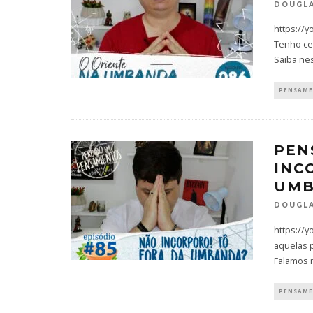
DOUGLA
https://y
Tenho ce
Saiba ne
PENSAM
PEN
INC
UMB
DOUGLA
https://
aquelas 
Falamos 
PENSAM