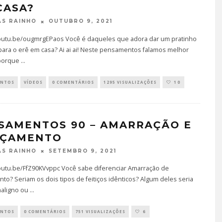
CASA?
OUTUBRO 9, 2021
S RAINHO
youtu.be/ougmrgEPaos Você é daqueles que adora dar um pratinho
para o erê em casa? Ai ai ai! Neste pensamentos falamos melhor
porque
...
ENTOS
VÍDEOS
0 COMENTÁRIOS
1295 VISUALIZAÇÕES
10
SAMENTOS 90 – AMARRAÇÃO E
ÇAMENTO
SETEMBRO 9, 2021
S RAINHO
youtu.be/FfZ90KVvppc Você sabe diferenciar Amarração de
o? Seriam os dois tipos de feitiços idênticos? Algum deles seria
maligno ou
...
ENTOS
0 COMENTÁRIOS
751 VISUALIZAÇÕES
6