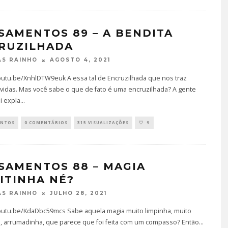
SAMENTOS 89 – A BENDITA
TÁ PERDIDO? – EPISÓDIO 6
RUZILHADA
JUNHO 25, 2022
AGOSTO 4, 2021
S RAINHO
outu.be/XnhlDTW9euk A essa tal de Encruzilhada que nos traz
vidas. Mas você sabe o que de fato é uma encruzilhada? A gente
i expla
...
ENTOS
0 COMENTÁRIOS
315 VISUALIZAÇÕES
9
SAMENTOS 88 – MAGIA
ITINHA NÉ?
JULHO 28, 2021
S RAINHO
youtu.be/KdaDbc59mcs Sabe aquela magia muito limpinha, muito
, arrumadinha, que parece que foi feita com um compasso? Então...