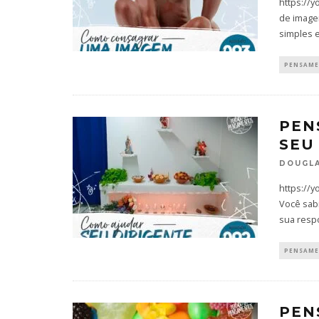
https://
de imagem
simples e
PENSAM
PEN
SEU
DOUGLA
https://y
Você sab
sua resp
PENSAM
PEN