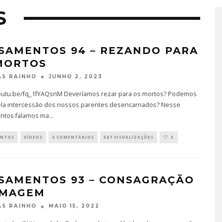
S
SAMENTOS 94 – REZANDO PARA
MORTOS
JUNHO 2, 2023
S RAINHO
youtu.be/fq_1fYAQsnM Deveríamos rezar para os mortos? Podemos
ela intercessão dos nossos parentes desencarnados? Nesse
ntos falamos ma
...
ENTOS
VÍDEOS
0 COMENTÁRIOS
567 VISUALIZAÇÕES
5
SAMENTOS 93 – CONSAGRAÇÃO
IMAGEM
MAIO 15, 2022
S RAINHO