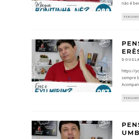
não é be
PENSAM
PEN
ERÊ
DOUGLA
https://y
sempre b
Acompanh
PENSAM
PEN
UM