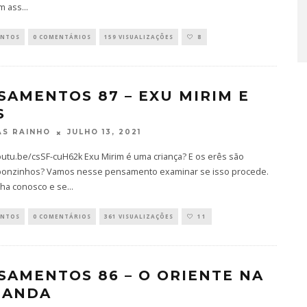
m ass
...
ENTOS
0 COMENTÁRIOS
159 VISUALIZAÇÕES
8
SAMENTOS 87 – EXU MIRIM E
S
JULHO 13, 2021
S RAINHO
outu.be/csSF-cuH62k Exu Mirim é uma criança? E os erês são
onzinhos? Vamos nesse pensamento examinar se isso procede.
a conosco e se
...
ENTOS
0 COMENTÁRIOS
361 VISUALIZAÇÕES
11
SAMENTOS 86 – O ORIENTE NA
BANDA