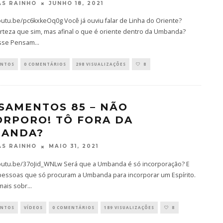
JUNHO 18, 2021
S RAINHO
outu.be/pc6kxkeOq0g Você já ouviu falar de Linha do Oriente?
rteza que sim, mas afinal o que é oriente dentro da Umbanda?
sse Pensam
...
ENTOS
0 COMENTÁRIOS
298 VISUALIZAÇÕES
8
SAMENTOS 85 – NÃO
ORPORO! TÔ FORA DA
ANDA?
MAIO 31, 2021
S RAINHO
youtu.be/37oJid_WNLw Será que a Umbanda é só incorporação? E
pessoas que só procuram a Umbanda para incorporar um Espírito.
mais sobr
...
ENTOS
VÍDEOS
0 COMENTÁRIOS
189 VISUALIZAÇÕES
8