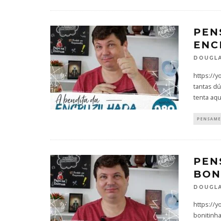
PEN
ENC
DOUGLA
https://y
tantas dú
tenta aqu
PENSAM
PEN
BON
DOUGLA
https://
bonitinha