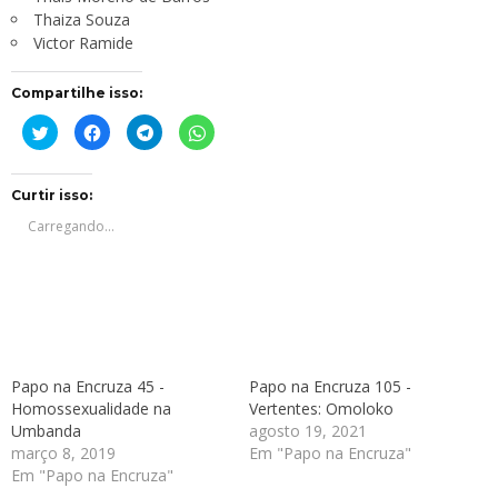
Thaiza Souza
Victor Ramide
Compartilhe isso:
Clique
Clique
Clique
Clique
para
para
para
para
compartilhar
compartilhar
compartilhar
compartilhar
no
no
no
no
Twitter(abre
Facebook(abre
Telegram(abre
WhatsApp(abre
em
em
em
em
Curtir isso:
nova
nova
nova
nova
janela)
janela)
janela)
janela)
Carregando...
Papo na Encruza 45 -
Papo na Encruza 105 -
Homossexualidade na
Vertentes: Omoloko
Umbanda
agosto 19, 2021
março 8, 2019
Em "Papo na Encruza"
Em "Papo na Encruza"