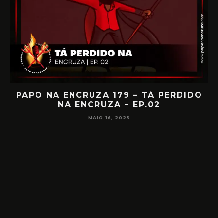
IA
PAPO NA ENCRUZA 179 – TÁ PERDIDO
NA ENCRUZA – EP.02
F
MAIO 16, 2025