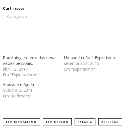
no
no
no
no
Twitter(abre
Facebook(abre
Telegram(abre
WhatsApp(abre
em
em
em
em
Curtir isso:
nova
nova
nova
nova
janela)
janela)
janela)
janela)
Carregando...
Roustaing e o erro das novas
Umbanda não é Espiritismo
visões pessoais.
setembro 21, 2015
abril 12, 2017
Em "Espiritismo"
Em "Espiritualismo"
Amizade e Ajuda
outubro 5, 2011
Em "Reflexões"
ESPIRITUALISMO
ESPIRTISMO
FALÁCIA
REFLEXÃO