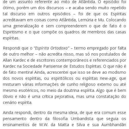
de um assunto referente ao mito de Atlântida. O episódio foi
ótimo, porém um dos discursos – e acaba sendo muito repetido
tal discurso em outros episódios – foi de que os Espíritas
acreditavam em coisas como Atlântida, Lemúria e Mu. Colocando
uma generalização e sem compreenderem o que de fato é o
Espiritismo e o que compõe os quadros de membros das casas
espíritas.
Respondi que o
“Espírita Ortodoxo”
– termo empregado por falta
de outro melhor – não acredita nisso, mas só nos postulados de
Allan Kardec e de escritores contemporâneos e referenciados por
Kardec na Sociedade Parisiense de Estudos Espíritas. O que não é
de fato mentira! Ainda, acrescentei que isso se deve ao modismo
dos novos espíritas, ou espiritólicos ou espíritas new-age, que
misturam várias informações de cunho religioso externo ou até
mesmo esotéricos, no meio da doutrina espírita. Algo que é bem
óbvio e não é uma crítica pejorativa, mas uma constatação do
cenário espírita.
Ainda respondi, dentro da mesma ideia, de que era comum esse
pensamento dentro da filosofia Umbandista que seguia os
ensinamentos de W.W. da Matta e Silva e sua Aumbhandãn