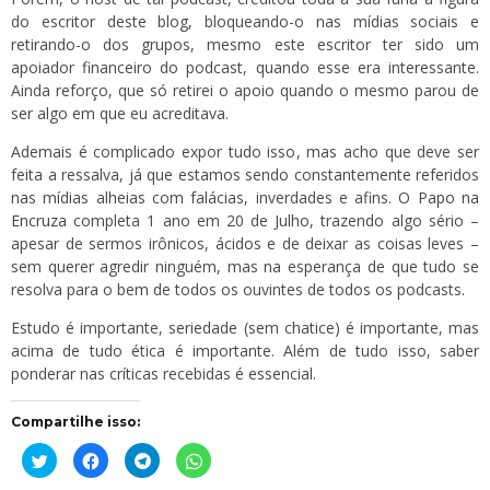
do escritor deste blog, bloqueando-o nas mídias sociais e
retirando-o dos grupos, mesmo este escritor ter sido um
apoiador financeiro do podcast, quando esse era interessante.
Ainda reforço, que só retirei o apoio quando o mesmo parou de
ser algo em que eu acreditava.
Ademais é complicado expor tudo isso, mas acho que deve ser
feita a ressalva, já que estamos sendo constantemente referidos
nas mídias alheias com falácias, inverdades e afins. O
Papo na
Encruza
completa 1 ano em 20 de Julho, trazendo algo sério –
apesar de sermos irônicos, ácidos e de deixar as coisas leves –
sem querer agredir ninguém, mas na esperança de que tudo se
resolva para o bem de todos os ouvintes de todos os podcasts.
Estudo é importante, seriedade (sem chatice) é importante, mas
acima de tudo ética é importante. Além de tudo isso, saber
ponderar nas críticas recebidas é essencial.
Compartilhe isso:
Clique
Clique
Clique
Clique
para
para
para
para
compartilhar
compartilhar
compartilhar
compartilhar