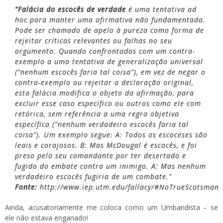
“Falácia do escocês de verdade
é uma tentativa ad
hoc para manter uma afirmativa não fundamentada.
Pode ser chamado de apelo à pureza como forma de
rejeitar críticas relevantes ou falhas no seu
argumento. Quando confrontados com um contra-
exemplo a uma tentativa de generalização universal
(“nenhum escocês faria tal coisa”), em vez de negar o
contra-exemplo ou rejeitar a declaração original,
esta falácia modifica o objeto da afirmação, para
excluir esse caso específico ou outros como ele com
retórica, sem referência a uma regra objetiva
específica (“nenhum verdadeiro escocês faria tal
coisa”). Um exemplo segue:
A: Todos os escoceses são
leais e corajosos.
B: Mas McDougal é escocês, e foi
preso pelo seu comandante por ter desertado e
fugido do embate contra um inimigo.
A: Mas nenhum
verdadeiro escocês fugiria de um combate.”
Fonte:
http://www.iep.utm.edu/fallacy/#NoTrueScotsman
Ainda, acusatoriamente me coloca como um Umbandista – se
ele não estava enganado!