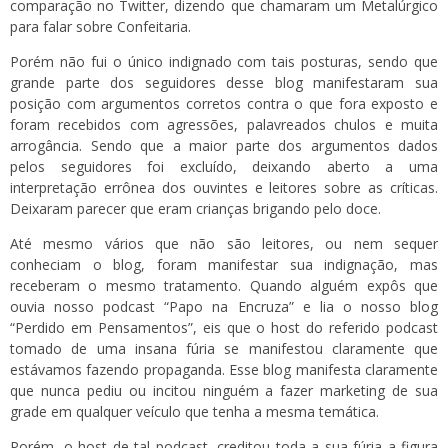
comparação no Twitter, dizendo que chamaram um Metalúrgico
para falar sobre Confeitaria.
Porém não fui o único indignado com tais posturas, sendo que
grande parte dos seguidores desse blog manifestaram sua
posição com argumentos corretos contra o que fora exposto e
foram recebidos com agressões, palavreados chulos e muita
arrogância. Sendo que a maior parte dos argumentos dados
pelos seguidores foi excluído, deixando aberto a uma
interpretação errônea dos ouvintes e leitores sobre as críticas.
Deixaram parecer que eram crianças brigando pelo doce.
Até mesmo vários que não são leitores, ou nem sequer
conheciam o blog, foram manifestar sua indignação, mas
receberam o mesmo tratamento. Quando alguém expôs que
ouvia nosso podcast “Papo na Encruza” e lia o nosso blog
“Perdido em Pensamentos”, eis que o host do referido podcast
tomado de uma insana fúria se manifestou claramente que
estávamos fazendo propaganda. Esse blog manifesta claramente
que nunca pediu ou incitou ninguém a fazer marketing de sua
grade em qualquer veículo que tenha a mesma temática.
Porém, o host de tal podcast, creditou toda a sua fúria a figura