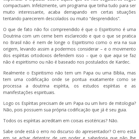
compactuam. Infelizmente, um programa que tinha tudo para ser
muito interessante, acaba derrapando em certas situações
tentando parecerem descolados ou muito “desprendidos”.
O que de fato não foi compreendido é que o Espiritismo é uma
Doutrina com um cerne bem esclarecido e que o que se pratica
no Brasil não é nem de longe o Espiritismo como o era na sua
origem, levando assim a podermos considerar – e o movimento
dos espíritas ortodoxos defendem isso – que o que aqui se faz
não é espiritismo ou não é baseado nos postulados de Kardec.
Realmente o Espiritismo não tem um Papa ou uma Bíblia, mas
tem uma codificação onde se pontua exatamente como se
processa a doutrina espírita, os estudos espíritas e as
manifestações espirituais.
Logo os Espíritas precisam de um Papa ou um livro de mitologia?
Não, pois possuem sua própria codificação que já é seu guia.
Todos os espíritas acreditam em coisas esotéricas? Não.
Sabe onde está o erro no discurso do apresentador? O erro está
em se achar detentor de um poder e sabedoria que não lhe