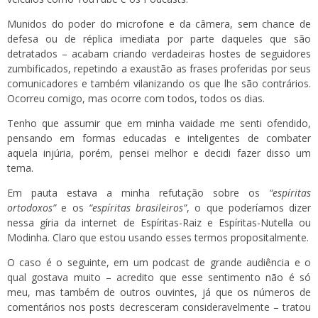
Munidos do poder do microfone e da câmera, sem chance de
defesa ou de réplica imediata por parte daqueles que são
detratados – acabam criando verdadeiras hostes de seguidores
zumbificados, repetindo a exaustão as frases proferidas por seus
comunicadores e também vilanizando os que lhe são contrários.
Ocorreu comigo, mas ocorre com todos, todos os dias.
Tenho que assumir que em minha vaidade me senti ofendido,
pensando em formas educadas e inteligentes de combater
aquela injúria, porém, pensei melhor e decidi fazer disso um
tema.
Em pauta estava a minha refutação sobre os
“espíritas
ortodoxos”
e os
“espíritas brasileiros”
, o que poderíamos dizer
nessa gíria da internet de Espíritas-Raiz e Espíritas-Nutella ou
Modinha. Claro que estou usando esses termos propositalmente.
O caso é o seguinte, em um podcast de grande audiência e o
qual gostava muito – acredito que esse sentimento não é só
meu, mas também de outros ouvintes, já que os números de
comentários nos posts decresceram consideravelmente – tratou