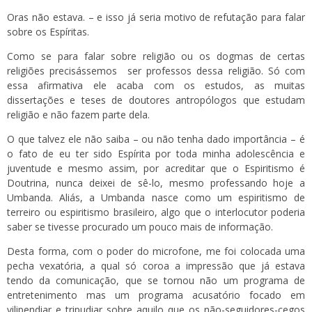
Oras não estava. – e isso já seria motivo de refutação para falar
sobre os Espíritas.
Como se para falar sobre religião ou os dogmas de certas
religiões precisássemos ser professos dessa religião. Só com
essa afirmativa ele acaba com os estudos, as muitas
dissertações e teses de doutores antropólogos que estudam
religião e não fazem parte dela.
O que talvez ele não saiba – ou não tenha dado importância – é
o fato de eu ter sido Espírita por toda minha adolescência e
juventude e mesmo assim, por acreditar que o Espiritismo é
Doutrina, nunca deixei de sê-lo, mesmo professando hoje a
Umbanda. Aliás, a Umbanda nasce como um espiritismo de
terreiro ou espiritismo brasileiro, algo que o interlocutor poderia
saber se tivesse procurado um pouco mais de informação.
Desta forma, com o poder do microfone, me foi colocada uma
pecha vexatória, a qual só coroa a impressão que já estava
tendo da comunicação, que se tornou não um programa de
entretenimento mas um programa acusatório focado em
vilipendiar e tripudiar sobre aquilo que os não-seguidores-cegos