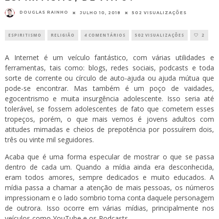
DOUGLAS RAINHO
JULHO 10, 2018
502 VISUALIZAÇÕES
ESPIRITISMO
RELIGIÃO
4 COMENTÁRIOS
502 VISUALIZAÇÕES
2
A Internet é um veículo fantástico, com várias utilidades e
ferramentas, tais como: blogs, redes sociais, podcasts e toda
sorte de corrente ou círculo de auto-ajuda ou ajuda mútua que
pode-se encontrar. Mas também é um poço de vaidades,
egocentrismo e muita insurgência adolescente. Isso seria até
tolerável, se fossem adolescentes de fato que cometem esses
tropeços, porém, o que mais vemos é jovens adultos com
atitudes mimadas e cheios de prepotência por possuírem dois,
três ou vinte mil seguidores.
Acaba que é uma forma especular de mostrar o que se passa
dentro de cada um. Quando a mídia ainda era desconhecida,
eram todos amores, sempre dedicados e muito educados. A
mídia passa a chamar a atenção de mais pessoas, os números
impressionam e o lado sombrio toma conta daquele personagem
de outrora. Isso ocorre em várias mídias, principalmente nos
veículos como YouTube e os Podcasts.