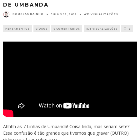
DE UMBANDA
DOUGLAS RAINHO
JULHO 12, 2018
471 VISUALIZAÇÕES
PENSAMENTOS
VÍDEOS
0 COMENTÁRIOS
471 VISUALIZAÇÕES
2
Ahhhh as 7 Linhas de Umbanda! Coisa linda, mas seriam sete?
Essa confusão é tão grande que tivemos que gravar (OUTRO)
vídeo para falar sobre isso.