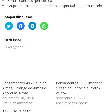
E-mail:
contato@perdido.co
Grupo de Estudos no Facebook:
Espiritualidade em Estudo
.
Compartilhe isso:
Clique
Clique
Clique
Clique
para
para
para
para
compartilhar
compartilhar
compartilhar
compartilhar
no
no
no
no
Twitter(abre
Facebook(abre
Telegram(abre
WhatsApp(abre
em
em
em
em
Curtir isso:
nova
nova
nova
nova
janela)
janela)
janela)
janela)
Carregando...
Pensamentos 40 - Povo de
Pensamentos 39 - Umbanda
Almas, Falange de Almas e
é casa de Caboclo e Preto-
Adorei as Almas
Velho?
novembro 30, 2018
novembro 15, 2018
Em "Pensamentos"
Em "Pensamentos"
Férias 2018-2019