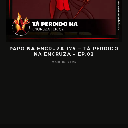
IA
PAPO NA ENCRUZA 179 – TÁ PERDIDO
NA ENCRUZA – EP.02
F
MAIO 16, 2025