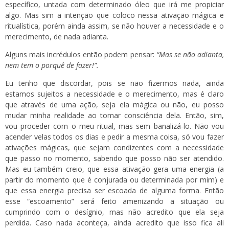
específico, untada com determinado óleo que irá me propiciar
algo. Mas sim a intenção que coloco nessa ativação mágica e
ritualística, porém ainda assim, se não houver a necessidade e o
merecimento, de nada adianta.
Alguns mais incrédulos então podem pensar:
“Mas se não adianta,
nem tem o porquê de fazer!”.
Eu tenho que discordar, pois se não fizermos nada, ainda
estamos sujeitos a necessidade e o merecimento, mas é claro
que através de uma ação, seja ela mágica ou não, eu posso
mudar minha realidade ao tomar consciência dela. Então, sim,
vou proceder com o meu ritual, mas sem banalizá-lo. Não vou
acender velas todos os dias e pedir a mesma coisa, só vou fazer
ativações mágicas, que sejam condizentes com a necessidade
que passo no momento, sabendo que posso não ser atendido.
Mas eu também creio, que essa ativação gera uma energia (a
partir do momento que é conjurada ou determinada por mim) e
que essa energia precisa ser escoada de alguma forma. Então
esse “escoamento” será feito amenizando a situação ou
cumprindo com o desígnio, mas não acredito que ela seja
perdida. Caso nada aconteça, ainda acredito que isso fica ali