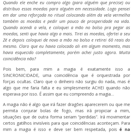
Quando ele enche eu compro algo (para alguém que precise) ou
distribuo essas moedas para alguém em necessidade. Logo pensei
em dar uma reforçada no ritual colocando além da vela vermelha
também as moedas e pedir um pouco de prosperidade na vida.
Quando acendi a vela, e coloquei a mão no bolso pra pegar as
moedas, senti que havia algo a mais. Tirei as moedas, ofertei a seu
Zé e depois coloquei de novo a mão no bolso e retirei 60 reais do
mesmo. Claro que eu havia colocado ali em algum momento, mas
havia esquecido completamente, porém achei justo agora. Muita
coincidência não?
Pois bem, para mim a magia é exatamente isso a
SINCRONICIDADE, uma coincidência que é orquestrada por
forças ocultas. Claro que o dinheiro não surgiu do nada, mas é
algo que me faria falta e eu simplesmente ACHEI quando não
esperava por isso. É assim que eu compreendo a magia…
A magia não é algo que irá fazer dragões aparecerem ou que me
permita conjurar bolas de fogo, mas irá propiciar a mim,
situações que de outra forma seriam “perdidas”. Irá movimentar
certos gatilhos invisíveis para que coincidências aconteçam. Para
mim a magia é isso e deve ser bem respeitada, pois
é na