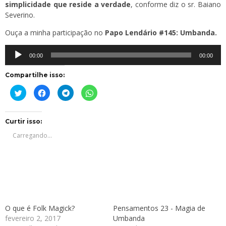
simplicidade que reside a verdade
, conforme diz o sr. Baiano
Severino.
Ouça a minha participação no
Papo Lendário #145: Umbanda.
Tocador
00:00
00:00
de
áudio
Compartilhe isso:
Clique
Clique
Clique
Clique
para
para
para
para
compartilhar
compartilhar
compartilhar
compartilhar
no
no
no
no
Twitter(abre
Facebook(abre
Telegram(abre
WhatsApp(abre
em
em
em
em
Curtir isso:
nova
nova
nova
nova
janela)
janela)
janela)
janela)
Carregando...
O que é Folk Magick?
Pensamentos 23 - Magia de
fevereiro 2, 2017
Umbanda