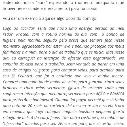
rodeando nossa “aura” esperando o momento adequado (que
houver necessidade e merecimento) para funcionar.
Vou dar um exemplo aqui de algo ocorrido comigo:
Logo ao acordar, senti que havia uma energia pesada ao meu
redor. Procedi com a rotina normal do dia, com o banho de
higiene pela manhã, seguido pela prece que sempre faço nesse
momento, agradecendo por estar vivo e pedindo proteção aos meus
familiares e a mim, para o dia de trabalho que se inicia. Mas nesse
dia, eu carreguei na intenção de afastar essa negatividade. No
caminho de casa para o trabalho, senti vontade de parar em uma
casa de artigos religiosos para comprar velas, para acender para
seu Zé Pelintra, que foi a entidade que veio a minha mente.
Comprei uma quantidade maior de velas, para guardar, cinco velas
brancas e cinco velas vermelhas (gosto de acender cada uma
conforme a intenção que mentalizo, vermelha para AÇÃO e BRANCA
para proteção e banimento). Quando fui pagar percebi que só tinha
uma nota de 20 reais na carteira, dei mesmo assim e recebi troco
em moedas, que logo coloquei naquele bolsinho pequeno (porta
relógio de bolso) da calça Jeans. Um outro costume que tenho é de
“oferendar” moedas para seu Zé, em um pote, até ele estar cheio.