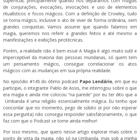
superficial, principalmente quando nos deparamos com magias
de conjurações, evocações, invocações e uso de elementos
ritualísticos e focos mágicos. Com a definição de Crowley, tudo
se torna mágico, inclusive o ato de viver de forma ordinária, sem
grandes conquistas. Vamos assumir que quando falamos em
magia, queremos nos referir a grandes feitos e até mesmo a
manifestações e exibições pirotécnicas.
Porém, a realidade não é bem essa! A Magia é algo muito sutil e
imperceptível da maioria das pessoas mundanas, só quem tem
um pensamento mágico, consegue correlacionar os atos
mágicos com as mudanças em sua própria realidade.
No episódio
#145
do
ótimo podcast
Papo Lendário
, em que eu
participei, o integrante Pablo de Assis, me interrogou sobre o que
era magia e ainda me colocou “na parede” por eu ter dito que a
Umbanda é uma religião essencialmente mágica. Eu tenho que
concordar que no momento, pego de súbito (e por não esperar
essa pergunta) não consegui responder satisfatoriamente, o que
faz com que o Podcast se torne ainda melhor!
Por isso mesmo, que quero nesse artigo explorar mais sobre o
ponto de vista da magia, não só na Umbanda, mas sob a minha