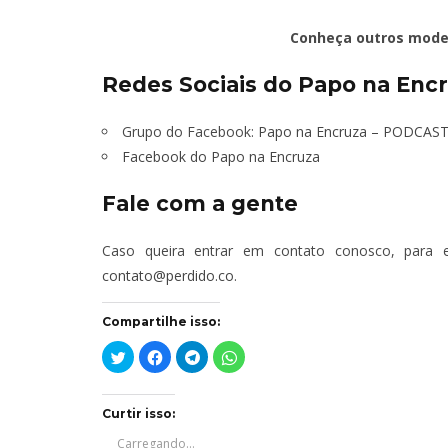
Conheça outros model
TÁ PERDIDO?
Redes Sociais do Papo na Encr
JUNHO
Grupo do Facebook:
Papo na Encruza – PODCAS
Facebook do Papo na Encruza
Fale com a gente
Caso queira entrar em contato conosco, para e
contato@perdido.co
.
Compartilhe isso:
Clique
Clique
Clique
Clique
para
para
para
para
compartilhar
compartilhar
compartilhar
compartilhar
no
no
no
no
Twitter(abre
Facebook(abre
Telegram(abre
WhatsApp(abre
em
em
em
em
Curtir isso:
nova
nova
nova
nova
janela)
janela)
janela)
janela)
Carregando...