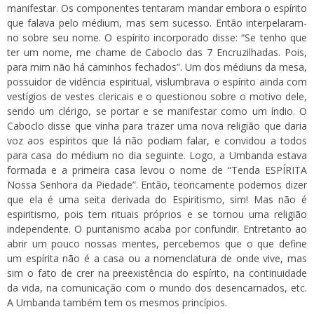
manifestar. Os componentes tentaram mandar embora o espírito
que falava pelo médium, mas sem sucesso. Então interpelaram-
no sobre seu nome. O espírito incorporado disse: “Se tenho que
ter um nome, me chame de Caboclo das 7 Encruzilhadas. Pois,
para mim não há caminhos fechados”. Um dos médiuns da mesa,
possuidor de vidência espiritual, vislumbrava o espírito ainda com
vestígios de vestes clericais e o questionou sobre o motivo dele,
sendo um clérigo, se portar e se manifestar como um índio. O
Caboclo disse que vinha para trazer uma nova religião que daria
voz aos espíritos que lá não podiam falar, e convidou a todos
para casa do médium no dia seguinte. Logo, a Umbanda estava
formada e a primeira casa levou o nome de “Tenda ESPÍRITA
Nossa Senhora da Piedade”. Então, teoricamente podemos dizer
que ela é uma seita derivada do Espiritismo, sim! Mas não é
espiritismo, pois tem rituais próprios e se tornou uma religião
independente. O puritanismo acaba por confundir. Entretanto ao
abrir um pouco nossas mentes, percebemos que o que define
um espírita não é a casa ou a nomenclatura de onde vive, mas
sim o fato de crer na preexistência do espírito, na continuidade
da vida, na comunicação com o mundo dos desencarnados, etc.
A Umbanda também tem os mesmos princípios.