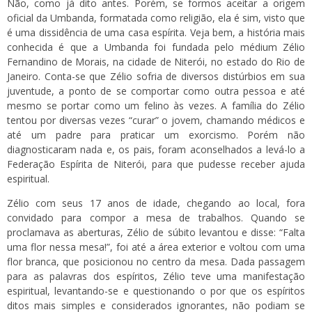
Não, como já dito antes. Porém, se formos aceitar a origem
oficial da Umbanda, formatada como religião, ela é sim, visto que
é uma dissidência de uma casa espírita. Veja bem, a história mais
conhecida é que a Umbanda foi fundada pelo médium Zélio
Fernandino de Morais, na cidade de Niterói, no estado do Rio de
Janeiro. Conta-se que Zélio sofria de diversos distúrbios em sua
juventude, a ponto de se comportar como outra pessoa e até
mesmo se portar como um felino às vezes. A família do Zélio
tentou por diversas vezes “curar” o jovem, chamando médicos e
até um padre para praticar um exorcismo. Porém não
diagnosticaram nada e, os pais, foram aconselhados a levá-lo a
Federação Espírita de Niterói, para que pudesse receber ajuda
espiritual.
Zélio com seus 17 anos de idade, chegando ao local, fora
convidado para compor a mesa de trabalhos. Quando se
proclamava as aberturas, Zélio de súbito levantou e disse: “Falta
uma flor nessa mesa!”, foi até a área exterior e voltou com uma
flor branca, que posicionou no centro da mesa. Dada passagem
para as palavras dos espíritos, Zélio teve uma manifestação
espiritual, levantando-se e questionando o por que os espíritos
ditos mais simples e considerados ignorantes, não podiam se