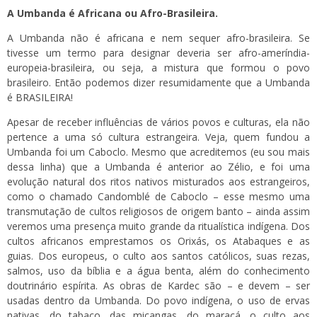
A Umbanda é Africana ou Afro-Brasileira.
A Umbanda não é africana e nem sequer afro-brasileira. Se
tivesse um termo para designar deveria ser afro-ameríndia-
europeia-brasileira, ou seja, a mistura que formou o povo
brasileiro. Então podemos dizer resumidamente que a Umbanda
é BRASILEIRA!
Apesar de receber influências de vários povos e culturas, ela não
pertence a uma só cultura estrangeira. Veja, quem fundou a
Umbanda foi um Caboclo. Mesmo que acreditemos (eu sou mais
dessa linha) que a Umbanda é anterior ao Zélio, e foi uma
evolução natural dos ritos nativos misturados aos estrangeiros,
como o chamado Candomblé de Caboclo – esse mesmo uma
transmutação de cultos religiosos de origem banto – ainda assim
veremos uma presença muito grande da ritualística indígena. Dos
cultos africanos emprestamos os Orixás, os Atabaques e as
guias. Dos europeus, o culto aos santos católicos, suas rezas,
salmos, uso da bíblia e a água benta, além do conhecimento
doutrinário espírita. As obras de Kardec são – e devem – ser
usadas dentro da Umbanda. Do povo indígena, o uso de ervas
nativas, do tabaco, das miçangas, do maracá, o culto aos