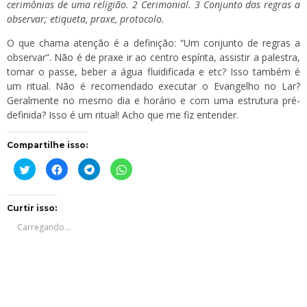
cerimônias de uma religião. 2 Cerimonial. 3 Conjunto das regras a
observar; etiqueta, praxe, protocolo.
O que chama atenção é a definição: “Um conjunto de regras a
observar”. Não é de praxe ir ao centro espírita, assistir a palestra,
tomar o passe, beber a água fluidificada e etc? Isso também é
um ritual. Não é recomendado executar o Evangelho no Lar?
Geralmente no mesmo dia e horário e com uma estrutura pré-
definida? Isso é um ritual! Acho que me fiz entender.
Compartilhe isso:
Clique
Clique
Clique
Clique
para
para
para
para
compartilhar
compartilhar
compartilhar
compartilhar
no
no
no
no
Twitter(abre
Facebook(abre
Telegram(abre
WhatsApp(abre
em
em
em
em
Curtir isso:
nova
nova
nova
nova
janela)
janela)
janela)
janela)
Carregando...