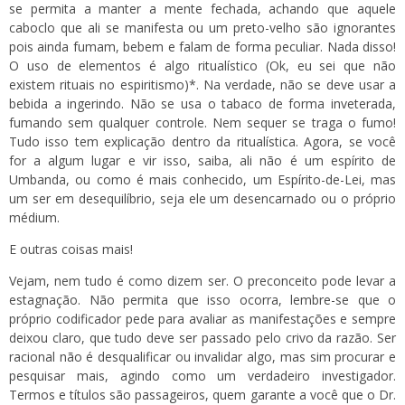
se permita a manter a mente fechada, achando que aquele
caboclo que ali se manifesta ou um preto-velho são ignorantes
pois ainda fumam, bebem e falam de forma peculiar. Nada disso!
O uso de elementos é algo ritualístico (Ok, eu sei que não
existem rituais no espiritismo)*. Na verdade, não se deve usar a
bebida a ingerindo. Não se usa o tabaco de forma inveterada,
fumando sem qualquer controle. Nem sequer se traga o fumo!
Tudo isso tem explicação dentro da ritualística. Agora, se você
for a algum lugar e vir isso, saiba, ali não é um espírito de
Umbanda, ou como é mais conhecido, um Espírito-de-Lei, mas
um ser em desequilíbrio, seja ele um desencarnado ou o próprio
médium.
E outras coisas mais!
Vejam, nem tudo é como dizem ser. O preconceito pode levar a
estagnação. Não permita que isso ocorra, lembre-se que o
próprio codificador pede para avaliar as manifestações e sempre
deixou claro, que tudo deve ser passado pelo crivo da razão. Ser
racional não é desqualificar ou invalidar algo, mas sim procurar e
pesquisar mais, agindo como um verdadeiro investigador.
Termos e títulos são passageiros, quem garante a você que o Dr.