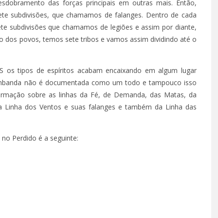
sdobramento das forças principais em outras mais. Então,
ete subdivisões, que chamamos de falanges. Dentro de cada
te subdivisões que chamamos de legiões e assim por diante,
 – EPISÓDIO 66
TÁ PERDIDO? – EPISÓDIO 6
ro dos povos, temos sete tribos e vamos assim dividindo até o
O 14, 2022
SETEMBRO 30, 2022
os tipos de espíritos acabam encaixando em algum lugar
Umbanda não é documentada como um todo e tampouco isso
ormação sobre as linhas da Fé, de Demanda, das Matas, da
da Linha dos Ventos e suas falanges e também da Linha das
o Perdido é a seguinte: