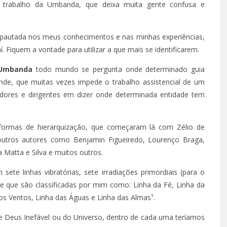
e trabalho da Umbanda, que deixa muita gente confusa e
, pautada nos meus conhecimentos e nas minhas experiências,
. Fiquem a vontade para utilizar a que mais se identificarem.
 Umbanda
todo mundo se pergunta onde determinado guia
nde, que muitas vezes impede o trabalho assistencial de um
hadores e dirigentes em dizer onde determinada entidade tem
 formas de hierarquização, que começaram lá com Zélio de
utros autores como Benjamin Figueiredo, Lourenço Braga,
 Matta e Silva e muitos outros.
te linhas vibratórias, sete irradiações primordiais (para o
e que são classificadas por mim como: Linha da Fé, Linha da
os Ventos, Linha das Águas e Linha das Almas¹.
e Deus Inefável ou do Universo, dentro de cada uma teríamos