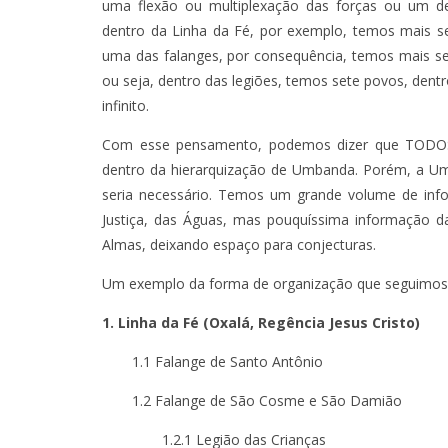
uma flexão ou multiplexação das forças ou um de
dentro da Linha da Fé, por exemplo, temos mais s
uma das falanges, por consequência, temos mais se
TÁ PERDIDO? – EPISÓDIO 62
TÁ PERDIDO?
ou seja, dentro das legiões, temos sete povos, dent
JUNHO 25, 2022
OUTUBR
infinito.
Com esse pensamento, podemos dizer que TODOS 
dentro da hierarquização de Umbanda. Porém, a 
seria necessário. Temos um grande volume de inf
Justiça, das Águas, mas pouquíssima informação 
Almas, deixando espaço para conjecturas.
Um exemplo da forma de organização que seguimos n
1. Linha da Fé (Oxalá, Regência Jesus Cristo)
1.1 Falange de Santo Antônio
1.2 Falange de São Cosme e São Damião
1.2.1 Legião das Crianças