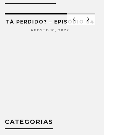
5
TÁ PERDIDO? – EPISÓDIO 64
AGOSTO 10, 2022
TÁ PERDIDO
JULH
CATEGORIAS