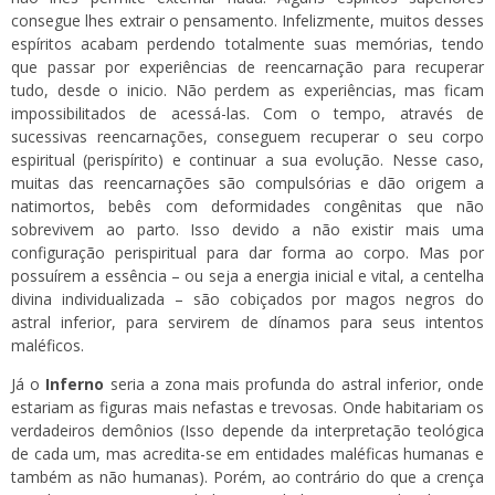
consegue lhes extrair o pensamento. Infelizmente, muitos desses
espíritos acabam perdendo totalmente suas memórias, tendo
que passar por experiências de reencarnação para recuperar
tudo, desde o inicio. Não perdem as experiências, mas ficam
impossibilitados de acessá-las. Com o tempo, através de
sucessivas reencarnações, conseguem recuperar o seu corpo
espiritual (perispírito) e continuar a sua evolução. Nesse caso,
muitas das reencarnações são compulsórias e dão origem a
natimortos, bebês com deformidades congênitas que não
sobrevivem ao parto. Isso devido a não existir mais uma
configuração perispiritual para dar forma ao corpo. Mas por
possuírem a essência – ou seja a energia inicial e vital, a centelha
divina individualizada – são cobiçados por magos negros do
astral inferior, para servirem de dínamos para seus intentos
maléficos.
Já o
Inferno
seria a zona mais profunda do astral inferior, onde
estariam as figuras mais nefastas e trevosas. Onde habitariam os
verdadeiros demônios (Isso depende da interpretação teológica
de cada um, mas acredita-se em entidades maléficas humanas e
também as não humanas). Porém, ao contrário do que a crença