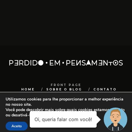
FRONT PAGE
HOME
SOBRE O BLOG
CONTATO
Utilizamos cookies para lhe proporcionar a melhor experiência
COPYRIGHT
SANCHOCOM
no nosso site.
Você pode descobrir mais sobre quais cookies estamos usando
ou desativá-los em
configurações
.
Aceito