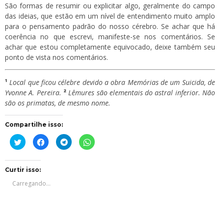
São formas de resumir ou explicitar algo, geralmente do campo
das ideias, que estão em um nível de entendimento muito amplo
para o pensamento padrão do nosso cérebro. Se achar que há
coerência no que escrevi, manifeste-se nos comentários. Se
achar que estou completamente equivocado, deixe também seu
ponto de vista nos comentários.
¹
Local que ficou célebre devido a obra Memórias de um Suicida, de
Yvonne A. Pereira.
²
Lêmures são elementais do astral inferior. Não
são os primatas, de mesmo nome.
Compartilhe isso:
Clique
Clique
Clique
Clique
para
para
para
para
compartilhar
compartilhar
compartilhar
compartilhar
no
no
no
no
Twitter(abre
Facebook(abre
Telegram(abre
WhatsApp(abre
em
em
em
em
Curtir isso:
nova
nova
nova
nova
janela)
janela)
janela)
janela)
Carregando...