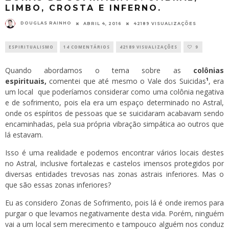
LIMBO, CROSTA E INFERNO.
DOUGLAS RAINHO
ABRIL 4, 2016
42189 VISUALIZAÇÕES
ESPIRITUALISMO
14 COMENTÁRIOS
42189 VISUALIZAÇÕES
9
Quando abordamos o tema sobre as
colônias
espirituais
,
comentei que até mesmo o Vale dos Suicidas
¹
, era
um local que poderíamos considerar como uma colônia negativa
e de sofrimento, pois ela era um espaço determinado no Astral,
onde os espíritos de pessoas que se suicidaram acabavam sendo
encaminhadas, pela sua própria vibração simpática ao outros que
lá estavam.
Isso é uma realidade e podemos encontrar vários locais destes
no Astral, inclusive fortalezas e castelos imensos protegidos por
diversas entidades trevosas nas zonas astrais inferiores. Mas o
que são essas zonas inferiores?
Eu as considero Zonas de Sofrimento, pois lá é onde iremos para
purgar o que levamos negativamente desta vida. Porém, ninguém
vai a um local sem merecimento e tampouco alguém nos conduz