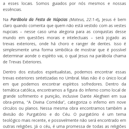
a esses locais. Somos guiados por nós mesmos e nossas
essências.
Na
Parábola da Festa de Núpcias
(Mateus, 22:1-4)
,
Jesus é bem
claro quando comenta que quem não está vestido com as vestes
nupciais – nesse caso uma alegoria para as conquistas desse
mundo em questões morais e intelectuais – será jogado as
trevas exteriores, onde há choro e ranger de dentes. Isso é
simplesmente uma forma simbólica de mostrar que é possível
determinar aonde o espírito vai, o qual Jesus na parábola chama
de Trevas Exteriores.
Dentro dos estudos espiritualistas, podemos encontrar essas
trevas exteriores sintetizadas no Umbral. Mas não é o único local
em que podemos encontrar espíritos sofredores. Dentro da
temática católica, encontramos a figura do Inferno como local de
grande sofrimento e punição, inclusive Dante Aleghieri em sua
obra-prima, “A Divina Comédia”, categoriza o inferno em nove
círculos ou planos. Nessa mesma obra encontramos também a
divisão do Purgatório e do Céu. O purgatório é um tema
teológico mais recente, e possivelmente não será encontrado em
outras religiões. Já o céu, é uma promessa de todas as religiões