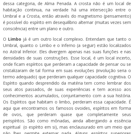
dessa categoria, de Alma Penada. A crosta não é um local de
habitação continua, na verdade há uma intersecção entre o
Umbral e a Crosta, então através do magnetismo (pensamento)
é possível do espírito em desequilíbrio alternar (muitas vezes sem
consciência) entre um plano e outro.
O
Limbo
já é um outro local complexo. Entendam que tanto o
Umbral, quanto o Limbo e o Inferno (a seguir) estão localizados
no Astral Inferior. Eles divergem apenas nas suas funções e nas
densidades de suas construções. Esse local, é um local incerto,
onde ficam espíritos que perderam a capacidade de pensar ou se
cristalizaram de tal forma em suas evoluções (involução seria o
termo adequado) que perderam qualquer capacidade cognitiva. O
Espírito quando desprendido da matéria tem como lembrar dos
seus atos passados, de suas experiências e tem acesso aos
conhecimentos acumulados, conjuntamento com a sua história.
Os Espíritos que habitam o limbo, perderam essa capacidade. É
aqui que encontramos os famosos ovoides, espíritos em forma
de ovos, que perderam quase que completamente seus
perispíritos. São como mônadas, ainda albergando a essência
espiritual (o espírito em si), mas enclausurado em um meio que
não lhes permite externar nada. Alguns espíritos superiores