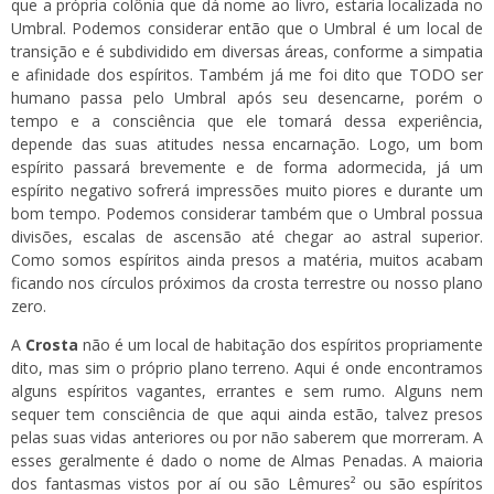
que a própria colônia que dá nome ao livro, estaria localizada no
Umbral. Podemos considerar então que o Umbral é um local de
transição e é subdividido em diversas áreas, conforme a simpatia
e afinidade dos espíritos. Também já me foi dito que TODO ser
humano passa pelo Umbral após seu desencarne, porém o
tempo e a consciência que ele tomará dessa experiência,
depende das suas atitudes nessa encarnação. Logo, um bom
espírito passará brevemente e de forma adormecida, já um
espírito negativo sofrerá impressões muito piores e durante um
bom tempo. Podemos considerar também que o Umbral possua
divisões, escalas de ascensão até chegar ao astral superior.
Como somos espíritos ainda presos a matéria, muitos acabam
ficando nos círculos próximos da crosta terrestre ou nosso plano
zero.
A
Crosta
não é um local de habitação dos espíritos propriamente
dito, mas sim o próprio plano terreno. Aqui é onde encontramos
alguns espíritos vagantes, errantes e sem rumo. Alguns nem
sequer tem consciência de que aqui ainda estão, talvez presos
pelas suas vidas anteriores ou por não saberem que morreram. A
esses geralmente é dado o nome de Almas Penadas. A maioria
dos fantasmas vistos por aí ou são Lêmures² ou são espíritos