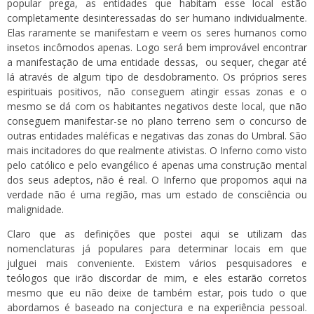
popular prega, as entidades que habitam esse local estão
completamente desinteressadas do ser humano individualmente.
Elas raramente se manifestam e veem os seres humanos como
insetos incômodos apenas. Logo será bem improvável encontrar
a manifestação de uma entidade dessas, ou sequer, chegar até
lá através de algum tipo de desdobramento. Os próprios seres
espirituais positivos, não conseguem atingir essas zonas e o
mesmo se dá com os habitantes negativos deste local, que não
conseguem manifestar-se no plano terreno sem o concurso de
outras entidades maléficas e negativas das zonas do Umbral. São
mais incitadores do que realmente ativistas. O Inferno como visto
pelo católico e pelo evangélico é apenas uma construção mental
dos seus adeptos, não é real. O Inferno que propomos aqui na
verdade não é uma região, mas um estado de consciência ou
malignidade.
Claro que as definições que postei aqui se utilizam das
nomenclaturas já populares para determinar locais em que
julguei mais conveniente. Existem vários pesquisadores e
teólogos que irão discordar de mim, e eles estarão corretos
mesmo que eu não deixe de também estar, pois tudo o que
abordamos é baseado na conjectura e na experiência pessoal.