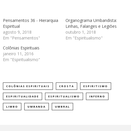
Pensamentos 36 - Hierarquia
Organograma Umbandista:
Espiritual
Linhas, Falanges e Legiões
agosto 9, 2018
outubro 1, 2018
Em "Pensamentos"
Em "Espiritualismo"
Colônias Espirituais
janeiro 11, 2016
Em "Espiritualismo"
COLÔNIAS ESPIRITUAIS
CROSTA
ESPIRITISMO
ESPIRITUALIDADE
ESPIRITUALISMO
INFERNO
LIMBO
UMBANDA
UMBRAL