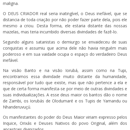
maligna.
O DEUS CRIADOR real seria inatingível, o Deus inefável, que se
distancia de toda criação por não poder fazer parte dela, pois ele
mesmo a criou. Desta forma, ele estaria distante das nossas
mazelas, mas teria incumbido diversas divindades de fazê-lo.
Segundo alguns satanistas o demiurgo se envaideceu de suas
conquistas e assumiu que acima dele não havia ninguém mais
poderoso e em sua vaidade ocupa o espaço do verdadeiro Deus
inefável.
Na visão Banto e na visão Iorubá, assim como na Tupi,
encontramos essa divindade muito distante da humanidade,
responsável por tudo que existe, mas que não pertence a ela e
que de certa forma manifesta-se por meio de outras divindades e
suas individualizações. A esse deus maior os bantos dão o nome
de Zambi, os Iorubás de Olodumaré e os Tupis de Yamandu ou
Nhanderuvuçú.
Os manifestantes do poder do Deus Maior viriam expresso pelos
Inquice, Orixás e Deuses Nativos do povo Original, além dos
ancestrais divinizados.