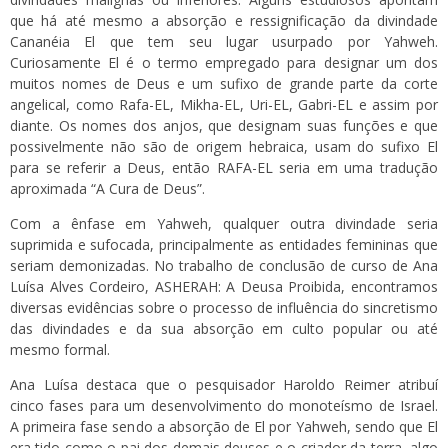
que há até mesmo a absorção e ressignificação da divindade
Cananéia El que tem seu lugar usurpado por Yahweh.
Curiosamente El é o termo empregado para designar um dos
muitos nomes de Deus e um sufixo de grande parte da corte
angelical, como Rafa-EL, Mikha-EL, Uri-EL, Gabri-EL e assim por
diante. Os nomes dos anjos, que designam suas funções e que
possivelmente não são de origem hebraica, usam do sufixo El
para se referir a Deus, então RAFA-EL seria em uma tradução
aproximada “A Cura de Deus”.
Com a ênfase em Yahweh, qualquer outra divindade seria
suprimida e sufocada, principalmente as entidades femininas que
seriam demonizadas. No trabalho de conclusão de curso de Ana
Luísa Alves Cordeiro, ASHERAH: A Deusa Proibida, encontramos
diversas evidências sobre o processo de influência do sincretismo
das divindades e da sua absorção em culto popular ou até
mesmo formal.
Ana Luísa destaca que o pesquisador Haroldo Reimer atribuí
cinco fases para um desenvolvimento do monoteísmo de Israel.
A primeira fase sendo a absorção de El por Yahweh, sendo que El
era tido como o pai dos demais deuses e o criador da terra, algo