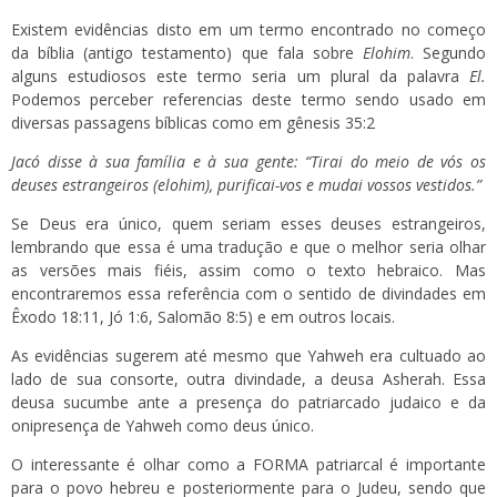
Existem evidências disto em um termo encontrado no começo
da bíblia (antigo testamento) que fala sobre
Elohim
. Segundo
alguns estudiosos este termo seria um plural da palavra
El.
Podemos perceber referencias deste termo sendo usado em
diversas passagens bíblicas como em gênesis 35:2
Jacó disse à sua família e à sua gente: “Tirai do meio de vós os
deuses estrangeiros (elohim), purificai-vos e mudai vossos vestidos.”
Se Deus era único, quem seriam esses deuses estrangeiros,
lembrando que essa é uma tradução e que o melhor seria olhar
as versões mais fiéis, assim como o texto hebraico. Mas
encontraremos essa referência com o sentido de divindades em
Êxodo 18:11, Jó 1:6, Salomão 8:5) e em outros locais.
As evidências sugerem até mesmo que Yahweh era cultuado ao
lado de sua consorte, outra divindade, a deusa Asherah. Essa
deusa sucumbe ante a presença do patriarcado judaico e da
onipresença de Yahweh como deus único.
O interessante é olhar como a FORMA patriarcal é importante
para o povo hebreu e posteriormente para o Judeu, sendo que