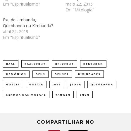
Em "Espiritualismo"
maio 22, 2015
Em "Mitologia"
Exu de Umbanda,
Quimbanda ou Kimbanda?
abril 22, 2019
Em "Espiritualismo"
BAAL
BAALZEBUT
BELZEBUT
DEMIURGO
DEMÔNIOS
DEUS
DEUSES
DIVINDADES
GOÉCIA
GOÉTIA
JAVÉ
JEOVÁ
QUIMBANDA
SENHOR DAS MOSCAS
YAHWEH
YHVH
COMPARTILHAR NO