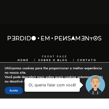
FRONT PAGE
HOME
SOBRE O BLOG
CONTATO
COPYRIGHT
SANCHOCOM
Utilizamos cookies para lhe proporcionar a melhor experiência
no nosso site.
Você pode descobrir mais sobre quais cookies estamos usando
ou desativá-los em
configurações
.
Aceito