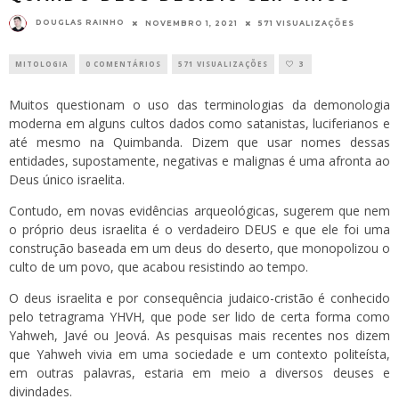
DOUGLAS RAINHO
NOVEMBRO 1, 2021
571 VISUALIZAÇÕES
MITOLOGIA
0 COMENTÁRIOS
571 VISUALIZAÇÕES
3
Muitos questionam o uso das terminologias da demonologia
moderna em alguns cultos dados como satanistas, luciferianos e
até mesmo na Quimbanda. Dizem que usar nomes dessas
entidades, supostamente, negativas e malignas é uma afronta ao
Deus único israelita.
Contudo, em novas evidências arqueológicas, sugerem que nem
o próprio deus israelita é o verdadeiro DEUS e que ele foi uma
construção baseada em um deus do deserto, que monopolizou o
culto de um povo, que acabou resistindo ao tempo.
O deus israelita e por consequência judaico-cristão é conhecido
pelo tetragrama YHVH, que pode ser lido de certa forma como
Yahweh, Javé ou Jeová. As pesquisas mais recentes nos dizem
que Yahweh vivia em uma sociedade e um contexto politeísta,
em outras palavras, estaria em meio a diversos deuses e
divindades.