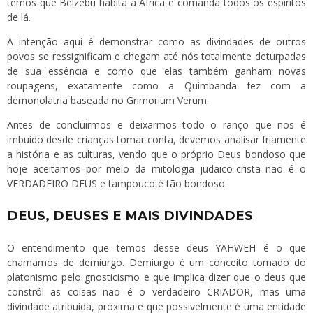
temos que Belzebu habita a África e comanda todos os espíritos
de lá.
A intenção aqui é demonstrar como as divindades de outros
povos se ressignificam e chegam até nós totalmente deturpadas
de sua essência e como que elas também ganham novas
roupagens, exatamente como a Quimbanda fez com a
demonolatria baseada no Grimorium Verum.
Antes de concluirmos e deixarmos todo o ranço que nos é
imbuído desde crianças tomar conta, devemos analisar friamente
a história e as culturas, vendo que o próprio Deus bondoso que
hoje aceitamos por meio da mitologia judaico-cristã não é o
VERDADEIRO DEUS e tampouco é tão bondoso.
DEUS, DEUSES E MAIS DIVINDADES
O entendimento que temos desse deus YAHWEH é o que
chamamos de demiurgo. Demiurgo é um conceito tomado do
platonismo pelo gnosticismo e que implica dizer que o deus que
constrói as coisas não é o verdadeiro CRIADOR, mas uma
divindade atribuída, próxima e que possivelmente é uma entidade