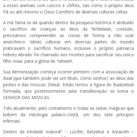
a esses animais com cascos e chifres, tais como o próprio deus
Pã ou até mesmo o Deus Cornífero de diversas culturas celtas.
A má fama se dá quando dentro da pesquisa histórica é atribuído
o sacrifício de crianças ao deus da fertilidade, contudo,
precisamos compreender as coisas de forma a não soar
anacrônico. Várias culturas em diversas partes do mundo
praticavam o sacrifício humano, inclusive o próprio patriarca
hebreu Abraão foi chamado aos montes para sacrificar seu único
filho Isaac para a glória de Yahweh.
Sua demonização começa ocorrer primeiro com a associação de
Baal (que também pode ser um título, como senhor) ao deus das
pestes e das moscas Zebub. Então temos a figura do Baalzebub
formada, que posteriormente pela transliteração se torna o
SENHOR DAS MOSCAS.
Tido atualmente, pelo cristianismo e todas as seitas mágicas que
bebem da mitologia judaico-cristã, um dos sete príncipes
infernais.
Dentro da trindade maioral¹ – Lúcifer, Belzebut e Astaroth –