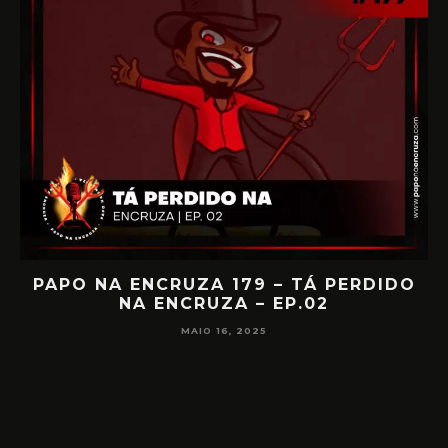
IA
PAPO NA ENCRUZA 179 – TÁ PERDIDO
NA ENCRUZA – EP.02
F
MAIO 16, 2025