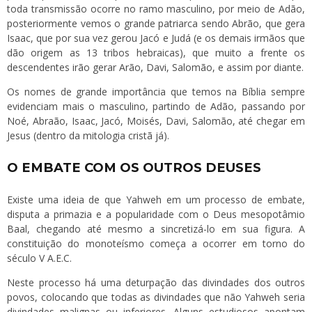
toda transmissão ocorre no ramo masculino, por meio de Adão,
posteriormente vemos o grande patriarca sendo Abrão, que gera
Isaac, que por sua vez gerou Jacó e Judá (e os demais irmãos que
dão origem as 13 tribos hebraicas), que muito a frente os
descendentes irão gerar Arão, Davi, Salomão, e assim por diante.
Os nomes de grande importância que temos na Bíblia sempre
evidenciam mais o masculino, partindo de Adão, passando por
Noé, Abraão, Isaac, Jacó, Moisés, Davi, Salomão, até chegar em
Jesus (dentro da mitologia cristã já).
O EMBATE COM OS OUTROS DEUSES
Existe uma ideia de que Yahweh em um processo de embate,
disputa a primazia e a popularidade com o Deus mesopotâmio
Baal, chegando até mesmo a sincretizá-lo em sua figura. A
constituição do monoteísmo começa a ocorrer em torno do
século V A.E.C.
Neste processo há uma deturpação das divindades dos outros
povos, colocando que todas as divindades que não Yahweh seria
divindades malignas ou inferiores. Alguns estudiosos apontam