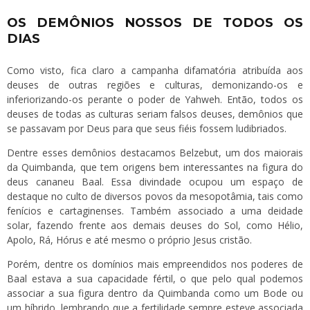
OS DEMÔNIOS NOSSOS DE TODOS OS
DIAS
Como visto, fica claro a campanha difamatória atribuída aos
deuses de outras regiões e culturas, demonizando-os e
inferiorizando-os perante o poder de Yahweh. Então, todos os
deuses de todas as culturas seriam falsos deuses, demônios que
se passavam por Deus para que seus fiéis fossem ludibriados.
Dentre esses demônios destacamos Belzebut, um dos maiorais
da Quimbanda, que tem origens bem interessantes na figura do
deus cananeu Baal. Essa divindade ocupou um espaço de
destaque no culto de diversos povos da mesopotâmia, tais como
fenícios e cartaginenses. Também associado a uma deidade
solar, fazendo frente aos demais deuses do Sol, como Hélio,
Apolo, Rá, Hórus e até mesmo o próprio Jesus cristão.
Porém, dentre os domínios mais empreendidos nos poderes de
Baal estava a sua capacidade fértil, o que pelo qual podemos
associar a sua figura dentro da Quimbanda como um Bode ou
um híbrido, lembrando que a fertilidade sempre esteve associada