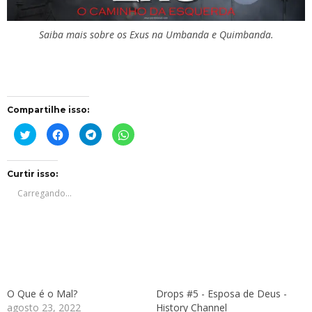
Saiba mais sobre os Exus na Umbanda e Quimbanda.
Compartilhe isso:
Clique
Clique
Clique
Clique
para
para
para
para
compartilhar
compartilhar
compartilhar
compartilhar
no
no
no
no
Twitter(abre
Facebook(abre
Telegram(abre
WhatsApp(abre
em
em
em
em
Curtir isso:
nova
nova
nova
nova
janela)
janela)
janela)
janela)
Carregando...
O Que é o Mal?
Drops #5 - Esposa de Deus -
agosto 23, 2022
History Channel