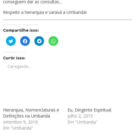
conseguem dar as consultas…
Respeite a hierarquia e saravá a Umbanda!
Compartilhe isso:
Clique
Clique
Clique
Clique
para
para
para
para
compartilhar
compartilhar
compartilhar
compartilhar
no
no
no
no
Twitter(abre
Facebook(abre
Telegram(abre
WhatsApp(abre
em
em
em
em
Curtir isso:
nova
nova
nova
nova
janela)
janela)
janela)
janela)
Carregando...
Hierarquia, Nomenclaturas e
Eu, Dirigente Espiritual.
Definições na Umbanda
julho 2, 2015
setembro 9, 2019
Em "Umbanda"
Em "Umbanda"