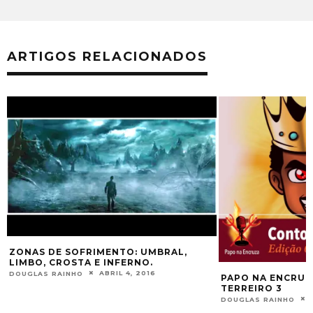
ARTIGOS RELACIONADOS
 DE SOFRIMENTO: UMBRAL,
 CROSTA E INFERNO.
ABRIL 4, 2016
 RAINHO
PAPO NA ENCRUZA 103 – 
TERREIRO 3
JULHO 24, 
DOUGLAS RAINHO