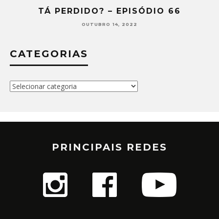
Á PERDIDO? – EPISÓDIO 66
TÁ P
OUTUBRO 14, 2022
CATEGORIAS
Categorias
PRINCIPAIS REDES