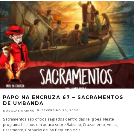
PAPO NA ENCRUZA 67 – SACRAMENTOS
DE UMBANDA
FEVEREIRO 29, 2020
DOUGLAS RAINHO
Sacramentos são oficios sagrados dentro das religiões. Neste
programa falamos um pouco sobre Batismo, Cruzamento, Amaci,
Casamento, Coroação de Pai Pequeno e Sa
...