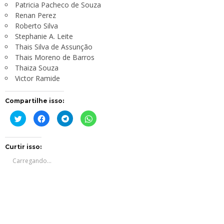
Patricia Pacheco de Souza
Renan Perez
Roberto Silva
Stephanie A. Leite
Thais Silva de Assunção
Thais Moreno de Barros
Thaiza Souza
Victor Ramide
Compartilhe isso:
Clique
Clique
Clique
Clique
para
para
para
para
compartilhar
compartilhar
compartilhar
compartilhar
no
no
no
no
Twitter(abre
Facebook(abre
Telegram(abre
WhatsApp(abre
em
em
em
em
Curtir isso:
nova
nova
nova
nova
janela)
janela)
janela)
janela)
Carregando...