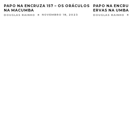
PAPO NA ENCRUZA 157 – OS ORÁCULOS
PAPO NA ENCRUZA
NA MACUMBA
ERVAS NA UMBAN
NOVEMBRO 18, 2023
DOUGLAS RAINHO
DOUGLAS RAINHO