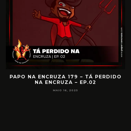
IA
PAPO NA ENCRUZA 179 – TÁ PERDIDO
NA ENCRUZA – EP.02
F
MAIO 16, 2025