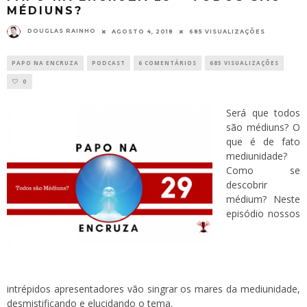
MÉDIUNS?
DOUGLAS RAINHO
AGOSTO 4, 2018
685 VISUALIZAÇÕES
PAPO NA ENCRUZA
PODCAST
6 COMENTÁRIOS
685 VISUALIZAÇÕES
0
Será que todos
são médiuns? O
que é de fato
mediunidade?
Como se
descobrir
médium? Neste
episódio nossos
intrépidos apresentadores vão singrar os mares da mediunidade,
desmistificando e elucidando o tema.