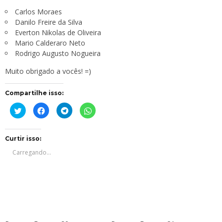
Carlos Moraes
Danilo Freire da Silva
Everton Nikolas de Oliveira
Mario Calderaro Neto
Rodrigo Augusto Nogueira
Muito obrigado a vocês! =)
Compartilhe isso:
Clique
Clique
Clique
Clique
para
para
para
para
compartilhar
compartilhar
compartilhar
compartilhar
no
no
no
no
Twitter(abre
Facebook(abre
Telegram(abre
WhatsApp(abre
em
em
em
em
Curtir isso:
nova
nova
nova
nova
janela)
janela)
janela)
janela)
Carregando...