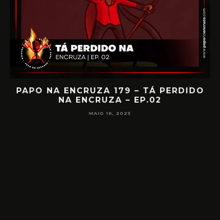
IA
PAPO NA ENCRUZA 179 – TÁ PERDIDO
NA ENCRUZA – EP.02
F
MAIO 16, 2025