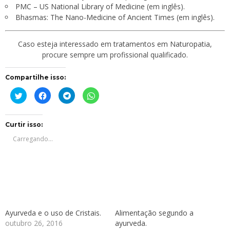
PMC – US National Library of Medicine
(em inglês).
Bhasmas: The Nano-Medicine of Ancient Times
(em inglês).
Caso esteja interessado em
tratamentos em Naturopatia
,
procure sempre um profissional qualificado.
Compartilhe isso:
Clique
Clique
Clique
Clique
para
para
para
para
compartilhar
compartilhar
compartilhar
compartilhar
no
no
no
no
Twitter(abre
Facebook(abre
Telegram(abre
WhatsApp(abre
em
em
em
em
Curtir isso:
nova
nova
nova
nova
janela)
janela)
janela)
janela)
Carregando...
Ayurveda e o uso de Cristais.
Alimentação segundo a
outubro 26, 2016
ayurveda.