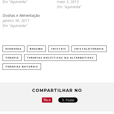
Em "Ayurveda"
maio 3, 2013
Em "Ayurveda"
Doshas e Alimentação
janeiro 30, 2017
Em "Ayurveda"
AYURVEDA
BHASMA
CRISTAIS
CRISTALOTERAPIA
TERAPIA
TERAPIAS HOLÍSTICAS OU ALTERNATIVAS
TERAPIAS NATURAIS
COMPARTILHAR NO