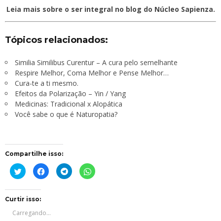
Leia mais sobre o
ser integral no blog
do
Núcleo Sapienza
.
Tópicos relacionados:
Similia Similibus Curentur
– A cura pelo semelhante
Respire Melhor, Coma Melhor e Pense Melhor…
Cura-te a ti mesmo.
Efeitos da Polarização – Yin / Yang
Medicinas: Tradicional x Alopática
Você sabe o que é Naturopatia?
Compartilhe isso:
Clique
Clique
Clique
Clique
para
para
para
para
compartilhar
compartilhar
compartilhar
compartilhar
no
no
no
no
Twitter(abre
Facebook(abre
Telegram(abre
WhatsApp(abre
em
em
em
em
Curtir isso:
nova
nova
nova
nova
janela)
janela)
janela)
janela)
Carregando...