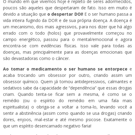
O mundo em que vivemos hoje é repleto de seres adormecidos,
poucos são aqueles que despertaram de fato. Isso em muito é
devido a situação que
o despertar DOI!
E o ser humano passa a
vida inteira fugindo da DOR e de sua própria doença. A doença é
um mecanismo, dos mais agressivos, para nos dizer que há algo
errado com o todo (holos) que provavelmente começou no
campo energético, passou para o mental/emocional e agora
encontra-se com evidências físicas. Isso vale para todas as
doenças, mas principalmente para as doenças emocionais que
são devastadoras como o câncer.
Ao tomar o medicamento o ser humano se entorpece
e
acaba trocando um obsessor por outro, criando assim um
obsessor químico. Quem já tomou antidepressivos, calmantes e
sedativos sabe da capacidade de “dependência” que essas drogas
criam. Quando tenta-se ficar sem a mesma, é como se o
remédio (ou o espírito do remédio em uma fala mais
espiritualista) o obriga-se a voltar a toma-lo, levando você a
sentir a abstinência (assim como quando se usa drogas) criando
dores, enjoos, mal-estar e até mesmo psicose. Exatamente o
que um espírito desencarnado negativo faria!