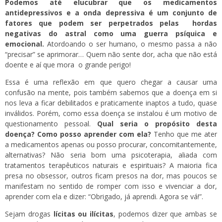
Podemos até elucubrar que os medicamentos
antidepressivos e a onda depressiva é um conjunto de
fatores que podem ser perpetrados pelas hordas
negativas do astral como uma guerra psíquica e
emocional.
Atordoando o ser humano, o mesmo passa a não
“precisar” se aprimorar… Quem não sente dor, acha que não está
doente e aí que mora o grande perigo!
Essa é uma reflexão em que quero chegar a causar uma
confusão na mente, pois também sabemos que a doença em si
nos leva a ficar debilitados e praticamente inaptos a tudo, quase
inválidos. Porém, como essa doença se instalou é um motivo de
questionamento pessoal.
Qual seria o propósito desta
doença? Como posso aprender com ela?
Tenho que me ater
a medicamentos apenas ou posso procurar, concomitantemente,
alternativas? Não seria bom uma psicoterapia, aliada com
tratamentos terapêuticos naturais e espirituais? A maioria fica
presa no obsessor, outros ficam presos na dor, mas poucos se
manifestam no sentido de romper com isso e vivenciar a dor,
aprender com ela e dizer: “Obrigado, já aprendi. Agora se vá!”.
Sejam drogas
lícitas ou ilícitas
, podemos dizer que ambas se