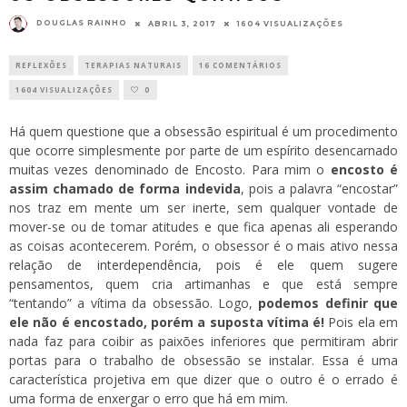
DOUGLAS RAINHO
ABRIL 3, 2017
1604 VISUALIZAÇÕES
REFLEXÕES
TERAPIAS NATURAIS
16 COMENTÁRIOS
1604 VISUALIZAÇÕES
0
Há quem questione que a obsessão espiritual é um procedimento
que ocorre simplesmente por parte de um espírito desencarnado
muitas vezes denominado de Encosto. Para mim o
encosto é
assim chamado de forma indevida
, pois a palavra “encostar”
nos traz em mente um ser inerte, sem qualquer vontade de
mover-se ou de tomar atitudes e que fica apenas ali esperando
as coisas acontecerem. Porém, o obsessor é o mais ativo nessa
relação de
interdependência
, pois é ele quem sugere
pensamentos, quem cria artimanhas e que está sempre
“tentando” a vítima da obsessão. Logo,
podemos definir que
ele não é encostado, porém a suposta vítima é!
Pois ela em
nada faz para coibir as paixões inferiores que permitiram abrir
portas para o trabalho de obsessão se instalar. Essa é uma
característica projetiva em que dizer que o outro é o errado é
uma forma de enxergar o erro que há em mim.