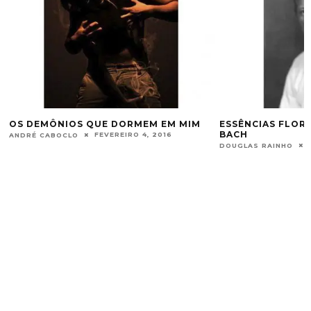
ESSÊNCIAS FLORAIS – DR. EDWARD
BACH
JULHO 30, 2013
DOUGLAS RAINHO
TEM ORIXÁ NA U
DOUGLAS RAINHO