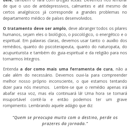
de que o uso de antidepressivos, calmantes e até mesmo de
certos analgésicos já corresponde a grandes problemas no
departamento médico de países desenvolvidos.
O tratamento deve ser amplo
, deve abranger todos os pilares
humanos, sejam eles o biológico, o psicológico, o energético e o
espiritual. Em palavras claras, devemos usar tanto o auxílio dos
remédios, quanto do psicoterapeuta, quanto do naturopata, do
acupunturista e também do guia-espiritual e da religião para nos
tornarmos íntegros.
Entenda
a dor como mais uma ferramenta de cura
, não a
cale além do necessário. Devemos ouvi-la para compreender
melhor nosso próprio inconsciente, o que estamos tentando
dizer para nós mesmos. Lembre-se que o remédio apenas irá
abafar essa voz, mas ela continuará lá! Uma hora se tornará
insuportável contê-la e então podemos ter um grave
rompimento. Lembrando aquele adágio que diz:
“Quem se preocupa muito com o destino, perde os
prazeres da jornada.”