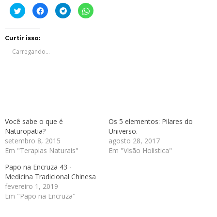
Clique
Clique
Clique
Clique
para
para
para
para
compartilhar
compartilhar
compartilhar
compartilhar
no
no
no
no
Twitter(abre
Facebook(abre
Telegram(abre
WhatsApp(abre
em
em
em
em
Curtir isso:
nova
nova
nova
nova
janela)
janela)
janela)
janela)
Carregando...
Você sabe o que é
Os 5 elementos: Pilares do
Naturopatia?
Universo.
setembro 8, 2015
agosto 28, 2017
Em "Terapias Naturais"
Em "Visão Holística"
Papo na Encruza 43 -
Medicina Tradicional Chinesa
fevereiro 1, 2019
Em "Papo na Encruza"