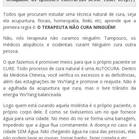
Todos que procuram estudar uma técnica natural de cura, seja
ela acupuntura, florais, homeopatia, Reiki, etc; aprende que a
primeira regra é:
O TERAPEUTA NÃO CURA NINGUÉM!
Não, nós terapeuta não curamos ninguém. Tampouco, os
médicos alopáticos e ocidentais curam! Ninguém cura outra
pessoa.
O que fazemos é promover meios para que o próprio paciente se
CURE. Todo processo de cura natural é uma AUTOCURA. Dentro
da Medicina Chinesa, você verifica os excessos e as deficiências,
além das estagnações de
Yin/Yang
e promove o reajuste. Não é
a agulhada da acupuntura que cura, mas o livre trânsito da
energia Yin/Yang balanceada.
Logo quem está curando aquela moléstia é o próprio paciente, o
próprio corpo dele. É como se tivéssemos um rio que fornece
água para uma cidade. No meio do rio se forma uma barragem,
impedindo que a água flua corretamente. A doença no caso é a
cidade SEM Água. Não chegando água na casa das pessoas, elas
não podem lavar as roupas, tomar banho, fazer comida e etc.