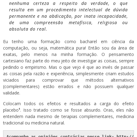
nenhuma certeza a respeito da verdade, o que
resulta em um procedimento intelectual de dúvida
permanente e na abdicação, por inata incapacidade,
de uma compreensão metafísica, religiosa ou
absoluta do real.
Eu tenho uma formação como bacharel em ciência da
computação, ou seja, matemática pura! Então sou da área de
exatas, pelo menos na minha formação. O pensamento
cartesiano faz parte do meu jeito de investigar as coisas, sempre
pedindo o empirismo. Mas o que vejo é que ao invés de passar
as coisas pela razão e experiência, simplesmente criam estudos
viciados para comprovar que métodos alternativos
(complementares) estão errados e não possuem qualquer
validade.
Colocam todos os efeitos e resultados a carga do efeito
placebo
¹
. Isso tratado como se fosse absurdo. Oras, eles não
entendem nada mesmo de terapias complementares, medicina
tradicional ou medicina natural.
Acompanhe as opiniões contrárias nesse link: 
http://h