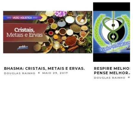
A
BHASMA: CRISTAIS, METAIS E ERVAS.
RESPIRE MELHOR
PENSE MELHOR…
MAIO 29, 2017
DOUGLAS RAINHO
DOUGLAS RAINHO