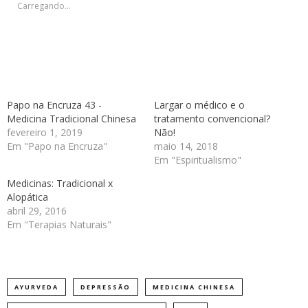
janela)
janela)
janela)
janela)
Carregando...
Papo na Encruza 43 -
Largar o médico e o
Medicina Tradicional Chinesa
tratamento convencional?
fevereiro 1, 2019
Não!
Em "Papo na Encruza"
maio 14, 2018
Em "Espiritualismo"
Medicinas: Tradicional x
Alopática
abril 29, 2016
Em "Terapias Naturais"
AYURVEDA
DEPRESSÃO
MEDICINA CHINESA