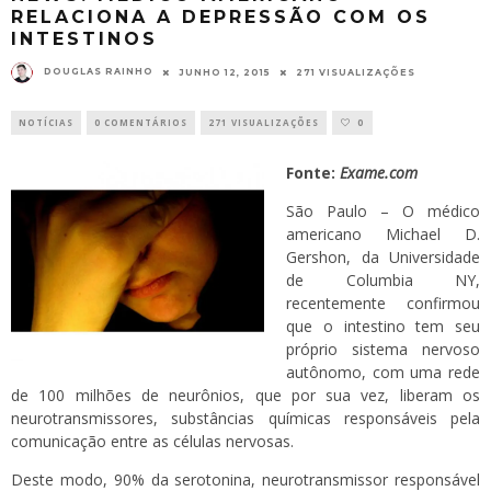
RELACIONA A DEPRESSÃO COM OS
INTESTINOS
DOUGLAS RAINHO
JUNHO 12, 2015
271 VISUALIZAÇÕES
NOTÍCIAS
0 COMENTÁRIOS
271 VISUALIZAÇÕES
0
Fonte:
Exame.com
São Paulo – O médico
americano Michael D.
Gershon, da Universidade
de Columbia NY,
recentemente confirmou
que o intestino tem seu
próprio sistema nervoso
autônomo, com uma rede
de 100 milhões de neurônios, que por sua vez, liberam os
neurotransmissores, substâncias químicas responsáveis pela
comunicação entre as células nervosas.
Deste modo, 90% da serotonina, neurotransmissor responsável