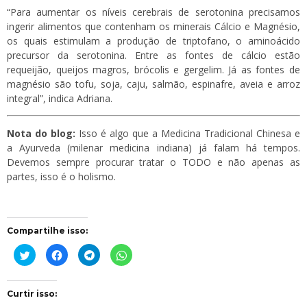
“Para aumentar os níveis cerebrais de serotonina precisamos
ingerir alimentos que contenham os minerais Cálcio e Magnésio,
os quais estimulam a produção de triptofano, o aminoácido
precursor da serotonina. Entre as fontes de cálcio estão
requeijão, queijos magros, brócolis e gergelim. Já as fontes de
magnésio são tofu, soja, caju, salmão, espinafre, aveia e arroz
integral”, indica Adriana.
Nota do blog:
Isso é algo que a Medicina Tradicional Chinesa e
a Ayurveda (milenar medicina indiana) já falam há tempos.
Devemos sempre procurar tratar o TODO e não apenas as
partes, isso é o holismo.
Compartilhe isso:
Clique
Clique
Clique
Clique
para
para
para
para
compartilhar
compartilhar
compartilhar
compartilhar
no
no
no
no
Twitter(abre
Facebook(abre
Telegram(abre
WhatsApp(abre
em
em
em
em
Curtir isso:
nova
nova
nova
nova