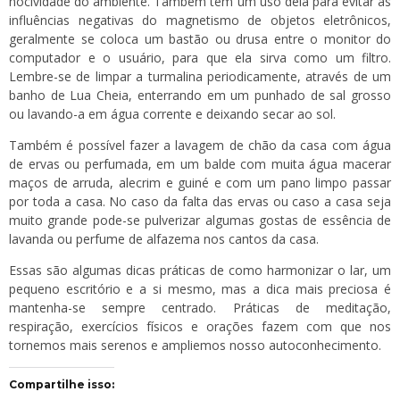
nocividade do ambiente. Também tem um uso dela para evitar as
influências negativas do magnetismo de objetos eletrônicos,
geralmente se coloca um bastão ou drusa entre o monitor do
computador e o usuário, para que ela sirva como um filtro.
Lembre-se de limpar a turmalina periodicamente, através de um
banho de Lua Cheia, enterrando em um punhado de sal grosso
ou lavando-a em água corrente e deixando secar ao sol.
Também é possível fazer a lavagem de chão da casa com água
de ervas ou perfumada, em um balde com muita água macerar
maços de arruda, alecrim e guiné e com um pano limpo passar
por toda a casa. No caso da falta das ervas ou caso a casa seja
muito grande pode-se pulverizar algumas gostas de essência de
lavanda ou perfume de alfazema nos cantos da casa.
Essas são algumas dicas práticas de como harmonizar o lar, um
pequeno escritório e a si mesmo, mas a dica mais preciosa é
mantenha-se sempre centrado. Práticas de meditação,
respiração, exercícios físicos e orações fazem com que nos
tornemos mais serenos e ampliemos nosso autoconhecimento.
Compartilhe isso: