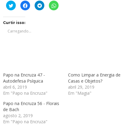
Clique
Clique
Clique
Clique
para
para
para
para
compartilhar
compartilhar
compartilhar
compartilhar
no
no
no
no
Twitter(abre
Facebook(abre
Telegram(abre
WhatsApp(abre
em
em
em
em
Curtir isso:
nova
nova
nova
nova
janela)
janela)
janela)
janela)
Carregando...
Papo na Encruza 47 -
Como Limpar a Energia de
Autodefesa Psíquica
Casas e Objetos?
abril 6, 2019
abril 29, 2019
Em "Papo na Encruza"
Em "Magia"
Papo na Encruza 56 - Florais
de Bach
agosto 2, 2019
Em "Papo na Encruza"