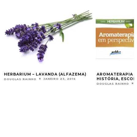
 (ALFAZEMA)
AROMATERAPIA EM PERSPECTIVA:
H
HISTÓRIA, ESCOLAS E ABORDAGENS.
 23, 2014
DO
JUNHO 9, 2017
DOUGLAS RAINHO