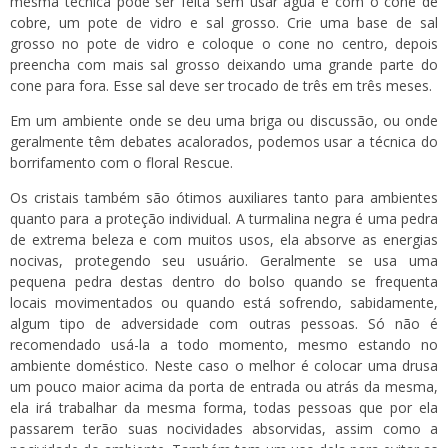
mesma técnica pode ser feita sem usar água e com o
cone de
cobre
, um pote de vidro e sal grosso. Crie uma base de sal
grosso no pote de vidro e coloque o cone no centro, depois
preencha com mais sal grosso deixando uma grande parte do
cone para fora. Esse sal deve ser trocado de três em três meses.
Em um ambiente onde se deu uma briga ou discussão, ou onde
geralmente têm debates acalorados, podemos usar a técnica do
borrifamento com o floral Rescue.
Os cristais também são ótimos auxiliares tanto para ambientes
quanto para a proteção individual. A turmalina negra é uma pedra
de extrema beleza e com muitos usos, ela absorve as energias
nocivas, protegendo seu usuário. Geralmente se usa uma
pequena pedra destas dentro do bolso quando se frequenta
locais movimentados ou quando está sofrendo, sabidamente,
algum tipo de adversidade com outras pessoas. Só não é
recomendado usá-la a todo momento, mesmo estando no
ambiente doméstico. Neste caso o melhor é colocar uma drusa
um pouco maior acima da porta de entrada ou atrás da mesma,
ela irá trabalhar da mesma forma, todas pessoas que por ela
passarem terão suas nocividades absorvidas, assim como a