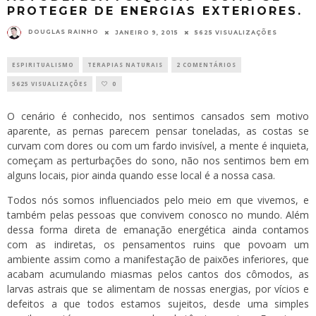
PROTEGER DE ENERGIAS EXTERIORES.
DOUGLAS RAINHO
JANEIRO 9, 2015
5625 VISUALIZAÇÕES
ESPIRITUALISMO
TERAPIAS NATURAIS
2 COMENTÁRIOS
5625 VISUALIZAÇÕES
0
O cenário é conhecido, nos sentimos cansados sem motivo
aparente, as pernas parecem pensar toneladas, as costas se
curvam com dores ou com um fardo invisível, a mente é inquieta,
começam as perturbações do sono, não nos sentimos bem em
alguns locais, pior ainda quando esse local é a nossa casa.
Todos nós somos influenciados pelo meio em que vivemos, e
também pelas pessoas que convivem conosco no mundo. Além
dessa forma direta de emanação energética ainda contamos
com as indiretas, os pensamentos ruins que povoam um
ambiente assim como a manifestação de paixões inferiores, que
acabam acumulando miasmas pelos cantos dos cômodos, as
larvas astrais que se alimentam de nossas energias, por vícios e
defeitos a que todos estamos sujeitos, desde uma simples