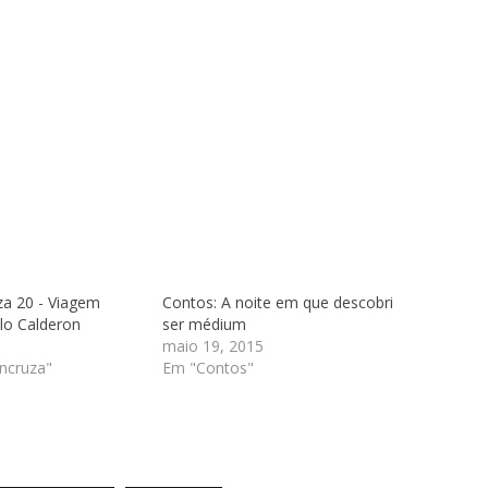
za 20 - Viagem
Contos: A noite em que descobri
lo Calderon
ser médium
maio 19, 2015
ncruza"
Em "Contos"