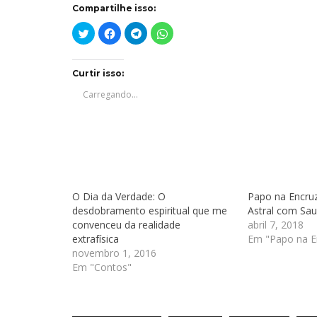
Compartilhe isso:
Clique
Clique
Clique
Clique
para
para
para
para
compartilhar
compartilhar
compartilhar
compartilhar
no
no
no
no
Twitter(abre
Facebook(abre
Telegram(abre
WhatsApp(abre
em
em
em
em
Curtir isso:
nova
nova
nova
nova
janela)
janela)
janela)
janela)
Carregando...
O Dia da Verdade: O
Papo na Encru
desdobramento espiritual que me
Astral com Sau
convenceu da realidade
abril 7, 2018
extrafísica
Em "Papo na E
novembro 1, 2016
Em "Contos"