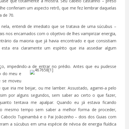
quase que totalmente à mostra. Seu cabelo castanho – preso
he conferiam um aspecto retrô, que me fez lembrar daquelas
a de 70.
a nela, entendi de imediato que se tratava de uma súcubus –
ais nos encarnados com o objetivo de lhes vampirizar energia,
ntrário da maioria que já havia encontrado e que consistiam
sta era claramente um espírito que iria assediar algum
aço, impedindo-a de entrar no prédio. Antes que eu
pudesse
to do meu e
TÁ PERDIDO? – EPISÓDIO 6
ue se moveu
SETEMBRO 30, 2022
que iria me beijar, ou me lamber. Assustado, agarrei-a pelo
ssim por alguns segundos, sem saber ao certo o que fazer,
uanto tentava me apalpar. Quando eu já estava ficando
 ao mesmo tempo sem saber a melhor forma de proceder,
o Caboclo Tupinambá e o Pai Joãozinho – dois dos Guias com
eram a súcubus em uma espécie de névoa de energia fluídica