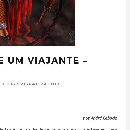
E UM VIAJANTE –
2157 VISUALIZAÇÕES
Por
André Caboclo
 de tarde, de um dia de semana qualquer. Eu estava em casa