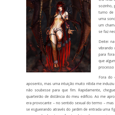
sozinho, 
turno de 
uma sonol
um chama
se faz ne
Deitei na
vibrando
para fora
que algum
processo 
Fora do 
aposento, mas uma intuição muito nítida me induziu 
não soubesse para que fim. Rapidamente, cheguei
quarteirão de distância do meu edifício. Ao me apro
era provocante – no sentido sexual do termo – mas
se esgueirando através do jardim de entrada uma fi