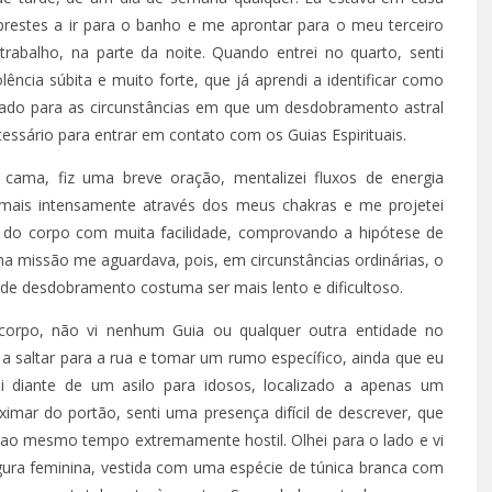
prestes a ir para o banho e me aprontar para o meu terceiro
trabalho, na parte da noite. Quando entrei no quarto, senti
ência súbita e muito forte, que já aprendi a identificar como
do para as circunstâncias em que um desdobramento astral
cessário para entrar em contato com os Guias Espirituais.
 cama, fiz uma breve oração, mentalizei fluxos de energia
 mais intensamente através dos meus chakras e me projetei
 do corpo com muita facilidade, comprovando a hipótese de
a missão me aguardava, pois, em circunstâncias ordinárias, o
de desdobramento costuma ser mais lento e dificultoso.
corpo, não vi nenhum Guia ou qualquer outra entidade no
a saltar para a rua e tomar um rumo específico, ainda que eu
 diante de um asilo para idosos, localizado a apenas um
ximar do portão, senti uma presença difícil de descrever, que
 ao mesmo tempo extremamente hostil. Olhei para o lado e vi
gura feminina, vestida com uma espécie de túnica branca com