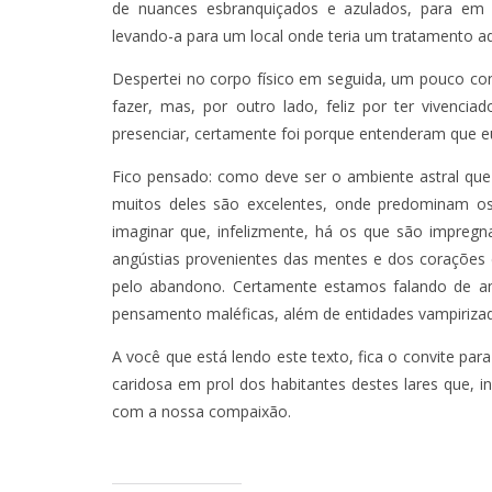
de nuances esbranquiçados e azulados, para em 
levando-a para um local onde teria um tratamento a
TÁ PERDIDO?
Despertei no corpo físico em seguida, um pouco con
OUTUBR
fazer, mas, por outro lado, feliz por ter vivenci
presenciar, certamente foi porque entenderam que eu
Fico pensado: como deve ser o ambiente astral que
muitos deles são excelentes, onde predominam os 
imaginar que, infelizmente, há os que são impregn
angústias provenientes das mentes e dos corações
pelo abandono. Certamente estamos falando de am
pensamento maléficas, além de entidades vampiriza
A você que está lendo este texto, fica o convite pa
caridosa em prol dos habitantes destes lares que, i
com a nossa compaixão.