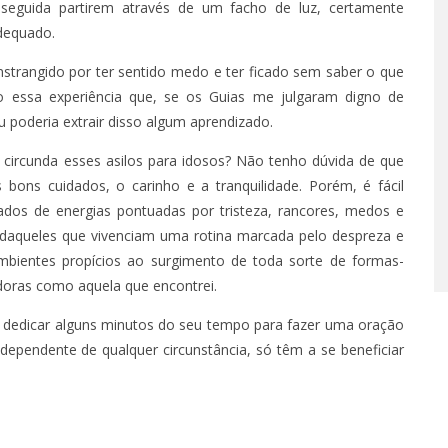
seguida partirem através de um facho de luz, certamente
dequado.
 – EPISÓDIO 66
strangido por ter sentido medo e ter ficado sem saber o que
O 14, 2022
ado essa experiência que, se os Guias me julgaram digno de
 poderia extrair disso algum aprendizado.
 circunda esses asilos para idosos? Não tenho dúvida de que
bons cuidados, o carinho e a tranquilidade. Porém, é fácil
ados de energias pontuadas por tristeza, rancores, medos e
 daqueles que vivenciam uma rotina marcada pelo despreza e
bientes propícios ao surgimento de toda sorte de formas-
doras como aquela que encontrei.
ra dedicar alguns minutos do seu tempo para fazer uma oração
ndependente de qualquer circunstância, só têm a se beneficiar