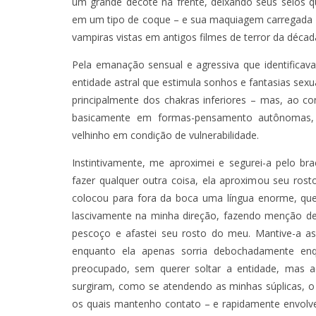
um grande decote na frente, deixando seus seios 
em um tipo de coque – e sua maquiagem carregada l
vampiras vistas em antigos filmes de terror da décad
Pela emanação sensual e agressiva que identificav
entidade astral que estimula sonhos e fantasias sexu
principalmente dos chakras inferiores – mas, ao co
basicamente em formas-pensamento autônomas, e
velhinho em condição de vulnerabilidade.
Instintivamente, me aproximei e segurei-a pelo br
fazer qualquer outra coisa, ela aproximou seu ros
TÁ PERDIDO? – EPISÓDIO 62
colocou para fora da boca uma língua enorme, q
JUNHO 25, 2022
lascivamente na minha direção, fazendo menção de 
pescoço e afastei seu rosto do meu. Mantive-a a
enquanto ela apenas sorria debochadamente enq
preocupado, sem querer soltar a entidade, mas
surgiram, como se atendendo as minhas súplicas, 
os quais mantenho contato – e rapidamente envolv