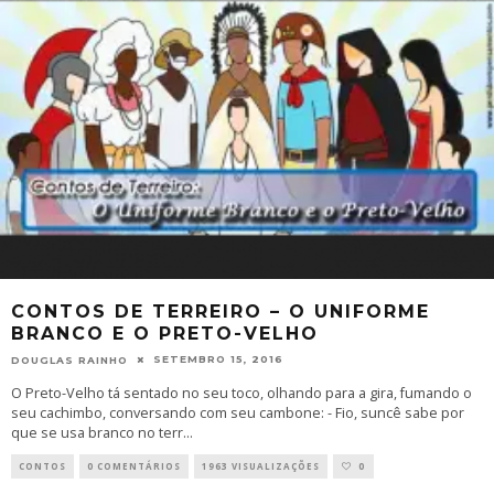
CONTOS DE TERREIRO – O UNIFORME
BRANCO E O PRETO-VELHO
SETEMBRO 15, 2016
DOUGLAS RAINHO
O Preto-Velho tá sentado no seu toco, olhando para a gira, fumando o
seu cachimbo, conversando com seu cambone: - Fio, suncê sabe por
que se usa branco no terr
...
CONTOS
0 COMENTÁRIOS
1963 VISUALIZAÇÕES
0