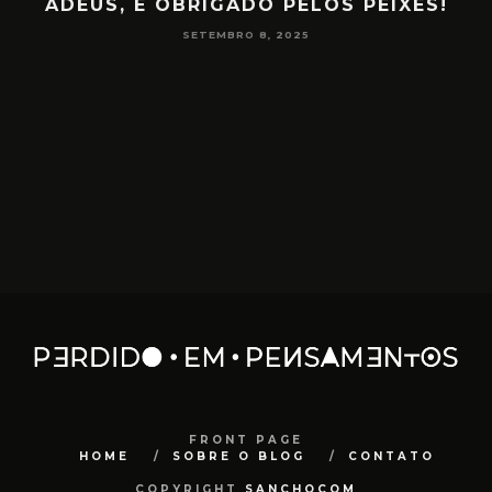
ADEUS, E OBRIGADO PELOS PEIXES!
P
SETEMBRO 8, 2025
FRONT PAGE
HOME
SOBRE O BLOG
CONTATO
COPYRIGHT
SANCHOCOM