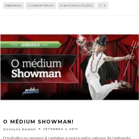
UMBANDA
2 COMENTÁRIOS
2164 VISUALIZAÇÕES
3
O MÉDIUM SHOWMAN!
SETEMBRO 4, 2017
DOUGLAS RAINHO
O trabalho no terreiro é caritativo e preza pelos valores da Umbanda: