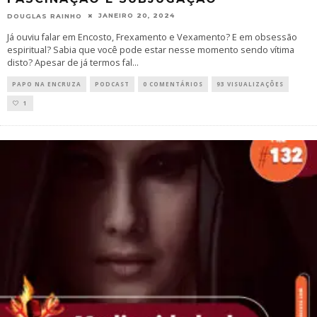
JANEIRO 20, 2024
DOUGLAS RAINHO
Já ouviu falar em Encosto, Frexamento e Vexamento? E em obsessão
espiritual? Sabia que você pode estar nesse momento sendo vítima
disto? Apesar de já termos fal
...
PAPO NA ENCRUZA
PODCAST
0 COMENTÁRIOS
93 VISUALIZAÇÕES
1