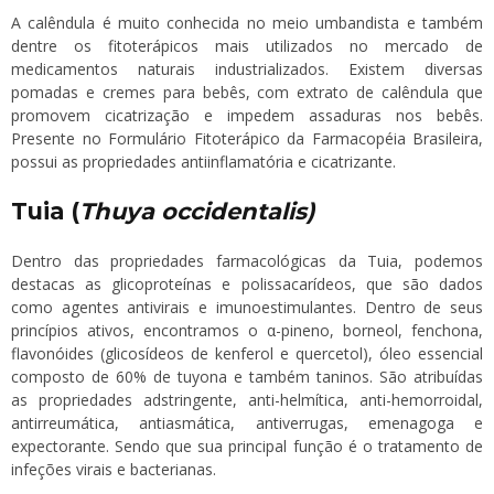
A calêndula é muito conhecida no meio umbandista e também
dentre os fitoterápicos mais utilizados no mercado de
medicamentos naturais industrializados. Existem diversas
pomadas e cremes para bebês, com extrato de calêndula que
promovem cicatrização e impedem assaduras nos bebês.
Presente no Formulário Fitoterápico da Farmacopéia Brasileira,
possui as propriedades antiinflamatória e cicatrizante.
Tuia (
Thuya occidentalis)
Dentro das propriedades farmacológicas da Tuia, podemos
destacas as glicoproteínas e polissacarídeos, que são dados
como agentes antivirais e imunoestimulantes. Dentro de seus
princípios ativos, encontramos o α-pineno, borneol, fenchona,
flavonóides (glicosídeos de kenferol e quercetol), óleo essencial
composto de 60% de tuyona e também taninos. São atribuídas
as propriedades adstringente, anti-helmítica, anti-hemorroidal,
antirreumática, antiasmática, antiverrugas, emenagoga e
expectorante. Sendo que sua principal função é o tratamento de
infeções virais e bacterianas.