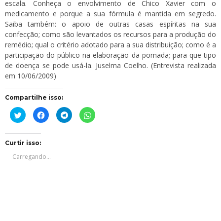
escala. Conheça o envolvimento de Chico Xavier com o
medicamento e porque a sua fórmula é mantida em segredo.
Saiba também: o apoio de outras casas espíritas na sua
confecção; como são levantados os recursos para a produção do
remédio; qual o critério adotado para a sua distribuição; como é a
participação do público na elaboração da pomada; para que tipo
de doença se pode usá-la. Juselma Coelho. (Entrevista realizada
em 10/06/2009)
Compartilhe isso:
Clique
Clique
Clique
Clique
para
para
para
para
compartilhar
compartilhar
compartilhar
compartilhar
no
no
no
no
Twitter(abre
Facebook(abre
Telegram(abre
WhatsApp(abre
em
em
em
em
Curtir isso:
nova
nova
nova
nova
janela)
janela)
janela)
janela)
Carregando...