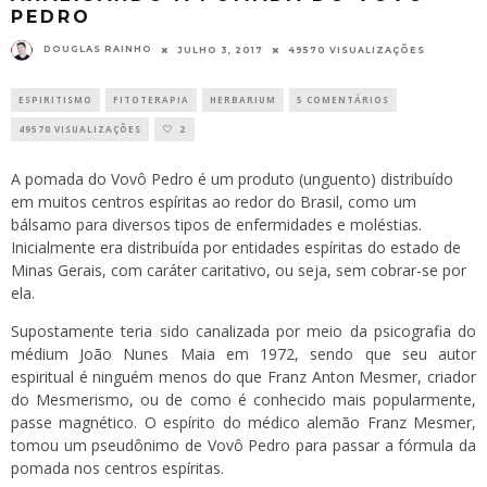
PEDRO
DOUGLAS RAINHO
JULHO 3, 2017
49570 VISUALIZAÇÕES
ESPIRITISMO
FITOTERAPIA
HERBARIUM
5 COMENTÁRIOS
49570 VISUALIZAÇÕES
2
A pomada do Vovô Pedro é um produto (unguento) distribuído
em muitos centros espíritas ao redor do Brasil, como um
bálsamo para diversos tipos de enfermidades e moléstias.
Inicialmente era distribuída por entidades espíritas do estado de
Minas Gerais, com caráter caritativo, ou seja, sem cobrar-se por
ela.
Supostamente teria sido canalizada por meio da psicografia do
médium João Nunes Maia em 1972, sendo que seu autor
espiritual é ninguém menos do que Franz Anton Mesmer, criador
do Mesmerismo, ou de como é conhecido mais popularmente,
passe magnético. O espírito do médico alemão Franz Mesmer,
tomou um pseudônimo de Vovô Pedro para passar a fórmula da
pomada nos centros espíritas.