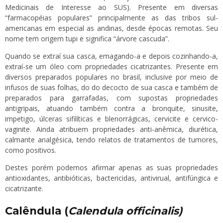
Medicinais de Interesse ao SUS). Presente em diversas
“farmacopéias populares” principalmente as das tribos sul-
americanas em especial as andinas, desde épocas remotas. Seu
nome tem origem tupi e significa “árvore cascuda”.
Quando se extraí sua casca, emagando-a e depois cozinhando-a,
extraí-se um óleo com propriedades cicatrizantes. Presente em
diversos preparados populares no brasil, inclusive por meio de
infusos de suas folhas, do do decocto de sua casca e também de
preparados para garrafadas, com supostas propriedades
antigripais, atuando também contra a bronquite, sinusite,
impetigo, úlceras sifilíticas e blenorrágicas, cervicite e cervico-
vaginite. Ainda atribuem propriedades anti-anêmica, diurética,
calmante analgésica, tendo relatos de tratamentos de tumores,
como positivos.
Destes porém podemos afirmar apenas as suas propriedades
antioxidantes, antibióticas, bactericidas, antivirual, antifúngica e
cicatrizante.
Calêndula (
Calendula officinalis)