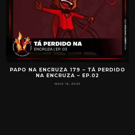
IA
PAPO NA ENCRUZA 179 – TÁ PERDIDO
NA ENCRUZA – EP.02
F
MAIO 16, 2025