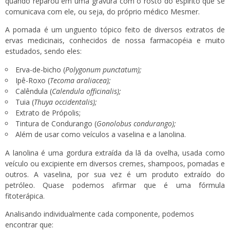
quando reparou em uma gravura com o rosto do espírito que se
comunicava com ele, ou seja, do próprio médico Mesmer.
A pomada é um unguento tópico feito de diversos extratos de
ervas medicinais, conhecidos de nossa farmacopéia e muito
estudados, sendo eles:
Erva-de-bicho (
Polygonum punctatum);
Ipê-Roxo (
Tecoma araliacea);
Calêndula (
Calendula officinalis);
Tuia (
Thuya occidentalis);
Extrato de Própolis;
Tintura de Condurango (
Gonolobus condurango);
Além de usar como veículos a vaselina e a lanolina.
A lanolina é uma gordura extraída da lã da ovelha, usada como
veículo ou excipiente em diversos cremes, shampoos, pomadas e
outros. A vaselina, por sua vez é um produto extraído do
petróleo. Quase podemos afirmar que é uma fórmula
fitoterápica.
Analisando individualmente cada componente, podemos
encontrar que: