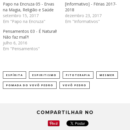
Papo na Encruza 05 - Ervas
[Informativo] - Férias 2017-
na Magia, Religião e Saúde
2018
setembro 15, 2017
dezembro 23, 2017
Em "Papo na Encruza"
Em "Informativos"
Pensamentos 03 - É Natural!
Não faz mal?!
julho 6, 2016
Em "Pensamentos"
ESPÍRITA
ESPIRITISMO
FITOTERAPIA
MESMER
POMADA DO VOVÔ PEDRO
VOVÔ PEDRO
COMPARTILHAR NO