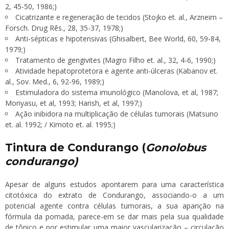
2, 45-50, 1986;)
Cicatrizante e regeneração de tecidos (Stojko et. al., Arzneim –
Forsch. Drug Rês., 28, 35-37, 1978;)
Anti-sépticas e hipotensivas (Ghisalbert, Bee World, 60, 59-84,
1979;)
Tratamento de gengivites (Magro Filho et. al., 32, 4-6, 1990;)
Atividade hepatoprotetora e agente anti-úlceras (Kabanov et.
al., Sov. Med., 6, 92-96, 1989;)
Estimuladora do sistema imunológico (Manolova, et al, 1987;
Moriyasu, et al, 1993; Harish, et al, 1997;)
Ação inibidora na multiplicação de células tumorais (Matsuno
et. al. 1992; / Kimoto et. al. 1995;)
Tintura de Condurango (
Gonolobus
condurango)
Apesar de alguns estudos apontarem para uma característica
citotóxica do extrato de Condurango, associando-o a um
potencial agente contra células tumorais, a sua aparição na
fórmula da pomada, parece-em se dar mais pela sua qualidade
de tônico e por estimular uma maior vascularização – circulação