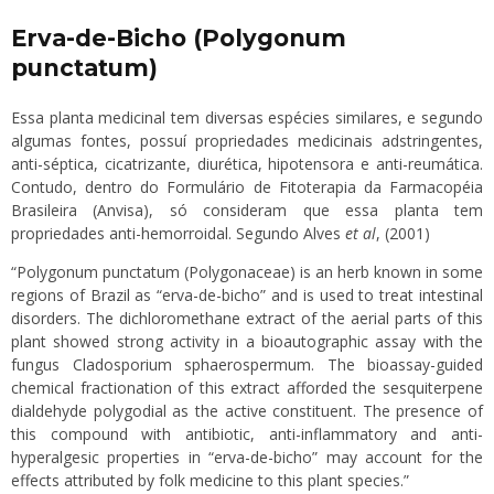
Erva-de-Bicho (Polygonum
punctatum)
Essa planta medicinal tem diversas espécies similares, e segundo
algumas fontes, possuí propriedades medicinais adstringentes,
anti-séptica, cicatrizante, diurética, hipotensora e anti-reumática.
Contudo, dentro do Formulário de Fitoterapia da Farmacopéia
Brasileira (Anvisa), só consideram que essa planta tem
propriedades anti-hemorroidal. Segundo Alves
et al
, (2001)
“Polygonum punctatum (Polygonaceae) is an herb known in some
regions of Brazil as “erva-de-bicho” and is used to treat intestinal
disorders. The dichloromethane extract of the aerial parts of this
plant showed strong activity in a bioautographic assay with the
fungus Cladosporium sphaerospermum. The bioassay-guided
chemical fractionation of this extract afforded the sesquiterpene
dialdehyde polygodial as the active constituent. The presence of
this compound with antibiotic, anti-inflammatory and anti-
hyperalgesic properties in “erva-de-bicho” may account for the
effects attributed by folk medicine to this plant species.”