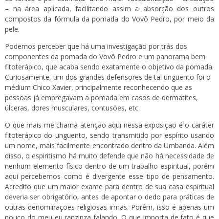
– na área aplicada, facilitando assim a absorção dos outros
compostos da fórmula da pomada do Vovô Pedro, por meio da
pele.
Podemos perceber que há uma investigação por trás dos
componentes da pomada do Vovô Pedro e um panorama bem
fitoterápico, que acaba sendo exatamente o objetivo da pomada.
Curiosamente, um dos grandes defensores de tal unguento foi o
médium Chico Xavier, principalmente reconhecendo que as
pessoas já empregavam a pomada em casos de dermatites,
úlceras, dores musculares, contusões, etc.
O que mais me chama atenção aqui nessa exposição é o caráter
fitoterápico do unguento, sendo transmitido por espírito usando
um nome, mais facilmente encontrado dentro da Umbanda. Além
disso, o espiritismo há muito defende que não há necessidade de
nenhum elemento físico dentro de um trabalho espiritual, porém
aqui percebemos como é divergente esse tipo de pensamento.
Acredito que um maior exame para dentro de sua casa espiritual
deveria ser obrigatório, antes de apontar o dedo para práticas de
outras denominações religiosas irmãs. Porém, isso é apenas um
pouco do meu eu ranzinza falando. O que importa de fato é que