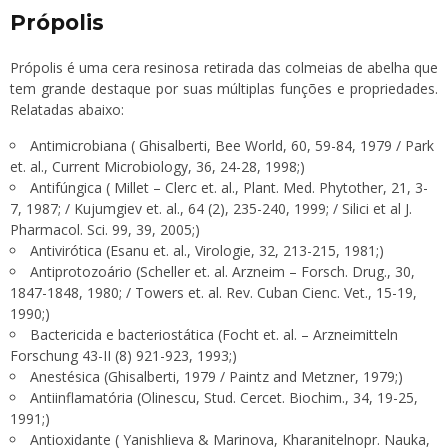
Própolis
Própolis é uma cera resinosa retirada das colmeias de abelha que
tem grande destaque por suas múltiplas funções e propriedades.
Relatadas abaixo:
Antimicrobiana ( Ghisalberti, Bee World, 60, 59-84, 1979 / Park
et. al., Current Microbiology, 36, 24-28, 1998;)
Antifúngica ( Millet – Clerc et. al., Plant. Med. Phytother, 21, 3-
7, 1987; / Kujumgiev et. al., 64 (2), 235-240, 1999; / Silici et al J.
Pharmacol. Sci. 99, 39, 2005;)
Antivirótica (Esanu et. al., Virologie, 32, 213-215, 1981;)
Antiprotozoário (Scheller et. al. Arzneim – Forsch. Drug., 30,
1847-1848, 1980; / Towers et. al. Rev. Cuban Cienc. Vet., 15-19,
1990;)
Bactericida e bacteriostática (Focht et. al. – Arzneimitteln
Forschung 43-II (8) 921-923, 1993;)
Anestésica (Ghisalberti, 1979 / Paintz and Metzner, 1979;)
Antiinflamatória (Olinescu, Stud. Cercet. Biochim., 34, 19-25,
1991;)
Antioxidante ( Yanishlieva & Marinova, Kharanitelnopr. Nauka,