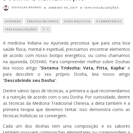
DOUGLAS RAINHO
JANEIRO 30, 2017
1644 VISUALIZAÇÕES
AYURVEDA
TERAPIAS NATURAIS
VISÃO HOLÍSTICA
0 COMENTÁRIOS
1644 VISUALIZAÇÕES
1
A medicina Indiana ou Ayurveda preconiza que para uma boa
saúde física, mental e espiritual, precisamos encontrar elementos
de acordo com nosso biotipo energético, ou como chamamos
na ayurveda, DOSHAS. Para compreender melhor sobre Doshas
leia nosso artigo “
Sistema Tridosha: Vata, Pitta, Kapha
“
e
para descobrir o seu próprio Dosha, leia nosso artigo
“
Descobrindo seu Dosha
“.
Dentre vários tipos de técnicas, a primeira a qual recomendamos
é a nutrição de acordo com o seu Dosha. Por curiosidade, dentre
as técnicas da Medicina Tradicional Chinesa, a dieta também é a
primeira terapia que devemos tentar. Isso demonstra como as
técnicas holísticas se convergem.
Cada um dos doshas tem uma composição e os sabores
também possuem composições elementares ou correspondem a