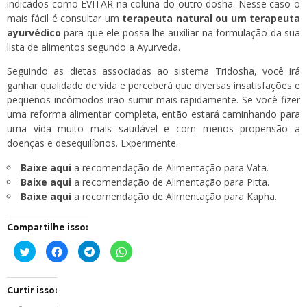
indicados como EVITAR na coluna do outro dosha. Nesse caso o
mais fácil é consultar um
terapeuta natural ou um terapeuta
ayurvédico
para que ele possa lhe auxiliar na formulação da sua
lista de alimentos segundo a Ayurveda.
Seguindo as dietas associadas ao sistema Tridosha, você irá
ganhar qualidade de vida e perceberá que diversas insatisfações e
pequenos incômodos irão sumir mais rapidamente. Se você fizer
uma reforma alimentar completa, então estará caminhando para
uma vida muito mais saudável e com menos propensão a
doenças e desequilíbrios. Experimente.
Baixe aqui
a recomendação de Alimentação para Vata.
Baixe aqui
a recomendação de Alimentação para Pitta.
Baixe aqui
a recomendação de Alimentação para Kapha.
Compartilhe isso:
Clique
Clique
Clique
Clique
para
para
para
para
compartilhar
compartilhar
compartilhar
compartilhar
no
no
no
no
Twitter(abre
Facebook(abre
Telegram(abre
WhatsApp(abre
em
em
em
em
Curtir isso:
nova
nova
nova
nova
janela)
janela)
janela)
janela)