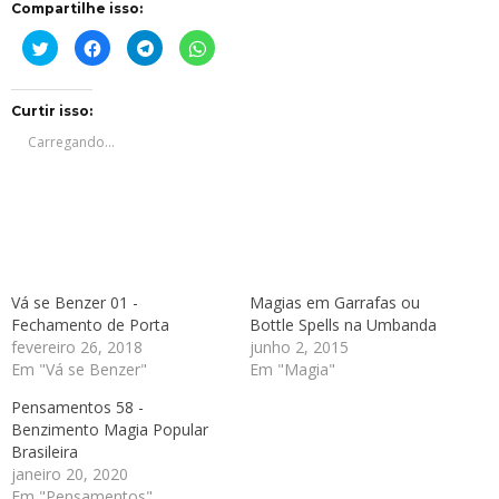
Compartilhe isso:
Clique
Clique
Clique
Clique
para
para
para
para
compartilhar
compartilhar
compartilhar
compartilhar
no
no
no
no
Twitter(abre
Facebook(abre
Telegram(abre
WhatsApp(abre
em
em
em
em
Curtir isso:
nova
nova
nova
nova
janela)
janela)
janela)
janela)
Carregando...
Vá se Benzer 01 -
Magias em Garrafas ou
Fechamento de Porta
Bottle Spells na Umbanda
fevereiro 26, 2018
junho 2, 2015
Em "Vá se Benzer"
Em "Magia"
Pensamentos 58 -
Benzimento Magia Popular
Brasileira
janeiro 20, 2020
Em "Pensamentos"