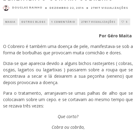
DOUGLAS RAINHO
DEZEMBRO 22, 2014
27817 VISUALIZAÇÕES
MAGIA
OUTROS BLOGS
1 COMENTÁRIO
27817 VISUALIZAÇÕES
5
Por Géro Maita
O Cobreiro é também uma doença de pele, manifestava-se sob a
forma de borbulhas que provocam muita comichão e dores.
Dizia-se que aparecia devido a alguns bichos rastejantes ( cobras,
osgas, lagartos ou lagartixas ) passarem sobre a roupa que se
encontrava a secar e lá deixarem a sua peçonha (veneno) que
depois provocava a doença.
Para o tratamento, arranjavam-se umas palhas de alho que se
colocavam sobre um cepo. e se cortavam ao mesmo tempo que
se rezava três vezes:
Que corto?
Cobra ou cobrão,