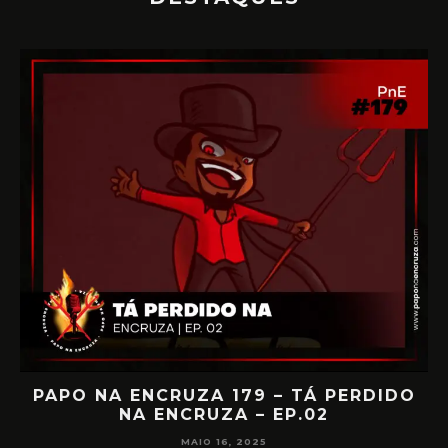
IA
PAPO NA ENCRUZA 179 – TÁ PERDIDO
NA ENCRUZA – EP.02
F
MAIO 16, 2025