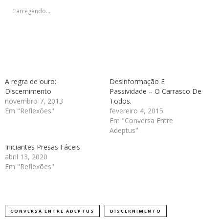
nova
nova
nova
nova
janela)
janela)
janela)
janela)
Carregando...
A regra de ouro:
Desinformação E
Discernimento
Passividade – O Carrasco De
novembro 7, 2013
Todos.
Em "Reflexões"
fevereiro 4, 2015
Em "Conversa Entre
Adeptus"
Iniciantes Presas Fáceis
abril 13, 2020
Em "Reflexões"
CONVERSA ENTRE ADEPTUS
DISCERNIMENTO