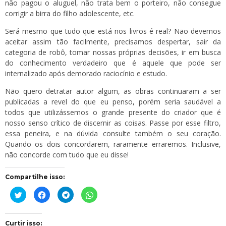
não pagou o aluguel, não trata bem o porteiro, não consegue
corrigir a birra do filho adolescente, etc.
Será mesmo que tudo que está nos livros é real? Não devemos
aceitar assim tão facilmente, precisamos despertar, sair da
categoria de robô, tomar nossas próprias decisões, ir em busca
do conhecimento verdadeiro que é aquele que pode ser
internalizado após demorado raciocínio e estudo.
Não quero detratar autor algum, as obras continuaram a ser
publicadas a revel do que eu penso, porém seria saudável a
todos que utilizássemos o grande presente do criador que é
nosso senso crítico de discernir as coisas. Passe por esse filtro,
essa peneira, e na dúvida consulte também o seu coração.
Quando os dois concordarem, raramente erraremos. Inclusive,
não concorde com tudo que eu disse!
Compartilhe isso:
Clique
Clique
Clique
Clique
para
para
para
para
compartilhar
compartilhar
compartilhar
compartilhar
no
no
no
no
Twitter(abre
Facebook(abre
Telegram(abre
WhatsApp(abre
em
em
em
em
Curtir isso: