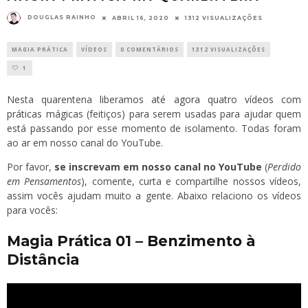
DOUGLAS RAINHO
ABRIL 16, 2020
1312 VISUALIZAÇÕES
MAGIA PRÁTICA
VÍDEOS
0 COMENTÁRIOS
1312 VISUALIZAÇÕES
1
Nesta quarentena
liberamos até agora quatro vídeos com
práticas mágicas
(feitiços) para serem usadas para ajudar quem
está passando por esse momento de isolamento. Todas foram
ao ar em nosso canal do YouTube.
Por favor,
se inscrevam em nosso canal no YouTube
(
Perdido
em Pensamentos
), comente, curta e compartilhe nossos vídeos,
assim vocês ajudam muito a gente. Abaixo relaciono os vídeos
para vocês:
Magia Prática 01 – Benzimento à
Distância