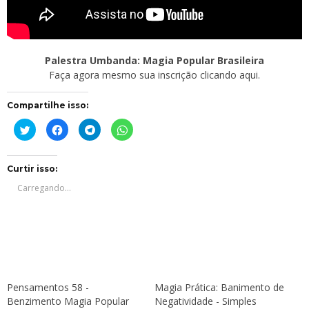
Palestra Umbanda: Magia Popular Brasileira
Faça agora mesmo sua inscrição clicando aqui.
Compartilhe isso:
Clique
Clique
Clique
Clique
para
para
para
para
compartilhar
compartilhar
compartilhar
compartilhar
no
no
no
no
Twitter(abre
Facebook(abre
Telegram(abre
WhatsApp(abre
em
em
em
em
Curtir isso:
nova
nova
nova
nova
janela)
janela)
janela)
janela)
Carregando...
Pensamentos 58 -
Magia Prática: Banimento de
Benzimento Magia Popular
Negatividade - Simples