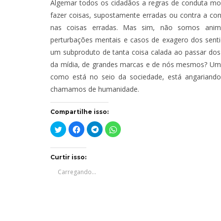
Algemar todos os cidadãos a regras de conduta mo
fazer coisas, supostamente erradas ou contra a con
nas coisas erradas. Mas sim, não somos anima
perturbações mentais e casos de exagero dos senti
um subproduto de tanta coisa calada ao passar do
da mídia, de grandes marcas e de nós mesmos? Uma
como está no seio da sociedade, está angariando
chamamos de humanidade.
Compartilhe isso:
Clique
Clique
Clique
Clique
para
para
para
para
compartilhar
compartilhar
compartilhar
compartilhar
no
no
no
no
Twitter(abre
Facebook(abre
Telegram(abre
WhatsApp(abre
em
em
em
em
Curtir isso:
nova
nova
nova
nova
janela)
janela)
janela)
janela)
Carregando...