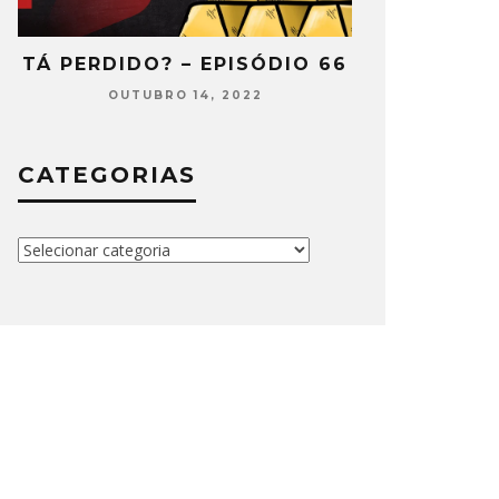
2
TÁ PERDIDO? – EPISÓDIO 66
TÁ PERDIDO
OUTUBRO 14, 2022
SETEMB
CATEGORIAS
Categorias