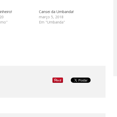
nheiro!
Cansei da Umbanda!
TÁ PERDIDO? – EPISÓDIO 6
20
março 5, 2018
ismo"
Em "Umbanda"
JUNHO 25, 2022