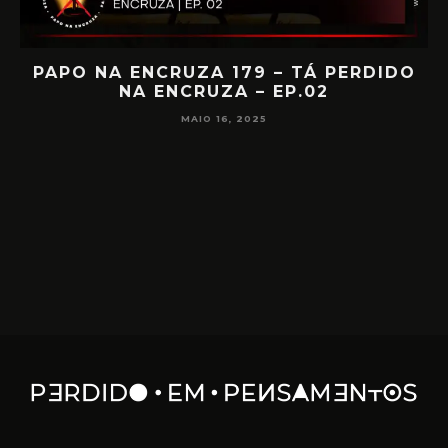
IA
PAPO NA ENCRUZA 179 – TÁ PERDIDO
NA ENCRUZA – EP.02
F
MAIO 16, 2025