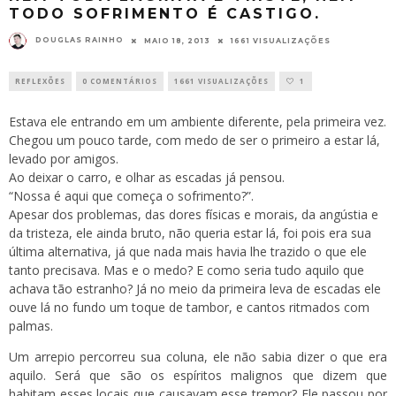
TODO SOFRIMENTO É CASTIGO.
DOUGLAS RAINHO
MAIO 18, 2013
1661 VISUALIZAÇÕES
REFLEXÕES
0 COMENTÁRIOS
1661 VISUALIZAÇÕES
1
Estava ele entrando em um ambiente diferente, pela primeira vez.
Chegou um pouco tarde, com medo de ser o primeiro a estar lá,
levado por amigos.
Ao deixar o carro, e olhar as escadas já pensou.
“Nossa é aqui que começa o sofrimento?”.
Apesar dos problemas, das dores físicas e morais, da angústia e
da tristeza, ele ainda bruto, não queria estar lá, foi pois era sua
última alternativa, já que nada mais havia lhe trazido o que ele
tanto precisava. Mas e o medo? E como seria tudo aquilo que
achava tão estranho? Já no meio da primeira leva de escadas ele
ouve lá no fundo um toque de tambor, e cantos ritmados com
palmas.
Um arrepio percorreu sua coluna, ele não sabia dizer o que era
aquilo. Será que são os espíritos malignos que dizem que
habitam esses locais que causavam esse tremor? Ele passou por