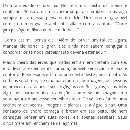
Uma ansiedade o domina. Ele tem um misto de medo e
confusão. Pensa até em levantar-se para ir embora, mas algo
sempre desvia esse pensamento dele. Um aroma agradável
começa a impregnar o ambiente, aliado com a cantoria: “Corre
gira pai Ogum, filhos quer se defumar…”.
“Como assim”, pensa ele. “Além de louvar um tal de Ogum,
mandar ele correr e girar, eles ainda não sabem conjugar e
concordar os tempos verbais? Não deveria estar aqui!”
Mas o cheiro das ervas queimadas entram em contato com ele,
e o leva a experimentar uma agradável sensação de paz e
conforto. E ele esquece temporariamente deste pensamento. As
cortinas se abrem, ele olha para tudo ali, as imagens, as pessoas
de branco, os ataques e seus ogãs, os cordões, guias, velas. Mas
algo lhe chama muito a atenção, como se um magnetismo
sobrenatural mantivesse seu olhar preso. Ele vê lá no fundo, uma
cachoeira de pedras, imagens e plantas, e a água a cair. Uma
sensação de choro começa a brotar em seu peito, ele nem
consegue pensar em suas dores, ele apenas desabafa. Seus
olhos marejam, enchem-se de lágrimas.