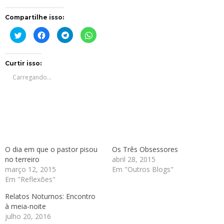
Compartilhe isso:
Clique
Clique
Clique
Clique
para
para
para
para
compartilhar
compartilhar
compartilhar
compartilhar
no
no
no
no
Twitter(abre
Facebook(abre
Telegram(abre
WhatsApp(abre
em
em
em
em
Curtir isso:
nova
nova
nova
nova
janela)
janela)
janela)
janela)
Carregando...
O dia em que o pastor pisou
Os Três Obsessores
no terreiro
abril 28, 2015
março 12, 2015
Em "Outros Blogs"
Em "Reflexões"
Relatos Noturnos: Encontro
à meia-noite
julho 20, 2016