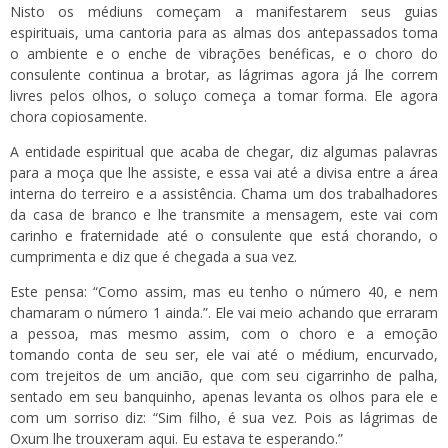
Nisto os médiuns começam a manifestarem seus guias
espirituais, uma cantoria para as almas dos antepassados toma
o ambiente e o enche de vibrações benéficas, e o choro do
consulente continua a brotar, as lágrimas agora já lhe correm
livres pelos olhos, o soluço começa a tomar forma. Ele agora
chora copiosamente.
A entidade espiritual que acaba de chegar, diz algumas palavras
para a moça que lhe assiste, e essa vai até a divisa entre a área
interna do terreiro e a assistência. Chama um dos trabalhadores
da casa de branco e lhe transmite a mensagem, este vai com
carinho e fraternidade até o consulente que está chorando, o
cumprimenta e diz que é chegada a sua vez.
Este pensa: “Como assim, mas eu tenho o número 40, e nem
chamaram o número 1 ainda.”. Ele vai meio achando que erraram
a pessoa, mas mesmo assim, com o choro e a emoção
tomando conta de seu ser, ele vai até o médium, encurvado,
com trejeitos de um ancião, que com seu cigarrinho de palha,
sentado em seu banquinho, apenas levanta os olhos para ele e
com um sorriso diz: “Sim filho, é sua vez. Pois as lágrimas de
Oxum lhe trouxeram aqui. Eu estava te esperando.”