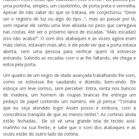
uma portinha, simples, um casebrinho, de porta preta e vermelha.
Apesar de não saber do que se tratava, ele conjecturou: “Deve
ser o registro de luz ou algo do tipo…”, mas ao passar por lá,
sem reparar ele sentiu uma leve aliviada no peso que carregava
nas costas. Até ver o próximo lance de escadas. “Mais escadas!
Isso não acaba?”. O som dos atabaques e as vozes agora eram
mais claros, estavam mais alto, e ele pode ver que a porta estava
aberta, sem uma pessoa para verificar quem lá estivesse
entrando. Subindo as escadas com o ar lhe faltando, ele chega e
entra pela porta.
Um quadro de um negro de idade avançada trabalhando lhe sorri,
como se estivesse lhe saudando e dizendo, bem-vindo. Ele
esboça um leve sorriso, sem perceber. Entra, senta nos bancos
de madeira, um homem de roupas brancas lhe entrega um
pedaço de papel contendo um número, ele já pensa: “Tomara
que eu seja atendido logo! Assim posso ir embora, com a
consciência tranqüila de que ao menos tentei.”. As cortinas ainda
estão fechadas… Ele só vê uma grande tela de tecido azul-
marinho na sua frente, e sabe que o som dos atabaques e as
vozes estão do outro lado da cortina.