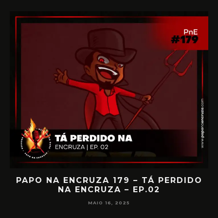
IA
PAPO NA ENCRUZA 179 – TÁ PERDIDO
NA ENCRUZA – EP.02
F
MAIO 16, 2025