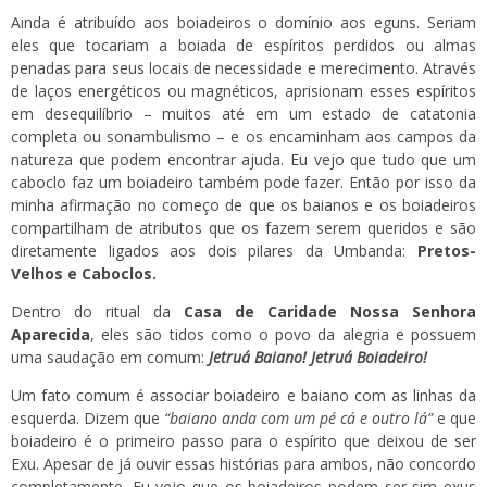
Ainda é atribuído aos boiadeiros o domínio aos eguns. Seriam
eles que tocariam a boiada de espíritos perdidos ou almas
penadas para seus locais de necessidade e merecimento. Através
de laços energéticos ou magnéticos, aprisionam esses espíritos
em desequilíbrio – muitos até em um estado de catatonia
completa ou sonambulismo – e os encaminham aos campos da
natureza que podem encontrar ajuda. Eu vejo que tudo que um
caboclo faz um boiadeiro também pode fazer. Então por isso da
minha afirmação no começo de que os baianos e os boiadeiros
compartilham de atributos que os fazem serem queridos e são
diretamente ligados aos dois pilares da Umbanda:
Pretos-
Velhos e Caboclos.
Dentro do ritual da
Casa de Caridade Nossa Senhora
Aparecida
, eles são tidos como o povo da alegria e possuem
uma saudação em comum:
Jetruá Baiano! Jetruá Boiadeiro!
Um fato comum é associar boiadeiro e baiano com as linhas da
esquerda. Dizem que
“baiano anda com um pé cá e outro lá”
e que
boiadeiro é o primeiro passo para o espírito que deixou de ser
Exu. Apesar de já ouvir essas histórias para ambos, não concordo
completamente. Eu vejo que os boiadeiros podem ser sim exus