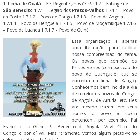
Linha de Oxalá
– Fé: Regente
Jesus Cristo
1.7 – Falange de
São Benedito
1.7.1 – Legião dos
Pretos-Velhos
1.7.1.1 – Povo
da Costa 1.7.1.2 – Povo de Congo 1.7.1.3 – Povo de Angola
1.7.1.4 – Povo de Benguela 1.7.1.5 – Povo de Moçambique 1.7.1.6
– Povo de Luanda 1.7.1.7 – Povo de Guiné
Essa organização é apenas
uma ilustração para facilitar
nossa compreensão do tema.
Os povos que compõe os
Pretos-Velhos (com exceção do
povo de Quenguelê, que se
encontra na linha de Xangô).
Conhecemos bem, no dia-a-dia
de terreiro os povos de Congo,
de Angola, de Arruda, etc. Eles
até mesmo trazem em seus
nomes o povo a quem
pertencem, por exemplo, Pai
Francisco da Guiné, Pai Benedito de Angola, Vovô Chico do
Congo e por aí vai. Mas raramente vemos algum preto-velho
colocar o sufixo “da Costa”.