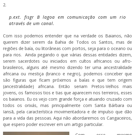
p.ext. fisgr B lagoa em comunicação com um rio
através de um canal.
Com isso podemos entender que na verdade os Baianos, não
querem dizer serem da Bahia de Todos os Santos, mas de
regiões de baía, ou litorâneas com portos, seja para o oceano ou
para rios. Ainda pegando o que várias dessas entidades dizem,
serem sacerdotes ou iniciados em cultos africanos ou afro-
brasileiros, alguns até mesmo dizendo ter uma ancestralidade
africana ou mestiça (branco e negro), podemos conceber que
são figuras que ficam próximos a baías e que tem origem
(ancestralidade) africana. Então seriam Pretos-Velhos mais
jovens, os famosos tios e tias que aparecem nos terreiros, esses
os baianos. Eu os vejo com grande força e atuando cruzado com
todos os orixás, mas principalmente com Santa Bárbara ou
Iansã, pela característica movimentadora e de impulso que dão
para a vida das pessoas. Aqui não abordaremos os Cangaceiros,
que espero poder escrever em um artigo particular.
Com esse mesmo