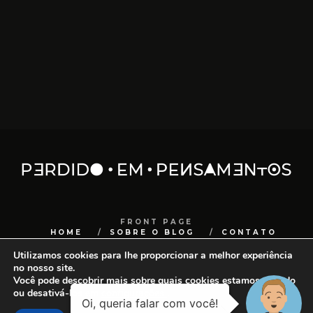
FRONT PAGE
HOME
SOBRE O BLOG
CONTATO
Utilizamos cookies para lhe proporcionar a melhor experiência
COPYRIGHT
SANCHOCOM
no nosso site.
Você pode descobrir mais sobre quais cookies estamos usando
ou desativá-los em
configurações
.