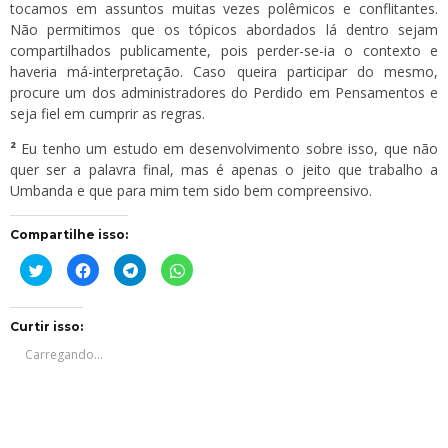
tocamos em assuntos muitas vezes polêmicos e conflitantes.
Não permitimos que os tópicos abordados lá dentro sejam
compartilhados publicamente, pois perder-se-ia o contexto e
haveria má-interpretação. Caso queira participar do mesmo,
procure um dos administradores do Perdido em Pensamentos e
seja fiel em cumprir as regras.
²
Eu tenho um estudo em desenvolvimento sobre isso, que não
quer ser a palavra final, mas é apenas o jeito que trabalho a
Umbanda e que para mim tem sido bem compreensivo.
Compartilhe isso:
Clique
Clique
Clique
Clique
para
para
para
para
compartilhar
compartilhar
compartilhar
compartilhar
no
no
no
no
Twitter(abre
Facebook(abre
Telegram(abre
WhatsApp(abre
em
em
em
em
Curtir isso:
nova
nova
nova
nova
janela)
janela)
janela)
janela)
Carregando...