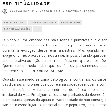
ESPIRITUALIDADE.
DOUGLAS RAINHO
MARÇO 18, 2015
9507 VISUALIZAÇÕES
ESPIRITUALISMO
TERAPIAS NATURAIS
1 COMENTÁRIO
9507 VISUALIZAÇÕES
1
O Medo é uma emoção das mais fortes e primitivas que o ser
humano pode sentir, de certa forma foi o que nos manteve vivos
durante a evolução desde eras ancestrais. Mas quando em
exagero, o medo acaba por nos travar, impossibilitando qualquer
atitude criativa ou ação para sair da inércia em que ele nos põe.
Quem sentiu medo sabe que os únicos pensamentos que
ocorrem são: CORRER ou PARALISAR!
Quando esse medo se torna patológico, encontramos os casos
das diversas síndromes que ocorrem na sociedade moderna com
tanta frequência. A famosa síndrome do pânico e o medo
irracional da vida. Em alguns casos acompanhados da depressão
e em outros apenas da apatia e irracionalidade de não conseguir
sair do mesmo lugar. O irracional não é pejorativo, pois somos