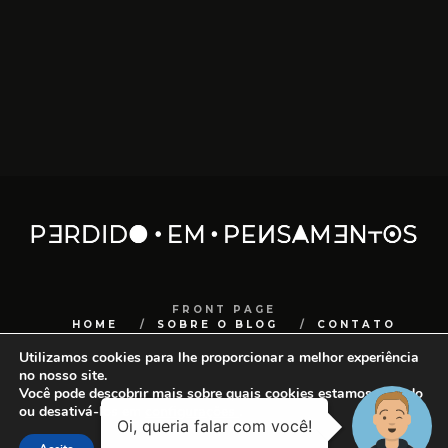
FRONT PAGE
HOME
SOBRE O BLOG
CONTATO
Utilizamos cookies para lhe proporcionar a melhor experiência
COPYRIGHT
SANCHOCOM
no nosso site.
Você pode descobrir mais sobre quais cookies estamos usando
ou desativá-los em
configurações
.