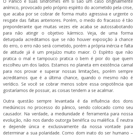
O Pânico e suas síndromes em si são um caso originalmente
anímico, provocado pelo próprio espírito do acometido pela crise,
que acaba por se cobrar de forma muito agressiva e urgente o
resgate das faltas anteriores. Porém, o medo do fracasso é tão
preponderante que muitas vezes ele acaba se autossabotando
para não atingir o objetivo kármico. Veja, de uma forma
deturpada acreditamos que se não houver exposição à chance
do erro, o erro não será cometido, porém a própria inércia e falta
de atitude já é um prejuízo muito maior. O Espírito que não
pratica o mal e tampouco pratica o bem é pior do que quem
escolheu um dos lados. Estamos no planeta em existência carnal
para nos provar e superar nossas limitações, porém sempre
acreditamos que é a última chance, quando o mesmo não é
verídico. Se você se cobrar menos sobre essa onipotência que
gostaríamos de possuir, as coisas tendem a se acalmar.
Outra questão sempre levantada é da influência dos dons
mediúnicos no processo do pânico, sendo colocado como seu
causador. Na verdade, a mediunidade é ferramenta para nossa
evolução, não nos dando outorga benéfica ou maléfica. É neutra
e depende única e exclusivamente da nossa vontade para
determinar a sua polaridade. Como dom inato do ser humano –