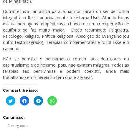
de Minas, etc.).
Outra técnica fantástica para a harmonização do ser de forma
integral é o Reiki, principalmente o sistema Usui. Aliando todas
essas abordagens terapêuticas a chance de uma recuperação de
equilíbrio se faz muito maior. Então resumindo: Psiquiatra,
Psicólogo, Religião, Prática Religiosa, Absorção do Evangelho (ou
outro texto sagrado), Terapias complementares e foco! Esse é o
caminho…
Não se permita o pensamento comum aos detratores do
espiritualismo e do holismo, pois, não existem milagres. Todas as
terapias são bem-vindas e podem coexistir, ainda mais
trabalhando em sinergia só têm o que agregar.
Compartilhe isso:
Clique
Clique
Clique
Clique
para
para
para
para
compartilhar
compartilhar
compartilhar
compartilhar
no
no
no
no
Twitter(abre
Facebook(abre
Telegram(abre
WhatsApp(abre
em
em
em
em
Curtir isso:
nova
nova
nova
nova
janela)
janela)
janela)
janela)
Carregando...