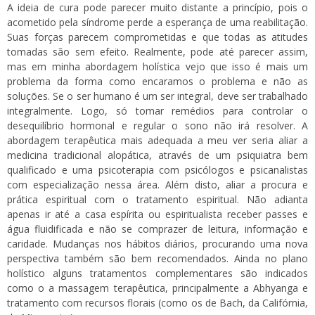
A ideia de cura pode parecer muito distante a princípio, pois o
acometido pela síndrome perde a esperança de uma reabilitação.
Suas forças parecem comprometidas e que todas as atitudes
tomadas são sem efeito. Realmente, pode até parecer assim,
mas em minha abordagem holística vejo que isso é mais um
problema da forma como encaramos o problema e não as
soluções. Se o ser humano é um ser integral, deve ser trabalhado
integralmente. Logo, só tomar remédios para controlar o
desequilíbrio hormonal e regular o sono não irá resolver. A
abordagem terapêutica mais adequada a meu ver seria aliar a
medicina tradicional alopática, através de um psiquiatra bem
qualificado e uma psicoterapia com psicólogos e psicanalistas
com especialização nessa área. Além disto, aliar a procura e
prática espiritual com o tratamento espiritual. Não adianta
apenas ir até a casa espírita ou espiritualista receber passes e
água fluidificada e não se comprazer de leitura, informação e
caridade. Mudanças nos hábitos diários, procurando uma nova
perspectiva também são bem recomendados. Ainda no plano
holístico alguns tratamentos complementares são indicados
como o a massagem terapêutica, principalmente a Abhyanga e
tratamento com recursos florais (como os de Bach, da Califórnia,