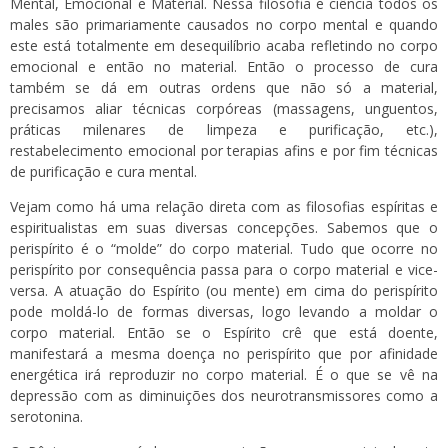
Mental, Emocional e Material. Nessa filosofia e ciência todos os
males são primariamente causados no corpo mental e quando
este está totalmente em desequilíbrio acaba refletindo no corpo
emocional e então no material. Então o processo de cura
também se dá em outras ordens que não só a material,
precisamos aliar técnicas corpóreas (massagens, unguentos,
práticas milenares de limpeza e purificação, etc.),
restabelecimento emocional por terapias afins e por fim técnicas
de purificação e cura mental.
Vejam como há uma relação direta com as filosofias espíritas e
espiritualistas em suas diversas concepções. Sabemos que o
perispírito é o “molde” do corpo material. Tudo que ocorre no
perispírito por consequência passa para o corpo material e vice-
versa. A atuação do Espírito (ou mente) em cima do perispírito
pode moldá-lo de formas diversas, logo levando a moldar o
corpo material. Então se o Espírito crê que está doente,
manifestará a mesma doença no perispírito que por afinidade
energética irá reproduzir no corpo material. É o que se vê na
depressão com as diminuições dos neurotransmissores como a
serotonina.