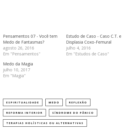
Pensamentos 07 - Você tem
Estudo de Caso - Caso C.T. e
Medo de Fantasmas?
Displasia Coxo-Femural
agosto 26, 2016
julho 4, 2016
Em "Pensamentos"
Em "Estudos de Caso"
Medo da Magia
julho 10, 2017
Em "Magia"
ESPIRITUALIDADE
MEDO
REFLEXÃO
REFORMA INTERIOR
SÍNDROME DO PÂNICO
TERAPIAS HOLÍSTICAS OU ALTERNATIVAS