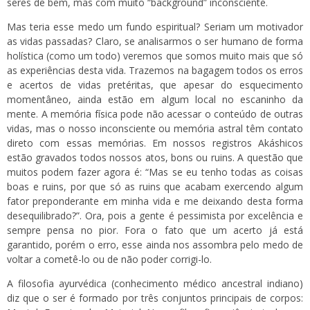
seres de bem, mas com muito “background” inconsciente.
Mas teria esse medo um fundo espiritual? Seriam um motivador
as vidas passadas? Claro, se analisarmos o ser humano de forma
holística (como um todo) veremos que somos muito mais que só
as experiências desta vida. Trazemos na bagagem todos os erros
e acertos de vidas pretéritas, que apesar do esquecimento
momentâneo, ainda estão em algum local no escaninho da
mente. A memória física pode não acessar o conteúdo de outras
vidas, mas o nosso inconsciente ou memória astral têm contato
direto com essas memórias. Em nossos registros Akáshicos
estão gravados todos nossos atos, bons ou ruins. A questão que
muitos podem fazer agora é: “Mas se eu tenho todas as coisas
boas e ruins, por que só as ruins que acabam exercendo algum
fator preponderante em minha vida e me deixando desta forma
desequilibrado?”. Ora, pois a gente é pessimista por excelência e
sempre pensa no pior. Fora o fato que um acerto já está
garantido, porém o erro, esse ainda nos assombra pelo medo de
voltar a cometê-lo ou de não poder corrigi-lo.
A filosofia ayurvédica (conhecimento médico ancestral indiano)
diz que o ser é formado por três conjuntos principais de corpos: