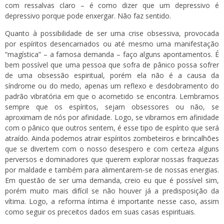
com ressalvas claro – é como dizer que um depressivo é
depressivo porque pode enxergar. Não faz sentido.
Quanto à possibilidade de ser uma crise obsessiva, provocada
por espíritos desencarnados ou até mesmo uma manifestação
“magística” – a famosa demanda – faço alguns apontamentos. É
bem possível que uma pessoa que sofra de pânico possa sofrer
de uma obsessão espiritual, porém ela não é a causa da
síndrome ou do medo, apenas um reflexo e desdobramento do
padrão vibratória em que o acometido se encontra. Lembramos
sempre que os espíritos, sejam obsessores ou não, se
aproximam de nós por afinidade. Logo, se vibramos em afinidade
com o pânico que outros sentem, é esse tipo de espírito que será
atraído. Ainda podemos atrair espíritos zombeteiros e brincalhões
que se divertem com o nosso desespero e com certeza alguns
perversos e dominadores que querem explorar nossas fraquezas
por maldade e também para alimentarem-se de nossas energias.
Em questão de ser uma demanda, creio eu que é possível sim,
porém muito mais difícil se não houver já a predisposição da
vítima. Logo, a reforma íntima é importante nesse caso, assim
como seguir os preceitos dados em suas casas espirituais.